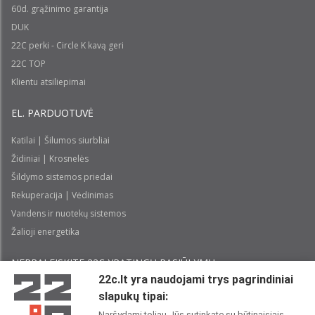
60d. grąžinimo garantija
DUK
22C perki - Circle K kavą geri
22C TOP
Klientu atsiliepimai
EL. PARDUOTUVĖ
Katilai | Šilumos siurbliai
Židiniai | Krosnelės
Šildymo sistemos priedai
Rekuperacija | Vėdinimas
Vandens ir nuotekų sistemos
Žalioji energetika
NEPRALEISKITE 22С YPATINGŲ PASIŪLYMŲ:
22c.lt yra naudojami trys pagrindiniai
slapukų tipai:
Prenumeruoti
Naršydami toliau Jūs sutinkate su būtinaisiais