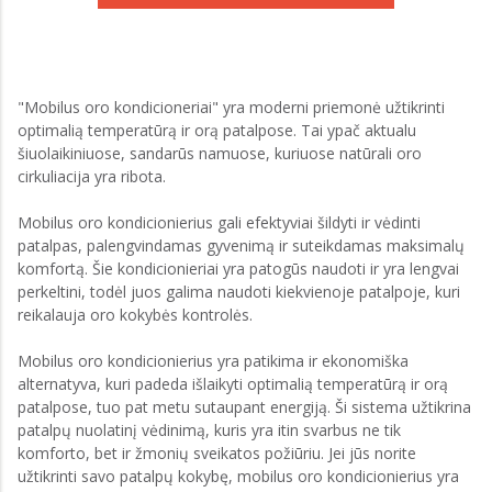
"Mobilus oro kondicioneriai" yra moderni priemonė užtikrinti
optimalią temperatūrą ir orą patalpose. Tai ypač aktualu
šiuolaikiniuose, sandarūs namuose, kuriuose natūrali oro
cirkuliacija yra ribota.
Mobilus oro kondicionierius gali efektyviai šildyti ir vėdinti
patalpas, palengvindamas gyvenimą ir suteikdamas maksimalų
komfortą. Šie kondicionieriai yra patogūs naudoti ir yra lengvai
perkeltini, todėl juos galima naudoti kiekvienoje patalpoje, kuri
reikalauja oro kokybės kontrolės.
Mobilus oro kondicionierius yra patikima ir ekonomiška
alternatyva, kuri padeda išlaikyti optimalią temperatūrą ir orą
patalpose, tuo pat metu sutaupant energiją. Ši sistema užtikrina
patalpų nuolatinį vėdinimą, kuris yra itin svarbus ne tik
komforto, bet ir žmonių sveikatos požiūriu. Jei jūs norite
užtikrinti savo patalpų kokybę, mobilus oro kondicionierius yra