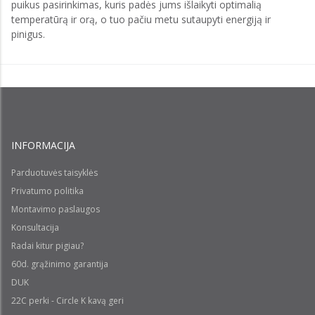
puikus pasirinkimas, kuris padės jums išlaikyti optimalią
temperatūrą ir orą, o tuo pačiu metu sutaupyti energiją ir
pinigus.
INFORMACIJA
Parduotuvės taisyklės
Privatumo politika
Montavimo paslaugos
Konsultacija
Radai kitur pigiau?
60d. grąžinimo garantija
DUK
22C perki - Circle K kavą geri