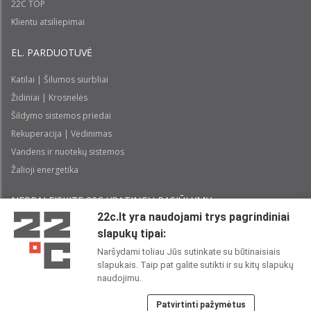
22C TOP
Klientu atsiliepimai
EL. PARDUOTUVĖ
Katilai | Šilumos siurbliai
Židiniai | Krosnelės
Šildymo sistemos priedai
Rekuperacija | Vėdinimas
Vandens ir nuotekų sistemos
Žalioji energetika
NEPRALEISKITE 22С YPATINGŲ PASIŪLYMŲ:
22c.lt yra naudojami trys pagrindiniai
slapukų tipai:
Prenumeruoti
Naršydami toliau Jūs sutinkate su būtinaisiais
slapukais. Taip pat galite sutikti ir su kitų slapukų
Perskaičiau ir sutinku su 22C
Privatumo politika
naudojimu.
Patvirtinti pažymėtus