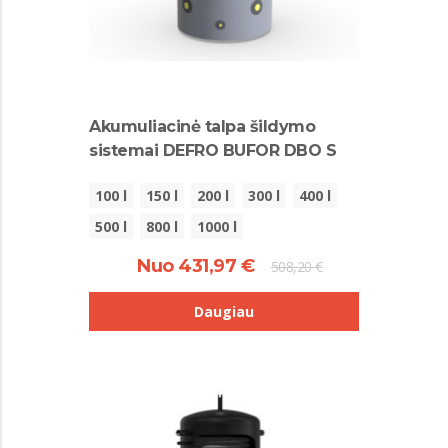
Akumuliacinė talpa šildymo
sistemai DEFRO BUFOR DBO S
100 l
150 l
200 l
300 l
400 l
500 l
800 l
1000 l
Nuo 431,97 €
508,20 €
Daugiau