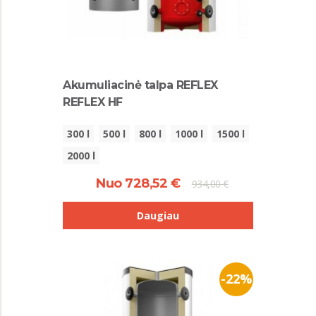
Akumuliacinė talpa REFLEX
REFLEX HF
300 l
500 l
800 l
1000 l
1500 l
2000 l
Nuo 728,52 €
934,00 €
Daugiau
-22%