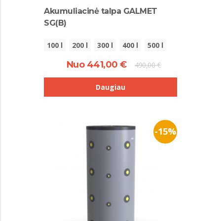
Akumuliacinė talpa GALMET
SG(B)
100 l
200 l
300 l
400 l
500 l
Nuo 441,00 €
490,00 €
Daugiau
-15%