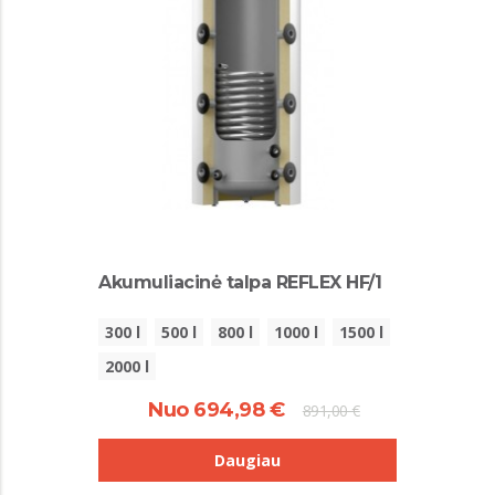
Akumuliacinė talpa REFLEX HF/1
300 l
500 l
800 l
1000 l
1500 l
2000 l
Nuo 694,98 €
891,00 €
Daugiau