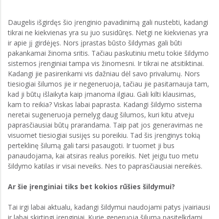
Daugelis išgirdęs šio įrenginio pavadinimą gali nustebti, kadangi
tikrai ne kiekvienas yra su juo susidūręs. Netgi ne kiekvienas yra
ir apie jį girdėjęs. Nors įprastas būsto šildymas gali būti
pakankamai žinoma sritis. Tačiau paskutiniu metu tokie šildymo
sistemos įrenginiai tampa vis žinomesni. Ir tikrai ne atsitiktinai.
Kadangi jie pasirenkami vis dažniau dėl savo privalumų. Nors
tiesiogiai šilumos jie ir negeneruoja, tačiau jie pasitarnauja tam,
kad ji būtų išlaikyta kaip įmanoma ilgiau. Gali kilti klausimas,
kam to reikia? Viskas labai paprasta. Kadangi šildymo sistema
neretai sugeneruoja pernelyg daug šilumos, kuri kitu atveju
paprasčiausiai būtų prarandama. Taip pat jos generavimas ne
visuomet tiesiogiai susijęs su poreikiu. Tad šis įrenginys tokią
perteklinę šilumą gali tarsi pasaugoti. Ir tuomet ji bus
panaudojama, kai atsiras realus poreikis. Net jeigu tuo metu
šildymo katilas ir visai neveiks. Nes to paprasčiausiai nereikės.
Ar šie įrenginiai tiks bet kokios rūšies šildymui?
Tai irgi labai aktualu, kadangi šildymui naudojami patys įvairiausi
ir labai skirtingi įrenginiai. Kurie generuoja šilumą pasitelkdami