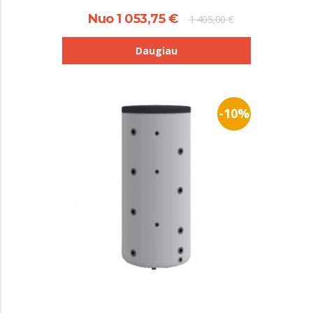
Nuo 1 053,75 €
1 405,00 €
Daugiau
-10%