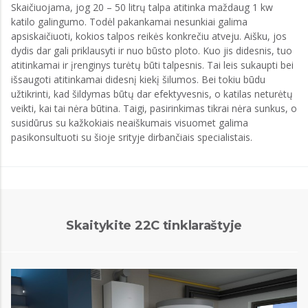
Skaičiuojama, jog 20 – 50 litrų talpa atitinka maždaug 1 kw
katilo galingumo. Todėl pakankamai nesunkiai galima
apsiskaičiuoti, kokios talpos reikės konkrečiu atveju. Aišku, jos
dydis dar gali priklausyti ir nuo būsto ploto. Kuo jis didesnis, tuo
atitinkamai ir įrenginys turėtų būti talpesnis. Tai leis sukaupti bei
išsaugoti atitinkamai didesnį kiekį šilumos. Bei tokiu būdu
užtikrinti, kad šildymas būtų dar efektyvesnis, o katilas neturėtų
veikti, kai tai nėra būtina. Taigi, pasirinkimas tikrai nėra sunkus, o
susidūrus su kažkokiais neaiškumais visuomet galima
pasikonsultuoti su šioje srityje dirbančiais specialistais.
Skaitykite 22C tinklaraštyje