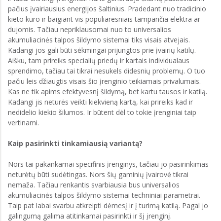
pačius įvairiausius energijos šaltinius. Pradedant nuo tradicinio
kieto kuro ir baigiant vis populiaresniais tampančia elektra ar
dujomis. Tačiau nepriklausomai nuo to universalios
akumuliacinės talpos šildymo sistemai tiks visais atvejais.
Kadangi jos gali būti sėkmingai prijungtos prie įvairių katilų.
Aišku, tam prireiks specialių priedų ir kartais individualaus
sprendimo, tačiau tai tikrai nesukels didesnių problemų. O tuo
pačiu leis džiaugtis visais šio įrenginio teikiamais privalumais.
Kas ne tik apims efektyvesnį šildymą, bet kartu tausos ir katilą.
Kadangi jis neturės veikti kiekvieną kartą, kai prireiks kad ir
nedidelio kiekio šilumos. Ir būtent dėl to tokie įrenginiai taip
vertinami.
Kaip pasirinkti tinkamiausią variantą?
Nors tai pakankamai specifinis įrenginys, tačiau jo pasirinkimas
neturėtų būti sudėtingas. Nors šių gaminių įvairovė tikrai
nemaža. Tačiau renkantis svarbiausia bus universalios
akumuliacinės talpos šildymo sistemai techniniai parametrai.
Taip pat labai svarbu atkreipti dėmesį ir į turimą katilą. Pagal jo
galingumą galima atitinkamai pasirinkti ir šį įrenginį.