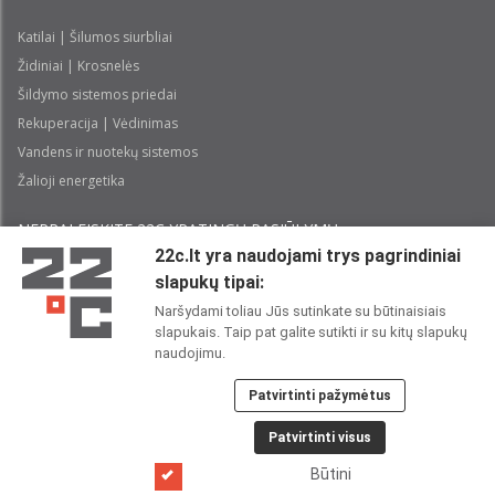
Katilai | Šilumos siurbliai
Židiniai | Krosnelės
Šildymo sistemos priedai
Rekuperacija | Vėdinimas
Vandens ir nuotekų sistemos
Žalioji energetika
NEPRALEISKITE 22С YPATINGŲ PASIŪLYMŲ:
22c.lt yra naudojami trys pagrindiniai
slapukų tipai:
Prenumeruoti
Naršydami toliau Jūs sutinkate su būtinaisiais
slapukais. Taip pat galite sutikti ir su kitų slapukų
Perskaičiau ir sutinku su 22C
Privatumo politika
naudojimu.
Patvirtinti pažymėtus
22C SOCIALINIUOSE TINKLUOSE:
Patvirtinti visus
Būtini