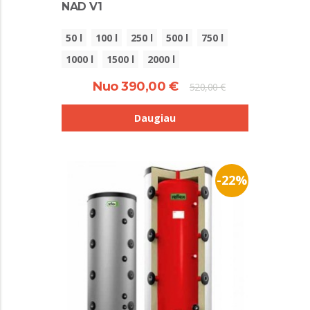
NAD V1
50 l
100 l
250 l
500 l
750 l
1000 l
1500 l
2000 l
Nuo 390,00 €
520,00 €
Daugiau
-22%