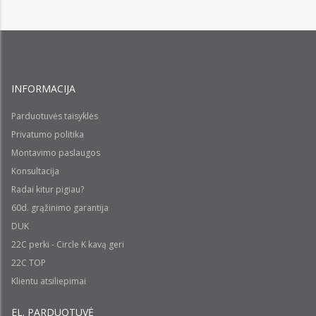
INFORMACIJA
Parduotuvės taisyklės
Privatumo politika
Montavimo paslaugos
Konsultacija
Radai kitur pigiau?
60d. grąžinimo garantija
DUK
22C perki - Circle K kavą geri
22C TOP
Klientu atsiliepimai
EL. PARDUOTUVĖ