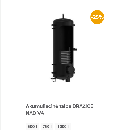
-25%
Akumuliacinė talpa DRAŽICE
NAD V4
500 l
750 l
1000 l