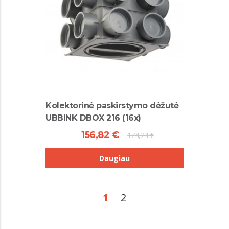
Kolektorinė paskirstymo dėžutė
UBBINK DBOX 216 (16x)
156,82 €
174,24 €
Daugiau
1
2