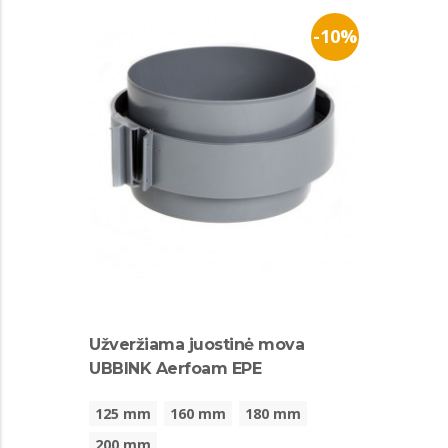
-10%
Užveržiama juostinė mova
UBBINK Aerfoam EPE
125 mm
160 mm
180 mm
200 mm