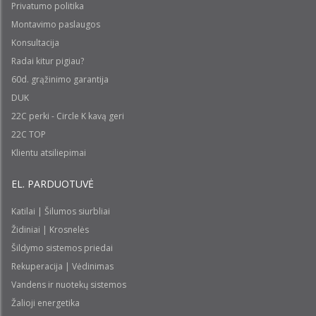
Privatumo politika
Montavimo paslaugos
Konsultacija
Radai kitur pigiau?
60d. grąžinimo garantija
DUK
22C perki - Circle K kavą geri
22C TOP
Klientu atsiliepimai
EL. PARDUOTUVĖ
Katilai | Šilumos siurbliai
Židiniai | Krosnelės
Šildymo sistemos priedai
Rekuperacija | Vėdinimas
Vandens ir nuotekų sistemos
Žalioji energetika