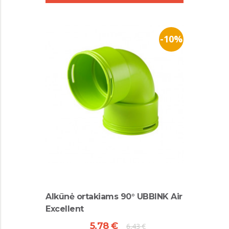
-10%
Alkūnė ortakiams 90° UBBINK Air
Excellent
5,78 €
6,43 €