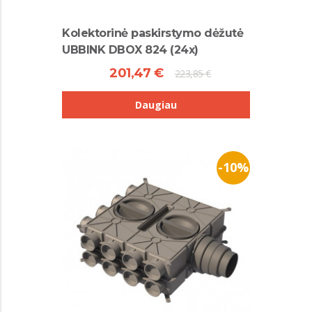
Kolektorinė paskirstymo dėžutė
UBBINK DBOX 824 (24x)
201,47 €
223,85 €
Daugiau
-10%