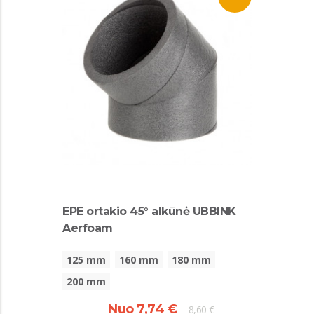
EPE ortakio 45° alkūnė UBBINK
Aerfoam
125 mm
160 mm
180 mm
200 mm
Nuo 7,74 €
8,60 €