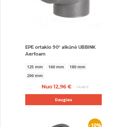
EPE ortakio 90° alkūnė UBBINK
Aerfoam
125 mm
160 mm
180 mm
200 mm
Nuo 12,96 €
14,40 €
Daugiau
-10%