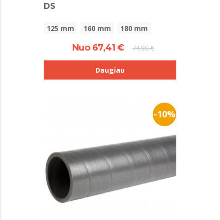
DS
125 mm
160 mm
180 mm
Nuo 67,41 €
74,90 €
Daugiau
-10%