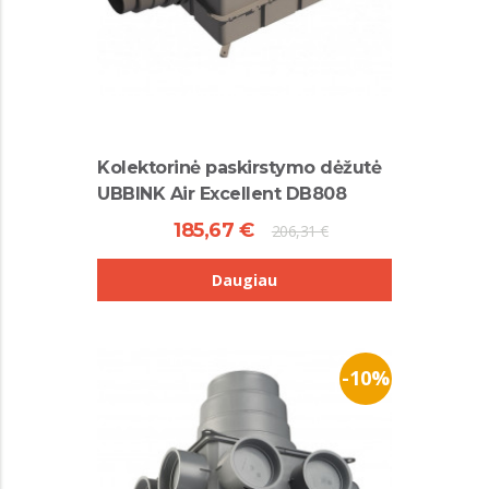
Kolektorinė paskirstymo dėžutė
UBBINK Air Excellent DB808
185,67 €
206,31 €
Daugiau
-10%