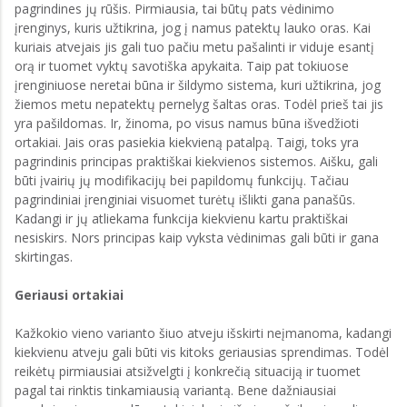
pagrindines jų rūšis. Pirmiausia, tai būtų pats vėdinimo
įrenginys, kuris užtikrina, jog į namus patektų lauko oras. Kai
kuriais atvejais jis gali tuo pačiu metu pašalinti ir viduje esantį
orą ir tuomet vyktų savotiška apykaita. Taip pat tokiuose
įrenginiuose neretai būna ir šildymo sistema, kuri užtikrina, jog
žiemos metu nepatektų pernelyg šaltas oras. Todėl prieš tai jis
yra pašildomas. Ir, žinoma, po visus namus būna išvedžioti
ortakiai. Jais oras pasiekia kiekvieną patalpą. Taigi, toks yra
pagrindinis principas praktiškai kiekvienos sistemos. Aišku, gali
būti įvairių jų modifikacijų bei papildomų funkcijų. Tačiau
pagrindiniai įrenginiai visuomet turėtų išlikti gana panašūs.
Kadangi ir jų atliekama funkcija kiekvienu kartu praktiškai
nesiskirs. Nors principas kaip vyksta vėdinimas gali būti ir gana
skirtingas.
Geriausi ortakiai
Kažkokio vieno varianto šiuo atveju išskirti neįmanoma, kadangi
kiekvienu atveju gali būti vis kitoks geriausias sprendimas. Todėl
reikėtų pirmiausiai atsižvelgti į konkrečią situaciją ir tuomet
pagal tai rinktis tinkamiausią variantą. Bene dažniausiai