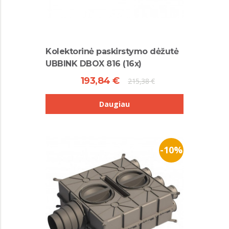
Kolektorinė paskirstymo dėžutė
UBBINK DBOX 816 (16x)
193,84 €
215,38 €
Daugiau
-10%