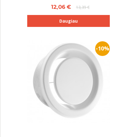
12,06 €
13,39 €
Daugiau
-10%