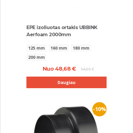
EPE izoliuotas ortakis UBBINK
Aerfoam 2000mm
125 mm
160 mm
180 mm
200 mm
Nuo 48,68 €
54,09 €
Daugiau
-10%