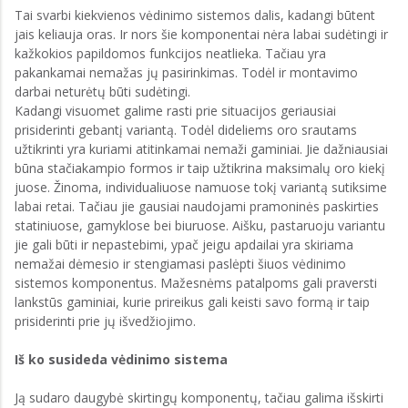
Tai svarbi kiekvienos vėdinimo sistemos dalis, kadangi būtent
jais keliauja oras. Ir nors šie komponentai nėra labai sudėtingi ir
kažkokios papildomos funkcijos neatlieka. Tačiau yra
pakankamai nemažas jų pasirinkimas. Todėl ir montavimo
darbai neturėtų būti sudėtingi.
Kadangi visuomet galime rasti prie situacijos geriausiai
prisiderinti gebantį variantą. Todėl dideliems oro srautams
užtikrinti yra kuriami atitinkamai nemaži gaminiai. Jie dažniausiai
būna stačiakampio formos ir taip užtikrina maksimalų oro kiekį
juose. Žinoma, individualiuose namuose tokį variantą sutiksime
labai retai. Tačiau jie gausiai naudojami pramoninės paskirties
statiniuose, gamyklose bei biuruose. Aišku, pastaruoju variantu
jie gali būti ir nepastebimi, ypač jeigu apdailai yra skiriama
nemažai dėmesio ir stengiamasi paslėpti šiuos vėdinimo
sistemos komponentus. Mažesnėms patalpoms gali praversti
lankstūs gaminiai, kurie prireikus gali keisti savo formą ir taip
prisiderinti prie jų išvedžiojimo.
Iš ko susideda vėdinimo sistema
Ją sudaro daugybė skirtingų komponentų, tačiau galima išskirti