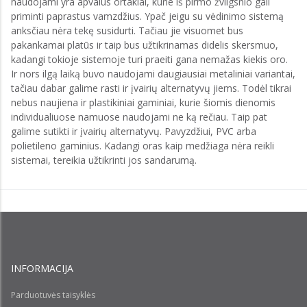
naudojami yra apvalūs ortakiai, kurie iš pirmo žvilgsnio gali
priminti paprastus vamzdžius. Ypač jeigu su vėdinimo sistemą
anksčiau nėra tekę susidurti. Tačiau jie visuomet bus
pakankamai platūs ir taip bus užtikrinamas didelis skersmuo,
kadangi tokioje sistemoje turi praeiti gana nemažas kiekis oro.
Ir nors ilgą laiką buvo naudojami daugiausiai metaliniai variantai,
tačiau dabar galime rasti ir įvairių alternatyvų jiems. Todėl tikrai
nebus naujiena ir plastikiniai gaminiai, kurie šiomis dienomis
individualiuose namuose naudojami ne ką rečiau. Taip pat
galime sutikti ir įvairių alternatyvų. Pavyzdžiui, PVC arba
polietileno gaminius. Kadangi oras kaip medžiaga nėra reikli
sistemai, tereikia užtikrinti jos sandarumą.
INFORMACIJA
Parduotuvės taisyklės