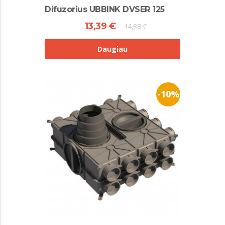
Difuzorius UBBINK DVSER 125
13,39 €
14,88 €
Daugiau
-10%