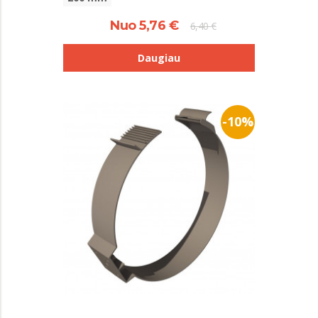
Nuo 5,76 €
6,40 €
Daugiau
-10%