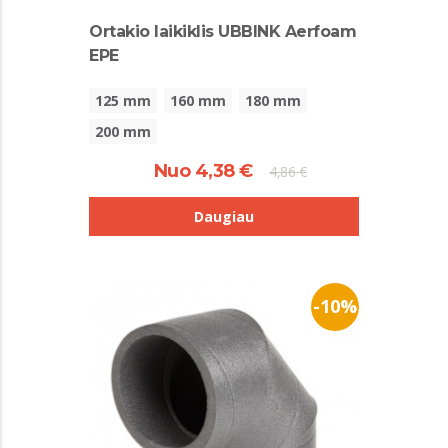
Ortakio laikiklis UBBINK Aerfoam
EPE
125 mm
160 mm
180 mm
200 mm
Nuo 4,38 €
4,86 €
Daugiau
-10%