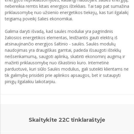
nebereikia remtis kitais energijos ištekliais. Tai taip pat sumažina
priklausomybę nuo užsienio energetikos tiekėjų, kas turi ilgalaikį
teigiamą poveikį šalies ekonomikai.
Galima daryti išvadą, kad saulės moduliai yra pagrindinis
žaliosios energetikos elementas, leidžiantis gauti elektrą iš
atsinaujinančio energijos šaltinio - saulės. Saulės modulių
naudojimas yra draugiškas gamtai, padeda išsaugoti išteklių
neišsenkamumą, saugoti aplinką, skatinti ekonominį augimą ir
mažinti priklausomybę nuo iškastinio kuro. Internetinė
parduotuvė, kuri siūlo Saulės modulius, gali suteikti klientams ne
tik galimybę prisidėti prie aplinkos apsaugos, bet ir sutaupyti
pinigų ilgalaikiu laikotarpiu.
Skaitykite 22C tinklaraštyje