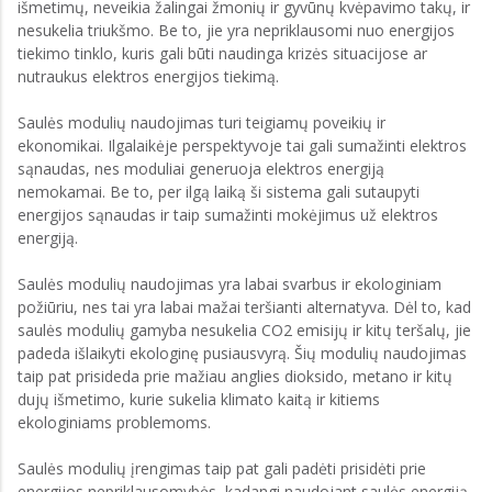
išmetimų, neveikia žalingai žmonių ir gyvūnų kvėpavimo takų, ir
nesukelia triukšmo. Be to, jie yra nepriklausomi nuo energijos
tiekimo tinklo, kuris gali būti naudinga krizės situacijose ar
nutraukus elektros energijos tiekimą.
Saulės modulių naudojimas turi teigiamų poveikių ir
ekonomikai. Ilgalaikėje perspektyvoje tai gali sumažinti elektros
sąnaudas, nes moduliai generuoja elektros energiją
nemokamai. Be to, per ilgą laiką ši sistema gali sutaupyti
energijos sąnaudas ir taip sumažinti mokėjimus už elektros
energiją.
Saulės modulių naudojimas yra labai svarbus ir ekologiniam
požiūriu, nes tai yra labai mažai teršianti alternatyva. Dėl to, kad
saulės modulių gamyba nesukelia CO2 emisijų ir kitų teršalų, jie
padeda išlaikyti ekologinę pusiausvyrą. Šių modulių naudojimas
taip pat prisideda prie mažiau anglies dioksido, metano ir kitų
dujų išmetimo, kurie sukelia klimato kaitą ir kitiems
ekologiniams problemoms.
Saulės modulių įrengimas taip pat gali padėti prisidėti prie
energijos nepriklausomybės, kadangi naudojant saulės energiją,