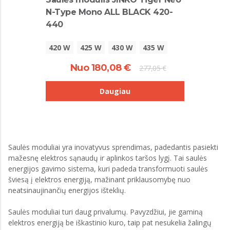
N-Type Mono ALL BLACK 420-
440
420 W
425 W
430 W
435 W
Nuo 180,08 €
277,05 €
Daugiau
Saulės moduliai yra inovatyvus sprendimas, padedantis pasiekti
mažesnę elektros sąnaudų ir aplinkos taršos lygį. Tai saulės
energijos gavimo sistema, kuri padeda transformuoti saulės
šviesą į elektros energiją, mažinant priklausomybę nuo
neatsinaujinančių energijos išteklių.
Saulės moduliai turi daug privalumų. Pavyzdžiui, jie gaminą
elektros energiją be iškastinio kuro, taip pat nesukelia žalingų