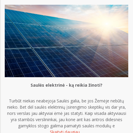
Saulės elektrinė - ką reikia žinoti?
Turbūt niekas neabejoja Saulės galia, be jos Žemėje nebūtų
nieko. Bet dėl saulės elektrinių įsirengimo skeptikų vis dar yra,
nors verslas jau aktyviai ėmė jas statyti. Kaip visada aktyviausi
yra stambūs verslininkai, jau kone ant kas antros didesnės
gamyklos stogo galima pamatyti saulės modulių e
Skaityti daugiau…