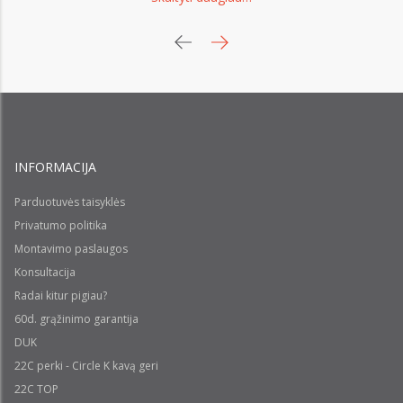
INFORMACIJA
Parduotuvės taisyklės
Privatumo politika
Montavimo paslaugos
Konsultacija
Radai kitur pigiau?
60d. grąžinimo garantija
DUK
22C perki - Circle K kavą geri
22C TOP