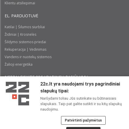
Klientu atsiliepimai
EL. PARDUOTUVĖ
Katilai | Šilumos siurbliai
Židiniai | Krosnelės
Šildymo sistemos priedai
Rekuperacija | Vėdinimas
Vandens ir nuotekų sistemos
Žalioji energetika
NEPRALEISKITE 22С YPATINGŲ PASIŪLYMŲ:
22c.lt yra naudojami trys pagrindiniai
slapukų tipai:
Prenumeruoti
Naršydami toliau Jūs sutinkate su būtinaisiais
slapukais. Taip pat galite sutikti ir su kitų slapukų
Perskaičiau ir sutinku su 22C
Privatumo politika
naudojimu.
Patvirtinti pažymėtus
22C SOCIALINIUOSE TINKLUOSE: