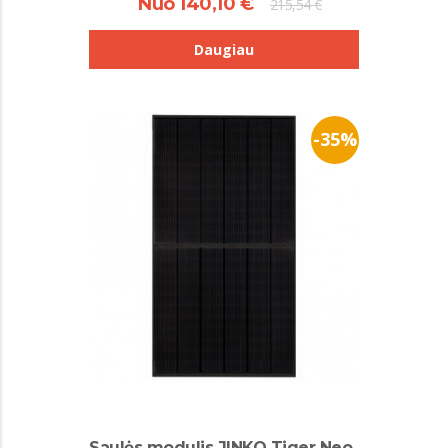
Nuo 140,10 €
215,54 €
Daugiau
-35%
Saulės modulis JINKO Tiger Neo