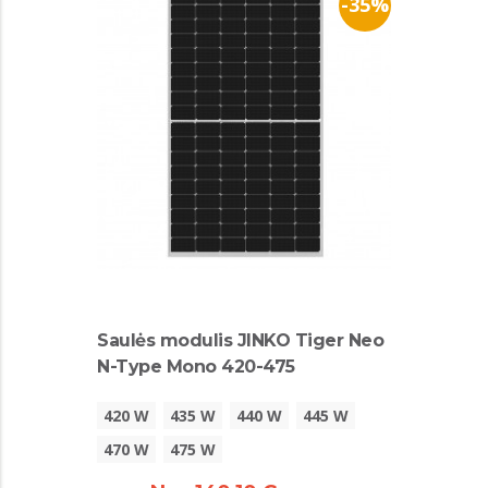
-35%
Saulės modulis JINKO Tiger Neo
N-Type Mono 420-475
420 W
435 W
440 W
445 W
470 W
475 W