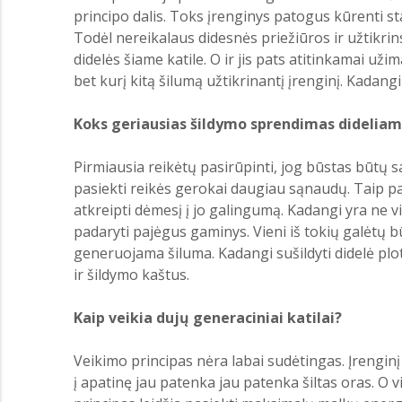
principo dalis. Toks įrenginys patogus kūrenti s
Todėl nereikalaus didesnės priežiūros ir užtikri
didelės šiame katile. O ir jis pats atitinkamai už
bet kurį kitą šilumą užtikrinantį įrenginį. Kadang
Koks geriausias šildymo sprendimas dideliam
Pirmiausia reikėtų pasirūpinti, jog būstas būtų 
pasiekti reikės gerokai daugiau sąnaudų. Taip pat
atkreipti dėmesį į jo galingumą. Kadangi yra ne vi
padaryti pajėgus gaminys. Vieni iš tokių galėtų b
generuojama šiluma. Kadangi sušildyti didelė plot
ir šildymo kaštus.
Kaip veikia dujų generaciniai katilai?
Veikimo principas nėra labai sudėtingas. Įrengi
į apatinę jau patenka jau patenka šiltas oras. O