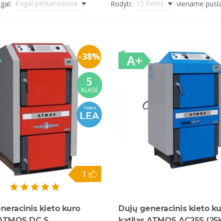
Pagal perkamiausia
15 items
gal:
Rodyti:
viename pusl
-38%
1
neracinis kieto kuro
Dujų generacinis kieto k
s ATMOS DC S
katilas ATMOS AC25S (2