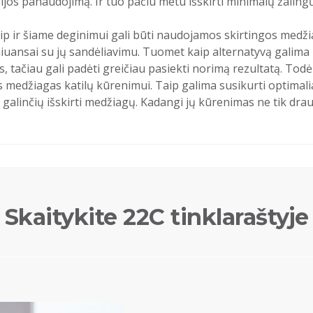
ijos panaudojimą. Ir tuo pačiu metu išskirti minimalų žalin
taip ir šiame deginimui gali būti naudojamos skirtingos medži
niuansai su jų sandėliavimu. Tuomet kaip alternatyvą galima 
, tačiau gali padėti greičiau pasiekti norimą rezultatą. Todėl
medžiagas katilų kūrenimui. Taip galima susikurti optimaliau
linčių išskirti medžiagų. Kadangi jų kūrenimas ne tik draud
Skaitykite 22C tinklaraštyje