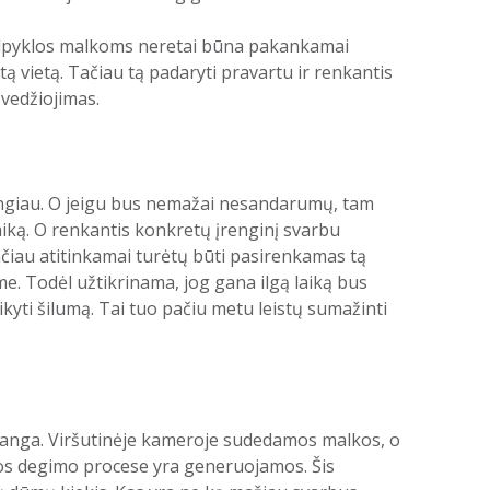
 talpyklos malkoms neretai būna pakankamai
tą vietą. Tačiau tą padaryti pravartu ir renkantis
švedžiojimas.
ėtingiau. O jeigu bus nemažai nesandarumų, tam
aiką. O renkantis konkretų įrenginį svarbu
 Tačiau atitinkamai turėtų būti pasirenkamas tą
me. Todėl užtikrinama, jog gana ilgą laiką bus
ikyti šilumą. Tai tuo pačiu metu leistų sumažinti
s anga. Viršutinėje kameroje sudedamos malkos, o
rios degimo procese yra generuojamos. Šis