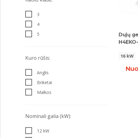
3
4
5
Dujų ge
H4EKO
16 kW
Kuro rūšis:
Nuo
Anglis
Briketai
Malkos
Nominali galia (kW):
12 kW