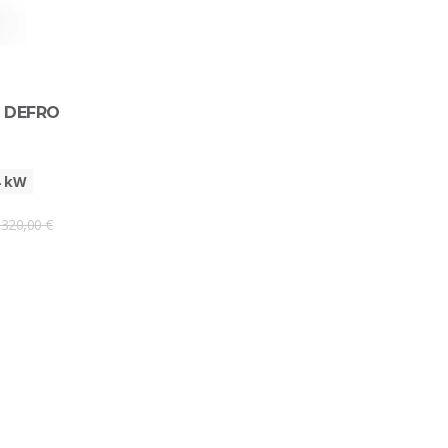
as DEFRO
4 kW
 320,00 €