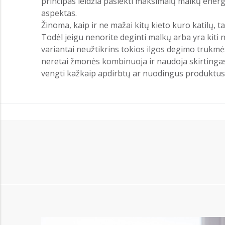
principas leidžia pasiekti maksimalų malkų energ
aspektas.
Žinoma, kaip ir ne mažai kitų kieto kuro katilų, 
Todėl jeigu nenorite deginti malkų arba yra kiti 
variantai neužtikrins tokios ilgos degimo trukmės
neretai žmonės kombinuoja ir naudoja skirtingas 
vengti kažkaip apdirbtų ar nuodingus produktus ga