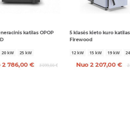
neracinis katilas OPOP
5 klasės kieto kuro katil
-D
Firewood
20 kW
25 kW
12 kW
15 kW
19 kW
2
 2 786,00 €
Nuo 2 207,00 €
3 099,00 €
2