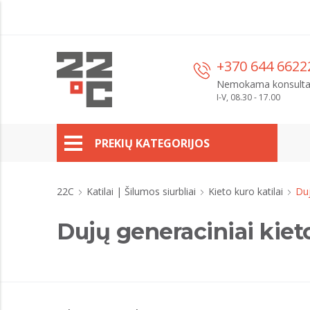
+370 644 6622
Nemokama konsulta
I-V, 08.30 - 17.00
PREKIŲ KATEGORIJOS
22C
Katilai | Šilumos siurbliai
Kieto kuro katilai
Duj
Dujų generaciniai kieto