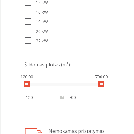
15 kW
16 kW
19 kW
20 kW
22 kW
24 kW
25 kW
Šildomas plotas (m²):
27 kW
120.00
700.00
32 kW
35 kW
Iki
40 kW
49 kW
70 kW
Nemokamas pristatymas