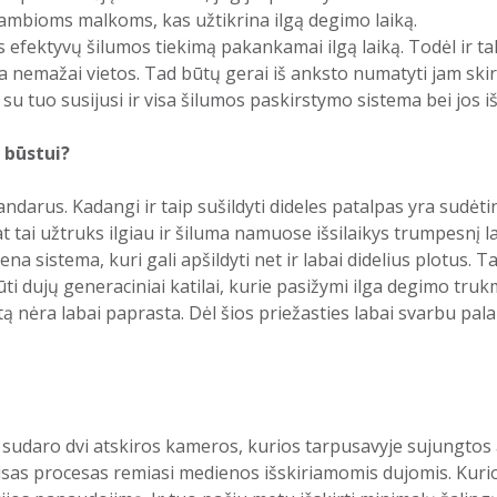
tambioms malkoms, kas užtikrina ilgą degimo laiką.
ns efektyvų šilumos tiekimą pakankamai ilgą laiką. Todėl ir
ima nemažai vietos. Tad būtų gerai iš anksto numatyti jam skir
i su tuo susijusi ir visa šilumos paskirstymo sistema bei jos i
 būstui?
sandarus. Kadangi ir taip sušildyti dideles patalpas yra sud
 tai užtruks ilgiau ir šiluma namuose išsilaikys trumpesnį l
ena sistema, kuri gali apšildyti net ir labai didelius plotus.
ūti dujų generaciniai katilai, kurie pasižymi ilga degimo truk
ą nėra labai paprasta. Dėl šios priežasties labai svarbu pala
nį sudaro dvi atskiros kameros, kurios tarpusavyje sujungto
 visas procesas remiasi medienos išskiriamomis dujomis. Ku