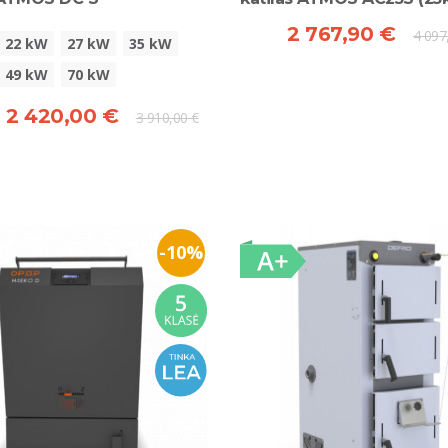
2 767,90 €
4 097
22 kW
27 kW
35 kW
49 kW
70 kW
 2 420,00 €
3 910,00 €
-10%