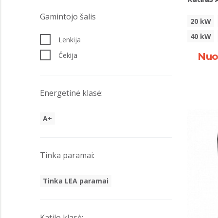
Gamintojo šalis
20 kW
40 kW
Lenkija
Čekija
Nuo
Energetinė klasė:
A+
Tinka paramai:
Tinka LEA paramai
Katilo klasė: