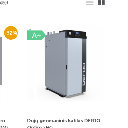
apyje
-32%
uro
Dujų generacinis katilas DEFRO
5kW)
Optima HG