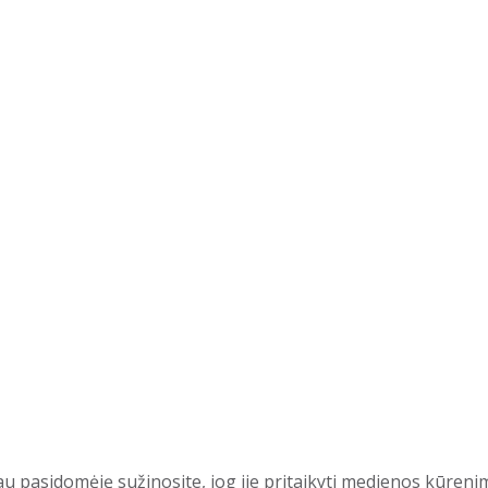
au pasidomėję sužinosite, jog jie pritaikyti medienos kūreni