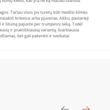
gų dūmų kiekis. Kas yra ne ką mažiau svarbus
agos. Tačiau visos jos turėtų būti medžio kilmės.
naudoti briketus arba pjuvenas. Aišku, pastarieji
 ir šilumą pajusite per trumpesnį laiką. Todėl
sią ir praktiškiausią variantą. Svarbiausia
žiamas, bet gali pakenkti ir sveikatai.