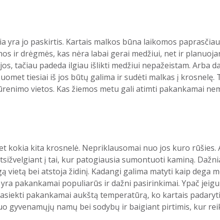
ia yra jo paskirtis. Kartais malkos būna laikomos paprasčiau
s ir drėgmės, kas nėra labai gerai medžiui, net ir planuojant
os, tačiau padeda ilgiau išlikti medžiui nepažeistam. Arba da
omet tiesiai iš jos būtų galima ir sudėti malkas į krosnelę.
kūrenimo vietos. Kas žiemos metu gali atimti pakankamai nema
bet kokia kita krosnelė. Nepriklausomai nuo jos kuro rūšies. A
is atsižvelgiant į tai, kur patogiausia sumontuoti kaminą. Daž
 vietą bei atstoja židinį. Kadangi galima matyti kaip dega me
Kur yra pakankamai populiarūs ir dažni pasirinkimai. Ypač jeig
ekti pakankamai aukštą temperatūrą, ko kartais padaryti su 
o gyvenamųjų namų bei sodybų ir baigiant pirtimis, kur reika