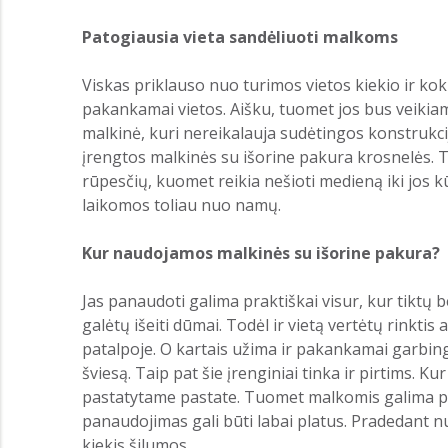
Patogiausia vieta sandėliuoti malkoms
Viskas priklauso nuo turimos vietos kiekio ir kok
pakankamai vietos. Aišku, tuomet jos bus veikiamo
malkinė, kuri nereikalauja sudėtingos konstrukcij
įrengtos malkinės su išorine pakura krosnelės. Tu
rūpesčių, kuomet reikia nešioti medieną iki jos 
laikomos toliau nuo namų.
Kur naudojamos malkinės su išorine pakura?
Jas panaudoti galima praktiškai visur, kur tiktų 
galėtų išeiti dūmai. Todėl ir vietą vertėtų rinkt
patalpoje. O kartais užima ir pakankamai garbingą
šviesą. Taip pat šie įrenginiai tinka ir pirtims. 
pastatytame pastate. Tuomet malkomis galima pasi
panaudojimas gali būti labai platus. Pradedant nu
kiekis šilumos.