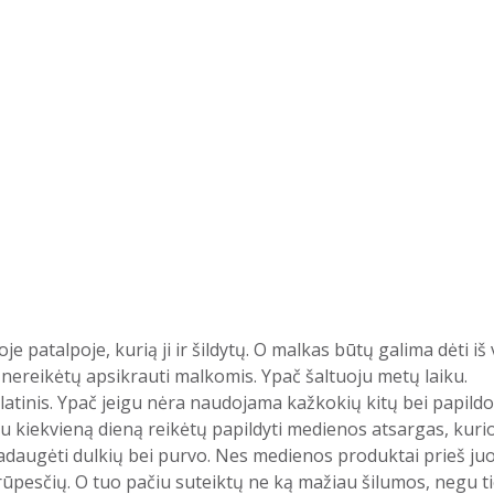
je patalpoje, kurią ji ir šildytų. O malkas būtų galima dėti iš
nereikėtų apsikrauti malkomis. Ypač šaltuoju metų laiku.
atinis. Ypač jeigu nėra naudojama kažkokių kitų bei papildomų
tu kiekvieną dieną reikėtų papildyti medienos atsargas, kurios
padaugėti dulkių bei purvo. Nes medienos produktai prieš juo
 rūpesčių. O tuo pačiu suteiktų ne ką mažiau šilumos, negu t