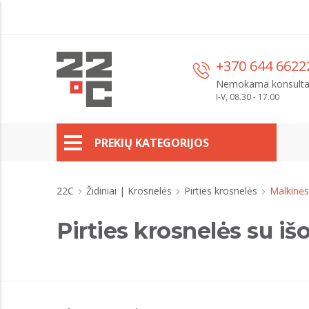
+370 644 6622
Nemokama konsulta
I-V, 08.30 - 17.00
PREKIŲ KATEGORIJOS
22C
Židiniai | Krosnelės
Pirties krosnelės
Malkinės
Pirties krosnelės su iš