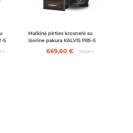
su
Malkinė pirties krosnelė su
2-S
išorine pakura KALVIS PR5-S
669,60 €
0 €
720,00 €