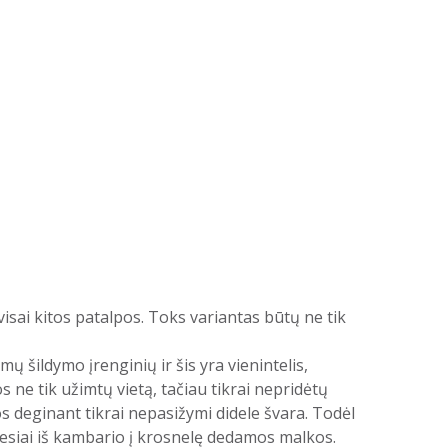
 visai kitos patalpos. Toks variantas būtų ne tik
 šildymo įrenginių ir šis yra vienintelis,
 ne tik užimtų vietą, tačiau tikrai nepridėtų
s deginant tikrai nepasižymi didele švara. Todėl
iesiai iš kambario į krosnelę dedamos malkos.