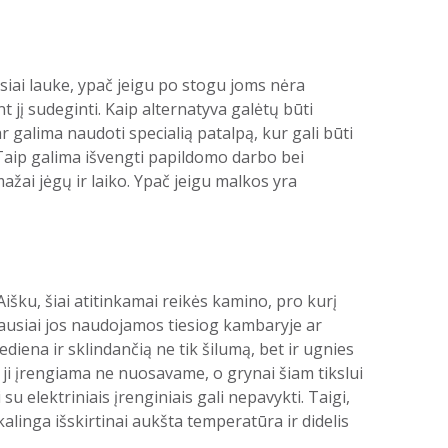
siai lauke, ypač jeigu po stogu joms nėra
 jį sudeginti. Kaip alternatyva galėtų būti
r galima naudoti specialią patalpą, kur gali būti
 Taip galima išvengti papildomo darbo bei
žai jėgų ir laiko. Ypač jeigu malkos yra
išku, šiai atitinkamai reikės kamino, pro kurį
niausiai jos naudojamos tiesiog kambaryje ar
diena ir sklindančią ne tik šilumą, bet ir ugnies
u ji įrengiama ne nuosavame, o grynai šiam tikslui
elektriniais įrenginiais gali nepavykti. Taigi,
linga išskirtinai aukšta temperatūra ir didelis