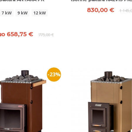
830,00 €
1 145,
7 kW
9 kW
12 kW
o 658,75 €
775,00 €
-23%