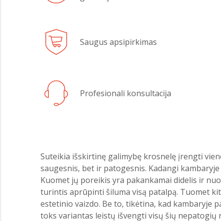
Saugus apsipirkimas
Profesionali konsultacija
Suteikia išskirtinę galimybę krosnelę įrengti vieno
saugesnis, bet ir patogesnis. Kadangi kambaryje 
Kuomet jų poreikis yra pakankamai didelis ir nuol
turintis aprūpinti šiluma visą patalpą. Tuomet ki
estetinio vaizdo. Be to, tikėtina, kad kambaryje 
toks variantas leistų išvengti visų šių nepatogių