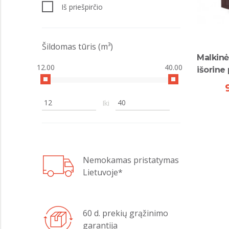
Iš priešpirčio
Šildomas tūris (m³)
Malkinė
12.00
40.00
išorine
Iki
Nemokamas pristatymas
Lietuvoje*
60 d. prekių grąžinimo
garantija