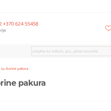
2 +370 624 55458
cija
 su išorine pakura
orine pakura