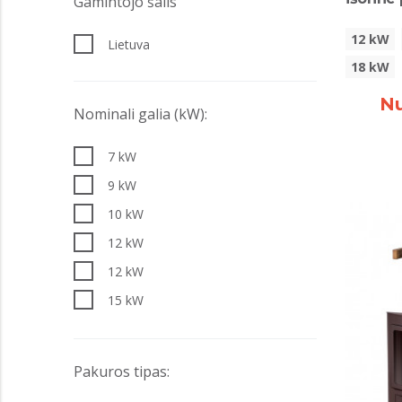
Gamintojo šalis
12 kW
Lietuva
18 kW
Nu
Nominali galia (kW):
7 kW
9 kW
10 kW
12 kW
12 kW
15 kW
18 kW
Pakuros tipas: