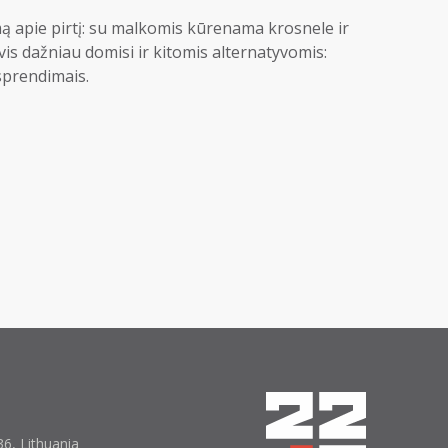
imą apie pirtį: su malkomis kūrenama krosnele ir
vis dažniau domisi ir kitomis alternatyvomis:
 sprendimais.
6, Lithuania