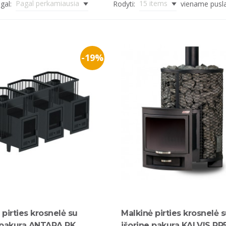
Pagal perkamiausia
15 items
gal:
Rodyti:
viename pusl
-19%
 pirties krosnelė su
Malkinė pirties krosnelė 
 pakura ANTARA PK
išorine pakura KALVIS PR5