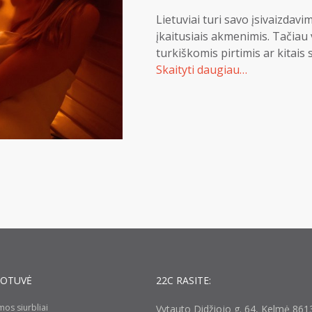
Lietuviai turi savo įsivaizdav
įkaitusiais akmenimis. Tačiau 
turkiškomis pirtimis ar kitais
Skaityti daugiau…
UOTUVĖ
22C RASITE:
umos siurbliai
Vytauto Didžiojo g. 64, Kelmė 8613