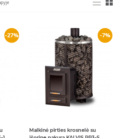
apyje
-27%
-7%
su
Malkinė pirties krosnelė su
-1
išorine pakura KALVIS PR3-S