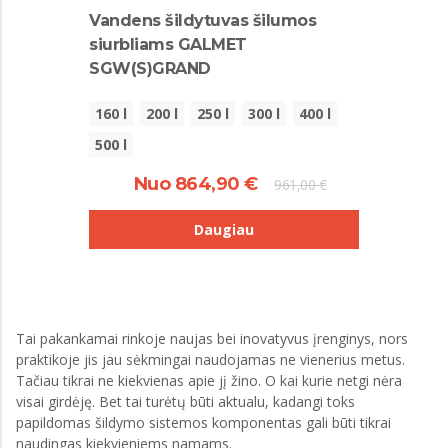
Vandens šildytuvas šilumos
siurbliams GALMET
SGW(S)GRAND
160 l
200 l
250 l
300 l
400 l
500 l
Nuo 864,90 €
961,00 €
Daugiau
Tai pakankamai rinkoje naujas bei inovatyvus įrenginys, nors
praktikoje jis jau sėkmingai naudojamas ne vienerius metus.
Tačiau tikrai ne kiekvienas apie jį žino. O kai kurie netgi nėra
visai girdėję. Bet tai turėtų būti aktualu, kadangi toks
papildomas šildymo sistemos komponentas gali būti tikrai
naudingas kiekvieniems namams.