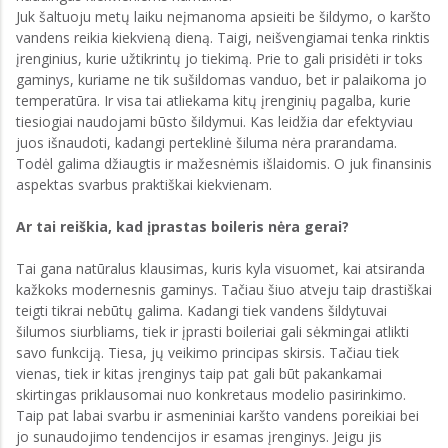
Juk šaltuoju metų laiku neįmanoma apsieiti be šildymo, o karšto
vandens reikia kiekvieną dieną. Taigi, neišvengiamai tenka rinktis
įrenginius, kurie užtikrintų jo tiekimą. Prie to gali prisidėti ir toks
gaminys, kuriame ne tik sušildomas vanduo, bet ir palaikoma jo
temperatūra. Ir visa tai atliekama kitų įrenginių pagalba, kurie
tiesiogiai naudojami būsto šildymui. Kas leidžia dar efektyviau
juos išnaudoti, kadangi perteklinė šiluma nėra prarandama.
Todėl galima džiaugtis ir mažesnėmis išlaidomis. O juk finansinis
aspektas svarbus praktiškai kiekvienam.
Ar tai reiškia, kad įprastas boileris nėra gerai?
Tai gana natūralus klausimas, kuris kyla visuomet, kai atsiranda
kažkoks modernesnis gaminys. Tačiau šiuo atveju taip drastiškai
teigti tikrai nebūtų galima. Kadangi tiek vandens šildytuvai
šilumos siurbliams, tiek ir įprasti boileriai gali sėkmingai atlikti
savo funkciją. Tiesa, jų veikimo principas skirsis. Tačiau tiek
vienas, tiek ir kitas įrenginys taip pat gali būt pakankamai
skirtingas priklausomai nuo konkretaus modelio pasirinkimo.
Taip pat labai svarbu ir asmeniniai karšto vandens poreikiai bei
jo sunaudojimo tendencijos ir esamas įrenginys. Jeigu jis