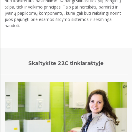
nuo konkretaus pasirinkimo. Kadangi skiriasi tiek šių įrenginių
talpa, tiek ir veikimo principas. Taip pat nereikėtų pamiršti ir
įvairių papildomų komponentų, kurie gali būti reikalingi norint
juos pajungti prie esamos šildymo sistemos ir sėkmingai
naudoti.
Skaitykite 22C tinklaraštyje