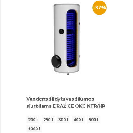
-37%
Vandens šildytuvas šilumos
siurbliams DRAŽICE OKC NTR/HP
200 l
250 l
300 l
400 l
500 l
1000 l