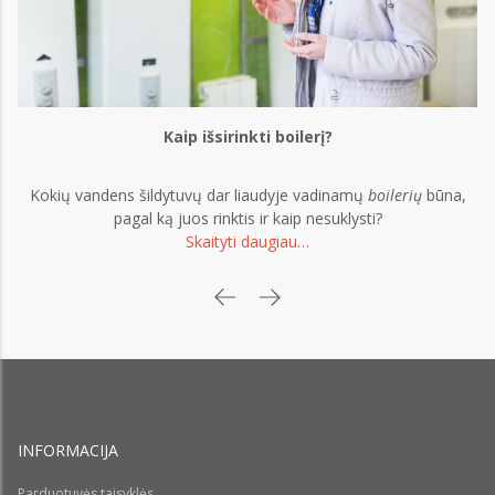
Kaip išsirinkti boilerį?
Kokių vandens šildytuvų dar liaudyje vadinamų
boilerių
būna,
pagal ką juos rinktis ir kaip nesuklysti?
Skaityti daugiau…
INFORMACIJA
Parduotuvės taisyklės