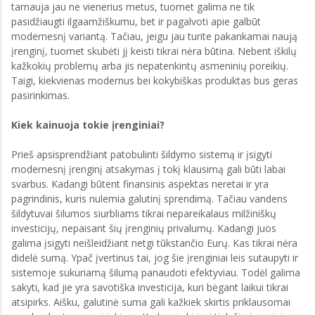
tarnauja jau ne vienerius metus, tuomet galima ne tik
pasidžiaugti ilgaamžiškumu, bet ir pagalvoti apie galbūt
modernesnį variantą. Tačiau, jeigu jau turite pakankamai naują
įrenginį, tuomet skubėti jį keisti tikrai nėra būtina. Nebent iškilų
kažkokių problemų arba jis nepatenkintų asmeninių poreikių.
Taigi, kiekvienas modernus bei kokybiškas produktas bus geras
pasirinkimas.
Kiek kainuoja tokie įrenginiai?
Prieš apsisprendžiant patobulinti šildymo sistemą ir įsigyti
modernesnį įrenginį atsakymas į tokį klausimą gali būti labai
svarbus. Kadangi būtent finansinis aspektas neretai ir yra
pagrindinis, kuris nulemia galutinį sprendimą. Tačiau vandens
šildytuvai šilumos siurbliams tikrai nepareikalaus milžiniškų
investicijų, nepaisant šių įrenginių privalumų. Kadangi juos
galima įsigyti neišleidžiant netgi tūkstančio Eurų. Kas tikrai nėra
didelė sumą. Ypač įvertinus tai, jog šie įrenginiai leis sutaupyti ir
sistemoje sukuriamą šilumą panaudoti efektyviau. Todėl galima
sakyti, kad jie yra savotiška investicija, kuri bėgant laikui tikrai
atsipirks. Aišku, galutinė suma gali kažkiek skirtis priklausomai