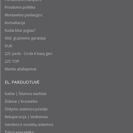
Privatumo politika
Montavimo paslaugos
Konsultacija
Radai kitur pigiau?
60d. grąžinimo garantija
DUK
22C perki - Circle K kavą geri
22C TOP
Klientu atsiliepimai
EL. PARDUOTUVĖ
Katilai | Šilumos siurbliai
Židiniai | Krosnelės
Šildymo sistemos priedai
Rekuperacija | Vėdinimas
Vandens ir nuotekų sistemos
Žalioji energetika