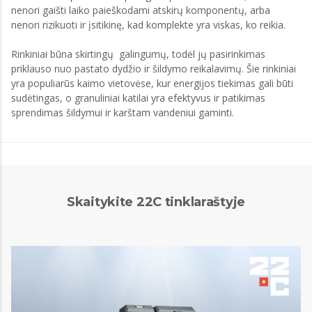
nenori gaišti laiko paieškodami atskirų komponentų, arba
nenori rizikuoti ir įsitikinę, kad komplekte yra viskas, ko reikia.
Rinkiniai būna skirtingų galingumų, todėl jų pasirinkimas
priklauso nuo pastato dydžio ir šildymo reikalavimų. Šie rinkiniai
yra populiarūs kaimo vietovėse, kur energijos tiekimas gali būti
sudėtingas, o granuliniai katilai yra efektyvus ir patikimas
sprendimas šildymui ir karštam vandeniui gaminti.
Skaitykite 22C tinklaraštyje