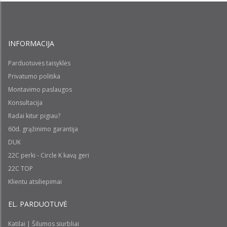
INFORMACIJA
Parduotuvės taisyklės
Privatumo politika
Montavimo paslaugos
Konsultacija
Radai kitur pigiau?
60d. grąžinimo garantija
DUK
22C perki - Circle K kavą geri
22C TOP
Klientu atsiliepimai
EL. PARDUOTUVĖ
Katilai | Šilumos siurbliai