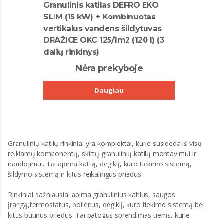
Granulinis katilas DEFRO EKO
SLIM (15 kW) + Kombinuotas
vertikalus vandens šildytuvas
DRAŽICE OKC 125/1m2 (120 l) (3
dalių rinkinys)
Nėra prekyboje
Daugiau
Granulinių katilų rinkiniai yra komplektai, kurie susideda iš visų
reikiamų komponentų, skirtų granulinių katilų montavimui ir
naudojimui. Tai apima katilą, degiklį, kuro tiekimo sistemą,
šildymo sistemą ir kitus reikalingus priedus.
Rinkiniai dažniausiai apima granulinius katilus, saugos
įrangą,termostatus, boilerius, degiklį, kuro tiekimo sistemą bei
kitus būtinus priedus. Tai patogus sprendimas tiems, kurie