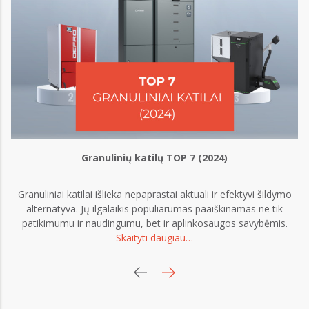
K
Granulinių katilų TOP 7 (2024)
Granuliniai katilai išlieka nepaprastai aktuali ir efektyvi šildymo
alternatyva. Jų ilgalaikis populiarumas paaiškinamas ne tik
patikimumu ir naudingumu, bet ir aplinkosaugos savybėmis.
Skaityti daugiau…