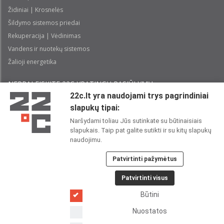
Židiniai | Krosnelės
Šildymo sistemos priedai
Rekuperacija | Vėdinimas
Vandens ir nuotekų sistemos
Žalioji energetika
NEPRALEISKITE 22С YPATINGŲ PASIŪLYMŲ:
22c.lt yra naudojami trys pagrindiniai
slapukų tipai:
Prenumeruoti
Naršydami toliau Jūs sutinkate su būtinaisiais
slapukais. Taip pat galite sutikti ir su kitų slapukų
Perskaičiau ir sutinku su 22C
Privatumo politika
naudojimu.
Patvirtinti pažymėtus
22C SOCIALINIUOSE TINKLUOSE:
Patvirtinti visus
Būtini
Nuostatos