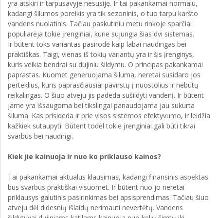
yra atskiri ir tarpusavyje nesusiję. Ir tai pakankamai normalu,
kadangi šilumos poreikis yra tik sezoninis, o tuo tarpu karšto
vandens nuolatinis. Tačiau paskutiniu metu rinkoje sparčiai
populiarėja tokie įrenginiai, kurie sujungia šias dvi sistemas.
Ir būtent toks variantas pasirodė kaip labai naudingas bei
praktiškas. Taigi, vienas iš tokių variantų yra ir šis įrenginys,
kuris veikia bendrai su dujiniu šildymu. O principas pakankamai
paprastas. Kuomet generuojama šiluma, neretai susidaro jos
perteklius, kuris paprasčiausiai pavirstų į nuostolius ir nebūtų
reikalingas. O šiuo atveju jis padeda sušildyti vandenį. Ir būtent
jame yra išsaugoma bei tikslingai panaudojama jau sukurta
šiluma. Kas prisideda ir prie visos sistemos efektyvumo, ir leidžia
kažkiek sutaupyti. Būtent todėl tokie įrenginiai gali būti tikrai
svarbūs bei naudingi.
Kiek jie kainuoja ir nuo ko priklauso kainos?
Tai pakankamai aktualus klausimas, kadangi finansinis aspektas
bus svarbus praktiškai visuomet. Ir būtent nuo jo neretai
priklausys galutinis pasirinkimas bei apsisprendimas. Tačiau šiuo
atveju dėl didesnių išlaidų nerimauti nevertėtų. Vandens
šildytuvai dujiniams katilams kainuoja nuo kelių šimtų iki