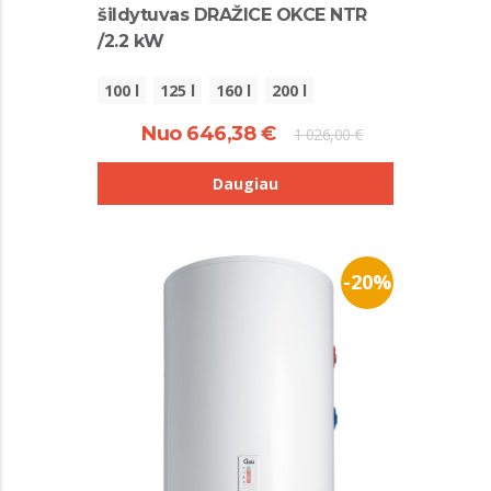
šildytuvas DRAŽICE OKCE NTR
/2.2 kW
100 l
125 l
160 l
200 l
Nuo 646,38 €
1 026,00 €
Daugiau
-20%