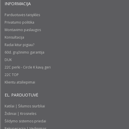
INFORMACIJA
Parduotuvės taisyklės
Privatumo politika
Montavimo paslaugos
Konsultacija
Radai kitur pigiau?
60d. grąžinimo garantija
DUK
22C perki - Circle K kavą geri
22C TOP
Klientu atsiliepimai
EL. PARDUOTUVĖ
Katilai | Šilumos siurbliai
Židiniai | Krosnelės
Šildymo sistemos priedai
Rekuperacija | Vėdinimas