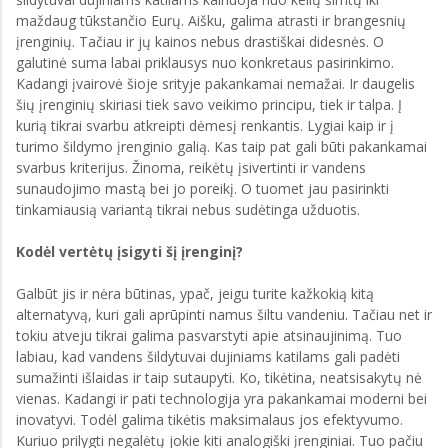
maždaug tūkstančio Eurų. Aišku, galima atrasti ir brangesnių
įrenginių. Tačiau ir jų kainos nebus drastiškai didesnės. O
galutinė suma labai priklausys nuo konkretaus pasirinkimo.
Kadangi įvairovė šioje srityje pakankamai nemažai. Ir daugelis
šių įrenginių skiriasi tiek savo veikimo principu, tiek ir talpa. Į
kurią tikrai svarbu atkreipti dėmesį renkantis. Lygiai kaip ir į
turimo šildymo įrenginio galią. Kas taip pat gali būti pakankamai
svarbus kriterijus. Žinoma, reikėtų įsivertinti ir vandens
sunaudojimo mastą bei jo poreikį. O tuomet jau pasirinkti
tinkamiausią variantą tikrai nebus sudėtinga užduotis.
Kodėl vertėtų įsigyti šį įrenginį?
Galbūt jis ir nėra būtinas, ypač, jeigu turite kažkokią kitą
alternatyvą, kuri gali aprūpinti namus šiltu vandeniu. Tačiau net ir
tokiu atveju tikrai galima pasvarstyti apie atsinaujinimą. Tuo
labiau, kad vandens šildytuvai dujiniams katilams gali padėti
sumažinti išlaidas ir taip sutaupyti. Ko, tikėtina, neatsisakytų nė
vienas. Kadangi ir pati technologija yra pakankamai moderni bei
inovatyvi. Todėl galima tikėtis maksimalaus jos efektyvumo.
Kuriuo prilygti negalėtų jokie kiti analogiški įrenginiai. Tuo pačiu