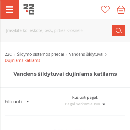
22C
Šildymo sistemos priedai
Vandens šildytuvai
Dujiniams katilams
Vandens šildytuvai dujiniams katilams
Rūšiuoti pagal:
Filtruoti
Pagal perkamiausia