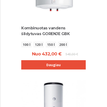
Kombinuotas vandens
šildytuvas GORENJE GBK
100 l
120 l
150 l
200 l
Nuo 432,00 €
540,00 €
Daugiau