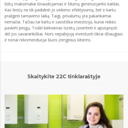
būtų maksimaliai išnaudojamas ir šilumą generuojantis katilas.
Kas leistų ne tik padidinti jo veikimo efektyvumą, bet ir kartu
prailginti tarnavimo laiką. Taigi, privalumų yra pakankamai
nemažai. Tačiau tai kartu ir savotiška investicija, kuriai reikės
paskirti pinigų. Todėl kiekvienas turėtų įsivertinti ir apsispręsti
dėl jos savarankiškai. Nors nepabijoję investuoti tikrai džiaugiasi
ir noriai rekomenduoja šiuos įrenginius kitiems.
Skaitykite 22C tinklaraštyje