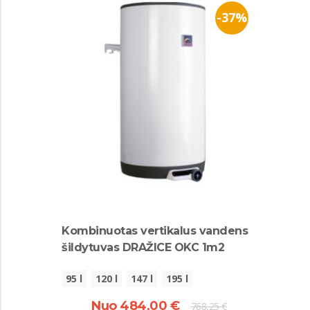
-37%
Kombinuotas vertikalus vandens
šildytuvas DRAŽICE OKC 1m2
95 l
120 l
147 l
195 l
Nuo 484,00 €
768,25 €