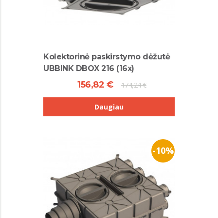
Kolektorinė paskirstymo dėžutė
UBBINK DBOX 216 (16x)
156,82 €
174,24 €
Daugiau
-10%