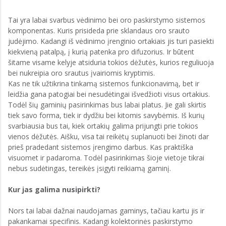
Tai yra labai svarbus vėdinimo bei oro paskirstymo sistemos
komponentas. Kuris prisideda prie sklandaus oro srauto
judėjimo. Kadangi iš vėdinimo įrenginio ortakiais jis turi pasiekti
kiekvieną patalpą, į kurią patenka pro difuzorius. Ir būtent
šitame visame kelyje atsiduria tokios dėžutės, kurios reguliuoja
bei nukreipia oro srautus įvairiomis kryptimis.
Kas ne tik užtikrina tinkamą sistemos funkcionavimą, bet ir
leidžia gana patogiai bei nesudėtingai išvedžioti visus ortakius.
Todėl šių gaminių pasirinkimas bus labai platus. Jie gali skirtis
tiek savo forma, tiek ir dydžiu bei kitomis savybėmis. Iš kurių
svarbiausia bus tai, kiek ortakių galima prijungti prie tokios
vienos dėžutės. Aišku, visa tai reikėtų suplanuoti bei žinoti dar
prieš pradedant sistemos įrengimo darbus. Kas praktiška
visuomet ir padaroma. Todėl pasirinkimas šioje vietoje tikrai
nebus sudėtingas, tereikės įsigyti reikiamą gaminį.
Kur jas galima nusipirkti?
Nors tai labai dažnai naudojamas gaminys, tačiau kartu jis ir
pakankamai specifinis. Kadangi kolektorinės paskirstymo