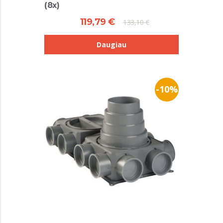
(8x)
119,79 €
133,10 €
Daugiau
-10%