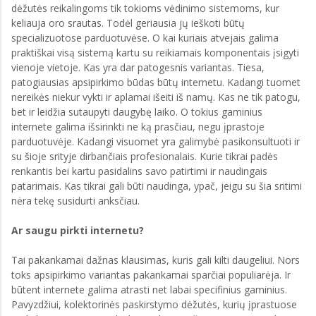
dėžutės reikalingoms tik tokioms vėdinimo sistemoms, kur
keliauja oro srautas. Todėl geriausia jų ieškoti būtų
specializuotose parduotuvėse. O kai kuriais atvejais galima
praktiškai visą sistemą kartu su reikiamais komponentais įsigyti
vienoje vietoje. Kas yra dar patogesnis variantas. Tiesa,
patogiausias apsipirkimo būdas būtų internetu. Kadangi tuomet
nereikės niekur vykti ir aplamai išeiti iš namų. Kas ne tik patogu,
bet ir leidžia sutaupyti daugybę laiko. O tokius gaminius
internete galima išsirinkti ne ką prasčiau, negu įprastoje
parduotuvėje. Kadangi visuomet yra galimybė pasikonsultuoti ir
su šioje srityje dirbančiais profesionalais. Kurie tikrai padės
renkantis bei kartu pasidalins savo patirtimi ir naudingais
patarimais. Kas tikrai gali būti naudinga, ypač, jeigu su šia sritimi
nėra tekę susidurti anksčiau.
Ar saugu pirkti internetu?
Tai pakankamai dažnas klausimas, kuris gali kilti daugeliui. Nors
toks apsipirkimo variantas pakankamai sparčiai populiarėja. Ir
būtent internete galima atrasti net labai specifinius gaminius.
Pavyzdžiui, kolektorinės paskirstymo dėžutės, kurių įprastuose