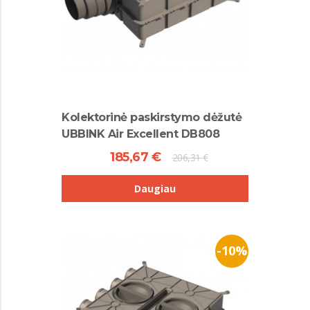
Kolektorinė paskirstymo dėžutė
UBBINK Air Excellent DB808
185,67 €
206,31 €
Daugiau
-10%