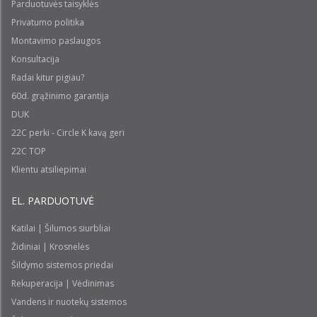
Parduotuvės taisyklės
Privatumo politika
Montavimo paslaugos
Konsultacija
Radai kitur pigiau?
60d. grąžinimo garantija
DUK
22C perki - Circle K kavą geri
22C TOP
Klientu atsiliepimai
EL. PARDUOTUVĖ
Katilai | Šilumos siurbliai
Židiniai | Krosnelės
Šildymo sistemos priedai
Rekuperacija | Vėdinimas
Vandens ir nuotekų sistemos