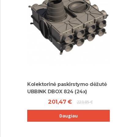
Kolektorinė paskirstymo dėžutė
UBBINK DBOX 824 (24x)
201,47 €
223,85 €
Daugiau