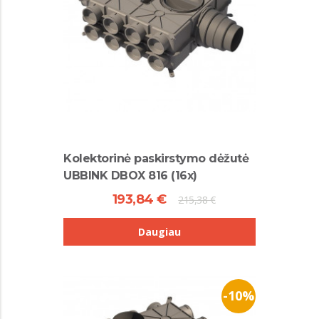
Kolektorinė paskirstymo dėžutė
UBBINK DBOX 816 (16x)
193,84 €
215,38 €
Daugiau
-10%