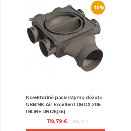
-10%
Kolektorinė paskirstymo dėžutė
UBBINK Air Excellent DBOX 206
INLINE DN125(x6)
119,79 €
133,10 €