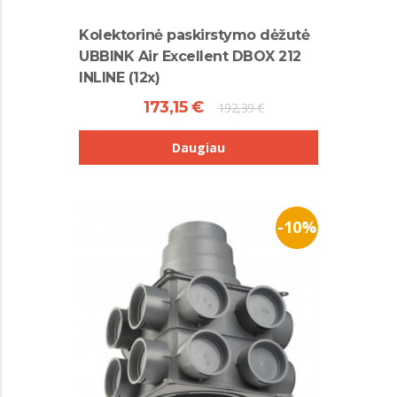
Kolektorinė paskirstymo dėžutė
UBBINK Air Excellent DBOX 212
INLINE (12x)
173,15 €
192,39 €
Daugiau
-10%