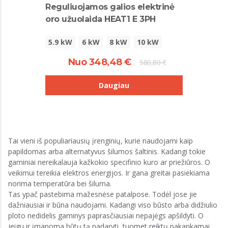
Reguliuojamos galios elektrinė
oro užuolaida HEAT1 E 3PH
5.9 kW
6 kW
8 kW
10 kW
Nuo 348,48 €
580,80 €
Daugiau
Tai vieni iš populiariausių įrenginių, kurie naudojami kaip
papildomas arba alternatyvus šilumos šaltinis. Kadangi tokie
gaminiai nereikalauja kažkokio specifinio kuro ar priežiūros. O
veikimui tereikia elektros energijos. Ir gana greitai pasiekiama
norima temperatūra bei šiluma.
Tas ypač pastebima mažesnėse patalpose. Todėl jose jie
dažniausiai ir būna naudojami. Kadangi viso būsto arba didžiulio
ploto nedidelis gaminys paprasčiausiai nepajėgs apšildyti. O
jeigu ir įmanoma būtų tą padaryti, tuomet reiktų pakankamai