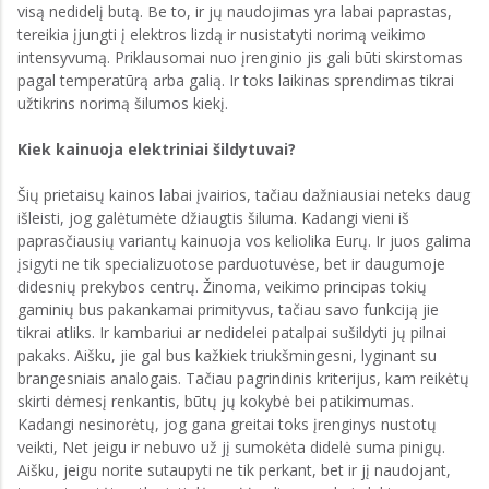
visą nedidelį butą. Be to, ir jų naudojimas yra labai paprastas,
tereikia įjungti į elektros lizdą ir nusistatyti norimą veikimo
intensyvumą. Priklausomai nuo įrenginio jis gali būti skirstomas
pagal temperatūrą arba galią. Ir toks laikinas sprendimas tikrai
užtikrins norimą šilumos kiekį.
Kiek kainuoja elektriniai šildytuvai?
Šių prietaisų kainos labai įvairios, tačiau dažniausiai neteks daug
išleisti, jog galėtumėte džiaugtis šiluma. Kadangi vieni iš
paprasčiausių variantų kainuoja vos keliolika Eurų. Ir juos galima
įsigyti ne tik specializuotose parduotuvėse, bet ir daugumoje
didesnių prekybos centrų. Žinoma, veikimo principas tokių
gaminių bus pakankamai primityvus, tačiau savo funkciją jie
tikrai atliks. Ir kambariui ar nedidelei patalpai sušildyti jų pilnai
pakaks. Aišku, jie gal bus kažkiek triukšmingesni, lyginant su
brangesniais analogais. Tačiau pagrindinis kriterijus, kam reikėtų
skirti dėmesį renkantis, būtų jų kokybė bei patikimumas.
Kadangi nesinorėtų, jog gana greitai toks įrenginys nustotų
veikti, Net jeigu ir nebuvo už jį sumokėta didelė suma pinigų.
Aišku, jeigu norite sutaupyti ne tik perkant, bet ir jį naudojant,