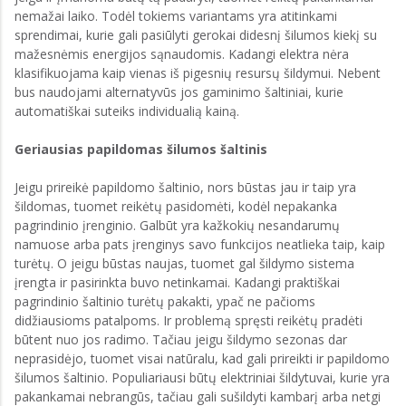
nemažai laiko. Todėl tokiems variantams yra atitinkami
sprendimai, kurie gali pasiūlyti gerokai didesnį šilumos kiekį su
mažesnėmis energijos sąnaudomis. Kadangi elektra nėra
klasifikuojama kaip vienas iš pigesnių resursų šildymui. Nebent
bus naudojami alternatyvūs jos gaminimo šaltiniai, kurie
automatiškai suteiks individualią kainą.
Geriausias papildomas šilumos šaltinis
Jeigu prireikė papildomo šaltinio, nors būstas jau ir taip yra
šildomas, tuomet reikėtų pasidomėti, kodėl nepakanka
pagrindinio įrenginio. Galbūt yra kažkokių nesandarumų
namuose arba pats įrenginys savo funkcijos neatlieka taip, kaip
turėtų. O jeigu būstas naujas, tuomet gal šildymo sistema
įrengta ir pasirinkta buvo netinkamai. Kadangi praktiškai
pagrindinio šaltinio turėtų pakakti, ypač ne pačioms
didžiausioms patalpoms. Ir problemą spręsti reikėtų pradėti
būtent nuo jos radimo. Tačiau jeigu šildymo sezonas dar
neprasidėjo, tuomet visai natūralu, kad gali prireikti ir papildomo
šilumos šaltinio. Populiariausi būtų elektriniai šildytuvai, kurie yra
pakankamai nebrangūs, tačiau gali sušildyti kambarį arba netgi