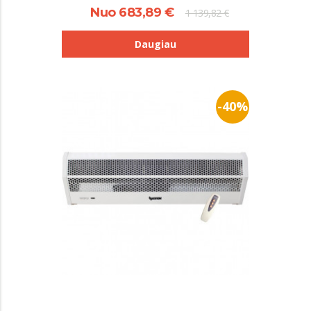
Nuo 683,89 €
1 139,82 €
Daugiau
-40%