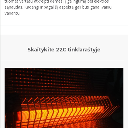
tuomet vertėtų atkreipti dėmesį į galingumą bei elektros
sąnaudas. Kadangi ir pagal šį aspektą gali būti gana įvairių
variantų
Skaitykite 22C tinklaraštyje