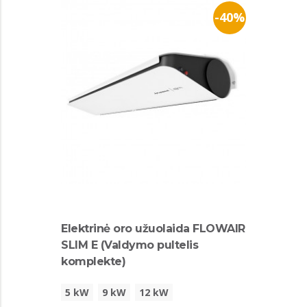
-40%
Elektrinė oro užuolaida FLOWAIR
SLIM E (Valdymo pultelis
komplekte)
5 kW
9 kW
12 kW