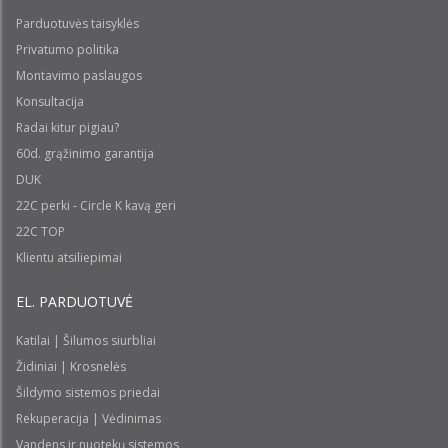
Parduotuvės taisyklės
Privatumo politika
Montavimo paslaugos
Konsultacija
Radai kitur pigiau?
60d. grąžinimo garantija
DUK
22C perki - Circle K kavą geri
22C TOP
Klientu atsiliepimai
EL. PARDUOTUVĖ
Katilai | Šilumos siurbliai
Židiniai | Krosnelės
Šildymo sistemos priedai
Rekuperacija | Vėdinimas
Vandens ir nuotekų sistemos