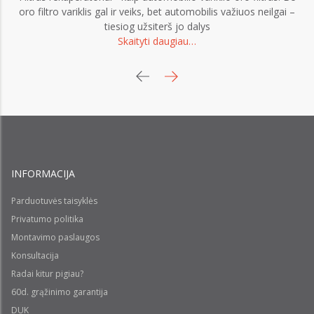
oro filtro variklis gal ir veiks, bet automobilis važiuos neilgai –
tiesiog užsiterš jo dalys
Skaityti daugiau…
INFORMACIJA
Parduotuvės taisyklės
Privatumo politika
Montavimo paslaugos
Konsultacija
Radai kitur pigiau?
60d. grąžinimo garantija
DUK