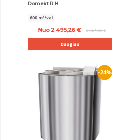
Domekt R H
600 m³/val
Nuo 2 495,26 €
3 564,66 €
Daugiau
-24%