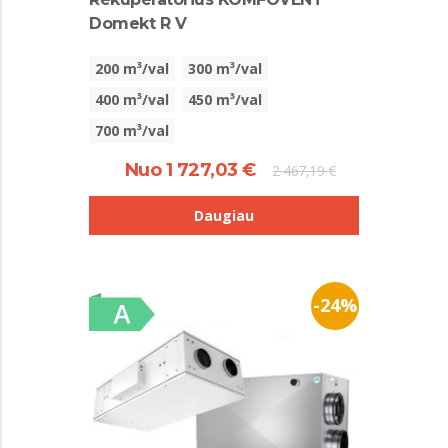
Domekt R V
200 m³/val
300 m³/val
400 m³/val
450 m³/val
700 m³/val
Nuo 1 727,03 €
2 467,19 €
Daugiau
-24%