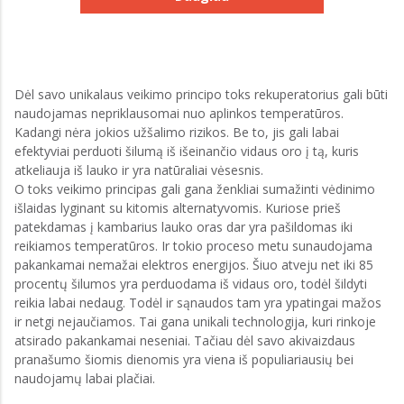
Dėl savo unikalaus veikimo principo toks rekuperatorius gali būti
naudojamas nepriklausomai nuo aplinkos temperatūros.
Kadangi nėra jokios užšalimo rizikos. Be to, jis gali labai
efektyviai perduoti šilumą iš išeinančio vidaus oro į tą, kuris
atkeliauja iš lauko ir yra natūraliai vėsesnis.
O toks veikimo principas gali gana ženkliai sumažinti vėdinimo
išlaidas lyginant su kitomis alternatyvomis. Kuriose prieš
patekdamas į kambarius lauko oras dar yra pašildomas iki
reikiamos temperatūros. Ir tokio proceso metu sunaudojama
pakankamai nemažai elektros energijos. Šiuo atveju net iki 85
procentų šilumos yra perduodama iš vidaus oro, todėl šildyti
reikia labai nedaug. Todėl ir sąnaudos tam yra ypatingai mažos
ir netgi nejaučiamos. Tai gana unikali technologija, kuri rinkoje
atsirado pakankamai neseniai. Tačiau dėl savo akivaizdaus
pranašumo šiomis dienomis yra viena iš populiariausių bei
naudojamų labai plačiai.