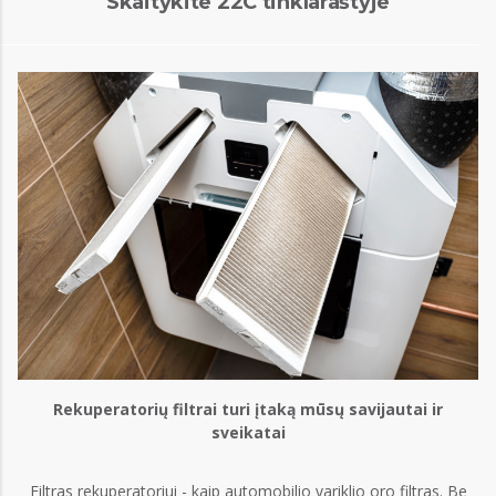
Skaitykite 22C tinklaraštyje
Rekuperatorių filtrai turi įtaką mūsų savijautai ir
sveikatai
s
Filtras rekuperatoriui - kaip automobilio variklio oro filtras. Be