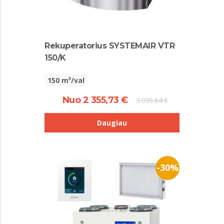
Rekuperatorius SYSTEMAIR VTR
150/K
150 m³/val
Nuo 2 355,73 €
3 099,64 €
Daugiau
-30%