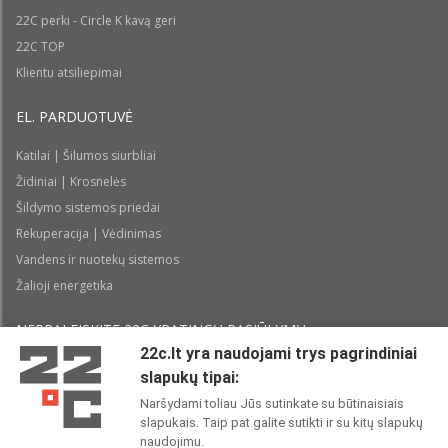
22C perki - Circle K kavą geri
22C TOP
Klientu atsiliepimai
EL. PARDUOTUVĖ
Katilai | Šilumos siurbliai
Židiniai | Krosnelės
Šildymo sistemos priedai
Rekuperacija | Vėdinimas
Vandens ir nuotekų sistemos
Žalioji energetika
NEPRALEISKITE 22С YPATINGŲ PASIŪLYMŲ:
22c.lt yra naudojami trys pagrindiniai
slapukų tipai:
Prenumeruoti
Naršydami toliau Jūs sutinkate su būtinaisiais
slapukais. Taip pat galite sutikti ir su kitų slapukų
Perskaičiau ir sutinku su 22C
Privatumo politika
naudojimu.