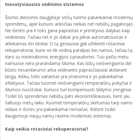
Inovatyviausios vėdinimo sistemos
Šiomis dienomis daugybėje sričių turime pakankamai modernių
sprendimų, apie kuriuos anksčiau niekas net nebūtų pagalvojęs.
Ne išimtis yra ir toks gana paprastas ir primityvus dalykas kaip
vėdinimas. Tačiau net ir jis dabar yra pilnai automatizuotas ir
atliekamas itin tiksliai. O tą geriausiai gali užtikrinti rotaciniai
rekuperatoriai, kurie ne tik vėdiną patalpas bei namus, tačiau tą
daro su minimaliomis energijos sąnaudomis. Tuo pačiu metu
namuose nėra prarandama šiluma. Kas būtų neišvengiama dėl
būsto nesandarumo arba vėdinantis paprasčiausiai atidarant
langą. Aišku, toks variantas yra įmanoma ir jis pakankamai
efektyvus. Tačiau tuomet neišvengiami temperatūrų pokyčiai ir
šilumos nuostoliai. Kuriuos turi kompensuoti šildymo įrenginiai.
Todėl šis sprendimas nebūtų pats ekonomiškiausias, bent jau
šaltuoju metų laiku. Kuomet temperatūrų skirtumas tarp namo
vidaus ir išorės yra pakankamai nemažas. Būtent todėl
daugumoje naujų namų rasime modernias sistemas.
Kaip veikia rotaciniai rekuperatoriai?