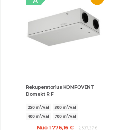
Rekuperatorius KOMFOVENT
Domekt R F
250 m³/val
300 m³/val
400 m³/val
700 m³/val
Nuo 1 776,16 €
2 537,37 €