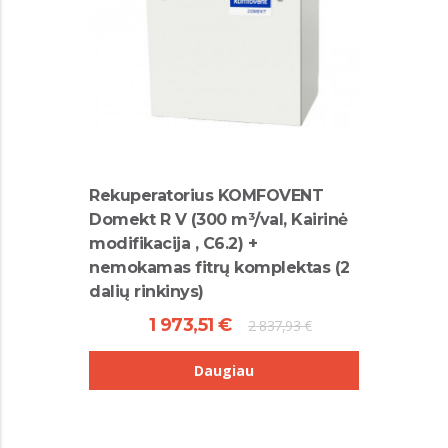
Rekuperatorius KOMFOVENT
Domekt R V (300 m³/val, Kairinė
modifikacija , C6.2) +
nemokamas fitrų komplektas (2
dalių rinkinys)
1 973,51 €
2 837,93 €
Daugiau