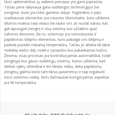
Nors apibendrintas jų veikimo principas yra gana paprastas.
Tačiau jame dalyvauja gana sudėtingos technologijos bei
įrenginiai. Kurie yra tokio gaminio viduje. Pagrindinis ir pats
svarbiausias elementas yra rotacinis šilumokaitis, kuris užtikrina
šilumos mainus tarp vidaus bei lauko oro. Jis nuolat sukasi, kas
gali apsaugoti įrenginį ir visą sistemą nuo užšalimo ypač
šaltomis dienomis. Be to, sistemoje yra sumontuotas ir
papildomas šildymo elementas, kuris pabaigia oro šildymą ir
padeda pasiekti reikiamą temperatūrą. Tačiau jis atlieka tik labai
nedidelę darbo dalį, todėl ir sąnaudos bus pakankamai mažos.
Žinoma, visas procesas yra kontroliuojamas automatiškai, todėl
įrenginyje bus gausu sudėtingų sistemų. Kurios užtikrina, kad
darbas vyktų sklandžiai ir itin tiksliai. Aišku, dėka papildomų
įrenginių galima keisti tam tikrus parametrus ir taip reguliuoti
visos sistemos veiklą. Nors dažniausiai koreguojamas aspektas
yra tik temperatūra.