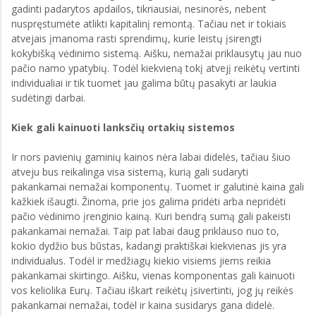
gadinti padarytos apdailos, tikriausiai, nesinorės, nebent
nuspręstumėte atlikti kapitalinį remontą. Tačiau net ir tokiais
atvejais įmanoma rasti sprendimų, kurie leistų įsirengti
kokybišką vėdinimo sistemą. Aišku, nemažai priklausytų jau nuo
pačio namo ypatybių. Todėl kiekvieną tokį atvejį reikėtų vertinti
individualiai ir tik tuomet jau galima būtų pasakyti ar laukia
sudėtingi darbai.
Kiek gali kainuoti lanksčių ortakių sistemos
Ir nors pavienių gaminių kainos nėra labai didelės, tačiau šiuo
atveju bus reikalinga visa sistemą, kurią gali sudaryti
pakankamai nemažai komponentų. Tuomet ir galutinė kaina gali
kažkiek išaugti. Žinoma, prie jos galima pridėti arba nepridėti
pačio vėdinimo įrenginio kainą. Kuri bendrą sumą gali pakeisti
pakankamai nemažai. Taip pat labai daug priklauso nuo to,
kokio dydžio bus būstas, kadangi praktiškai kiekvienas jis yra
individualus. Todėl ir medžiagų kiekio visiems jiems reikia
pakankamai skirtingo. Aišku, vienas komponentas gali kainuoti
vos keliolika Eurų. Tačiau iškart reikėtų įsivertinti, jog jų reikės
pakankamai nemažai, todėl ir kaina susidarys gana didelė.