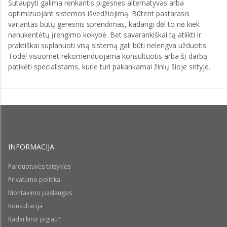
Sutaupyti galima renkantis pigesnes alternatyvas arba
optimizuojant sistemos išvedžiojimą. Būtent pastarasis
variantas būtų geresnis sprendimas, kadangi dėl to nė kiek
nenukentėtų įrengimo kokybė. Bet savarankiškai tą atlikti ir
praktiškai suplanuoti visą sistemą gali būti nelengva užduotis.
Todėl visuomet rekomenduojama konsultuotis arba šį darbą
patikėti specialistams, kurie turi pakankamai žinių šioje srityje.
INFORMACIJA
Parduotuvės taisyklės
Privatumo politika
Montavimo paslaugos
Konsultacija
Radai kitur pigiau?