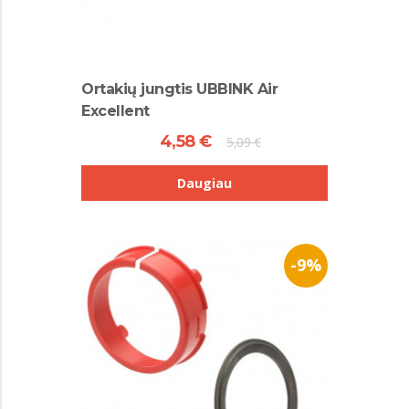
Ortakių jungtis UBBINK Air
Excellent
4,58 €
5,09 €
Daugiau
-9%