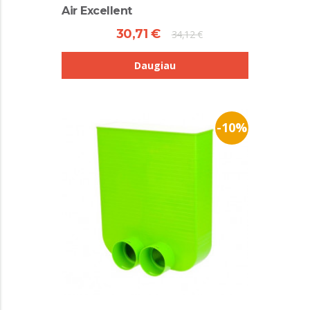
Air Excellent
30,71 €
34,12 €
Daugiau
-10%