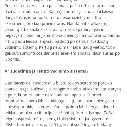
Prie tokio universalumo prisideda ir pačio ortakio forma, kuri
dažniausiai būna apvali. Kadangi tuomet galima labai laisvai
daryti linkius ir tuo pačiu metu nesumažinti vamzdžio
skersmens, pro kurį praeina oras. Naudojant stačiakampį
variantą arba kažkokias kitas formas to padaryti gali ir
nepavykti. Todėl tai gana stipriai palengvina montavimo darbus
ir tuo pačiu leidžia lengviau paslėpti po namus išvedžiotą
vėdinimo sistemą. Kartu ji neužima ir labai daug vietos, todėl
gali būti sumontuota dar prieš atliekant apdailą, dažniausiai, po
lubomis.
Ar sudėtinga įsirengti vėdinimo sistemą?
Šiais laikais dėl sandaresnių būstų tokios sistemos poreikis
sparčiai auga. Dažniausiai įrengimo darbai atliekami dar statybų
eigoje, kuomet name nėra padaryta apdaila. Tuomet
montavimas nėra labai sudėtingas ir jį dar labiau palengvina
lanksčių ortakių sistemos. Kurias galima labai lengvai derinti
priklausomai nuo situacijos keičiant jų formą, kampą. Tačiau
jeigu nuspręstumėte įsirengti tokią sistemą jau gyvename
būste, tuomet viskas gali būti gerokai sudėtingiau. Kadangi