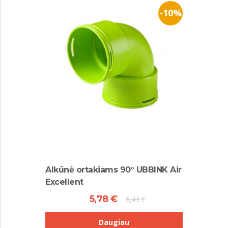
-10%
Alkūnė ortakiams 90° UBBINK Air
Excellent
5,78 €
6,43 €
Daugiau