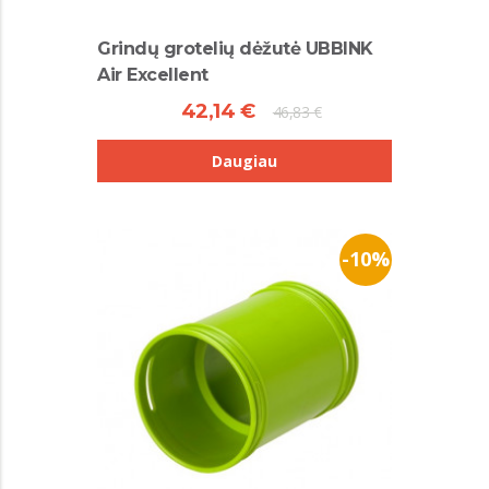
Grindų grotelių dėžutė UBBINK
Air Excellent
42,14 €
46,83 €
Daugiau
-10%