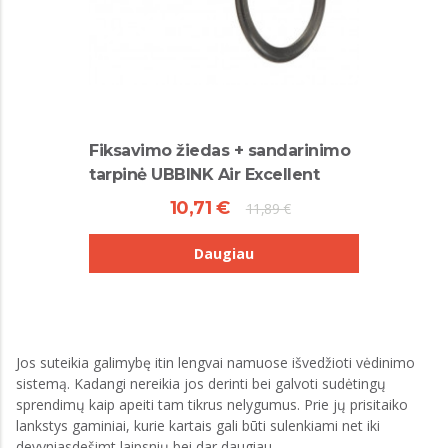
Fiksavimo žiedas + sandarinimo
tarpinė UBBINK Air Excellent
10,71 €
11,89 €
Daugiau
Jos suteikia galimybę itin lengvai namuose išvedžioti vėdinimo
sistemą. Kadangi nereikia jos derinti bei galvoti sudėtingų
sprendimų kaip apeiti tam tikrus nelygumus. Prie jų prisitaiko
lankstys gaminiai, kurie kartais gali būti sulenkiami net iki
devyniasdešimt laipsnių bei dar daugiau.