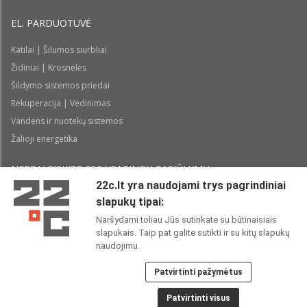
EL. PARDUOTUVĖ
Katilai | Šilumos siurbliai
Židiniai | Krosnelės
Šildymo sistemos priedai
Rekuperacija | Vėdinimas
Vandens ir nuotekų sistemos
Žalioji energetika
NEPRALEISKITE 22С YPATINGŲ PASIŪLYMŲ:
22c.lt yra naudojami trys pagrindiniai
slapukų tipai:
Prenumeruoti
Naršydami toliau Jūs sutinkate su būtinaisiais
slapukais. Taip pat galite sutikti ir su kitų slapukų
Perskaičiau ir sutinku su 22C
Privatumo politika
naudojimu.
Patvirtinti pažymėtus
22C SOCIALINIUOSE TINKLUOSE:
Patvirtinti visus