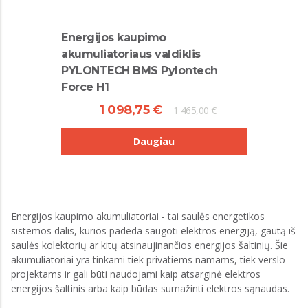
Energijos kaupimo
akumuliatoriaus valdiklis
PYLONTECH BMS Pylontech
Force H1
1 098,75 €
1 465,00 €
Daugiau
Energijos kaupimo akumuliatoriai - tai saulės energetikos
sistemos dalis, kurios padeda saugoti elektros energiją, gautą iš
saulės kolektorių ar kitų atsinaujinančios energijos šaltinių. Šie
akumuliatoriai yra tinkami tiek privatiems namams, tiek verslo
projektams ir gali būti naudojami kaip atsarginė elektros
energijos šaltinis arba kaip būdas sumažinti elektros sąnaudas.