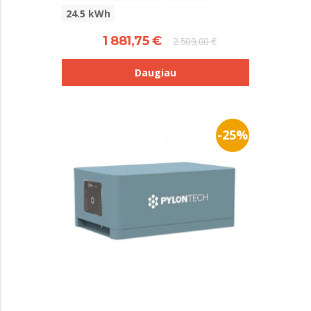
24.5 kWh
1 881,75 €
2 509,00 €
Daugiau
-25%