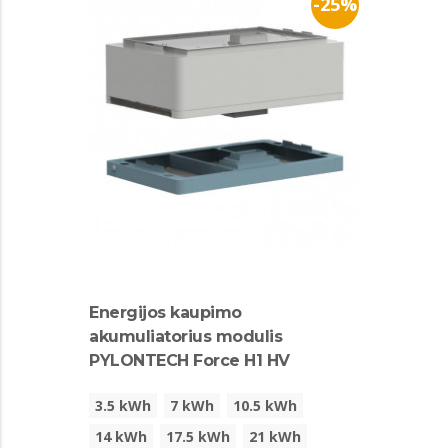
-25%
Energijos kaupimo
akumuliatorius modulis
PYLONTECH Force H1 HV
3.5 kWh
7 kWh
10.5 kWh
14 kWh
17.5 kWh
21 kWh