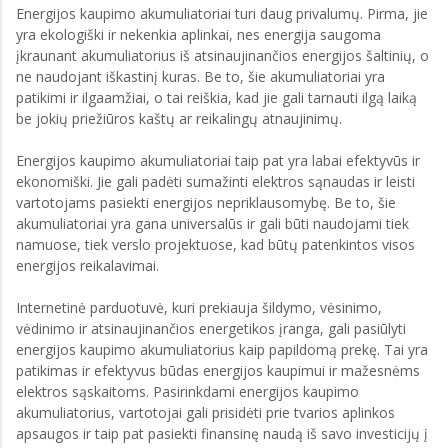
Energijos kaupimo akumuliatoriai turi daug privalumų. Pirma, jie
yra ekologiški ir nekenkia aplinkai, nes energija saugoma
įkraunant akumuliatorius iš atsinaujinančios energijos šaltinių, o
ne naudojant iškastinį kuras. Be to, šie akumuliatoriai yra
patikimi ir ilgaamžiai, o tai reiškia, kad jie gali tarnauti ilgą laiką
be jokių priežiūros kaštų ar reikalingų atnaujinimų.
Energijos kaupimo akumuliatoriai taip pat yra labai efektyvūs ir
ekonomiški. Jie gali padėti sumažinti elektros sąnaudas ir leisti
vartotojams pasiekti energijos nepriklausomybę. Be to, šie
akumuliatoriai yra gana universalūs ir gali būti naudojami tiek
namuose, tiek verslo projektuose, kad būtų patenkintos visos
energijos reikalavimai.
Internetinė parduotuvė, kuri prekiauja šildymo, vėsinimo,
vėdinimo ir atsinaujinančios energetikos įranga, gali pasiūlyti
energijos kaupimo akumuliatorius kaip papildomą prekę. Tai yra
patikimas ir efektyvus būdas energijos kaupimui ir mažesnėms
elektros sąskaitoms. Pasirinkdami energijos kaupimo
akumuliatorius, vartotojai gali prisidėti prie tvarios aplinkos
apsaugos ir taip pat pasiekti finansinę naudą iš savo investicijų į