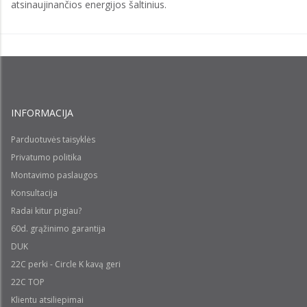
atsinaujinančios energijos šaltinius.
INFORMACIJA
Parduotuvės taisyklės
Privatumo politika
Montavimo paslaugos
Konsultacija
Radai kitur pigiau?
60d. grąžinimo garantija
DUK
22C perki - Circle K kavą geri
22C TOP
Klientu atsiliepimai