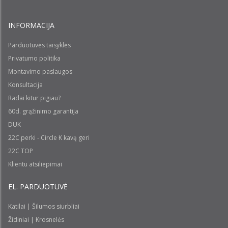
INFORMACIJA
Parduotuvės taisyklės
Privatumo politika
Montavimo paslaugos
Konsultacija
Radai kitur pigiau?
60d. grąžinimo garantija
DUK
22C perki - Circle K kavą geri
22C TOP
Klientu atsiliepimai
EL. PARDUOTUVĖ
Katilai | Šilumos siurbliai
Židiniai | Krosnelės