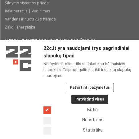
Šildymo sistemos priedai
Rekuperacija | Vėdinimas
Vandens ir nuotekų sistemos
Žalioji energetika
NEPRALEISKITE 22С YPATINGŲ PASIŪLYMŲ:
22c.lt yra naudojami trys pagrindiniai
slapukų tipai:
Prenumeruoti
Naršydami toliau Jūs sutinkate su būtinaisiais
slapukais. Taip pat galite sutikti ir su kitų slapukų
Perskaičiau ir sutinku su 22C
Privatumo politika
naudojimu.
Patvirtinti pažymėtus
22C SOCIALINIUOSE TINKLUOSE:
Patvirtinti visus
Būtini
Nuostatos
Statistika
Copyright 2026