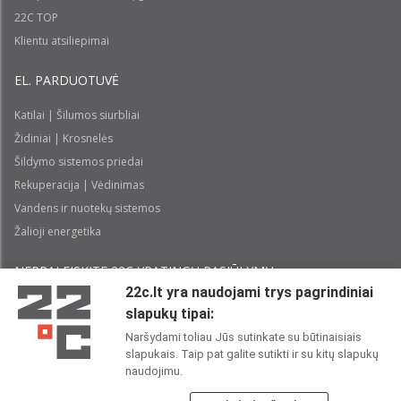
22C TOP
Klientu atsiliepimai
EL. PARDUOTUVĖ
Katilai | Šilumos siurbliai
Židiniai | Krosnelės
Šildymo sistemos priedai
Rekuperacija | Vėdinimas
Vandens ir nuotekų sistemos
Žalioji energetika
NEPRALEISKITE 22С YPATINGŲ PASIŪLYMŲ:
22c.lt yra naudojami trys pagrindiniai
slapukų tipai:
Prenumeruoti
Naršydami toliau Jūs sutinkate su būtinaisiais
slapukais. Taip pat galite sutikti ir su kitų slapukų
Perskaičiau ir sutinku su 22C
Privatumo politika
naudojimu.