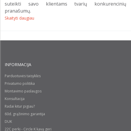
suteikti savo klientams tvarių konkurencinių
pranašumų.
Skaityti daugiau
INFORMACIJA
Parduotuvės taisyklės
Privatumo politika
Montavimo paslaugos
Konsultacija
Radai kitur pigiau?
60d. grąžinimo garantija
DUK
22C perki - Circle K kavą geri