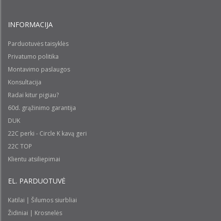
INFORMACIJA
Parduotuvės taisyklės
Privatumo politika
Montavimo paslaugos
Konsultacija
Radai kitur pigiau?
60d. grąžinimo garantija
DUK
22C perki - Circle K kavą geri
22C TOP
Klientu atsiliepimai
EL. PARDUOTUVĖ
Katilai | Šilumos siurbliai
Židiniai | Krosnelės