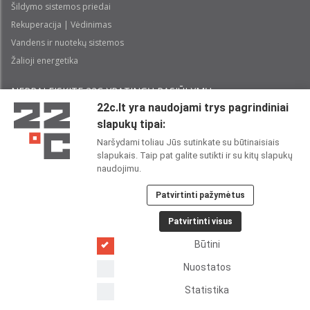
Šildymo sistemos priedai
Rekuperacija | Vėdinimas
Vandens ir nuotekų sistemos
Žalioji energetika
NEPRALEISKITE 22С YPATINGŲ PASIŪLYMŲ:
22c.lt yra naudojami trys pagrindiniai
slapukų tipai:
Prenumeruoti
Naršydami toliau Jūs sutinkate su būtinaisiais
slapukais. Taip pat galite sutikti ir su kitų slapukų
Perskaičiau ir sutinku su 22C
Privatumo politika
naudojimu.
Patvirtinti pažymėtus
22C SOCIALINIUOSE TINKLUOSE:
Patvirtinti visus
Būtini
Nuostatos
Statistika
Copyright 2026