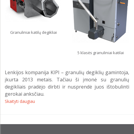
Granuliniai katilų degikliai
5 klasės granuliniai katilai
Lenkijos kompanija KIPI – granulių degiklių gamintoja,
įkurta 2013 metais. Tačiau ši įmonė su granulių
degikliais pradėjo dirbti ir nusprendė juos ištobulinti
gerokai anksčiau.
Skaityti daugiau