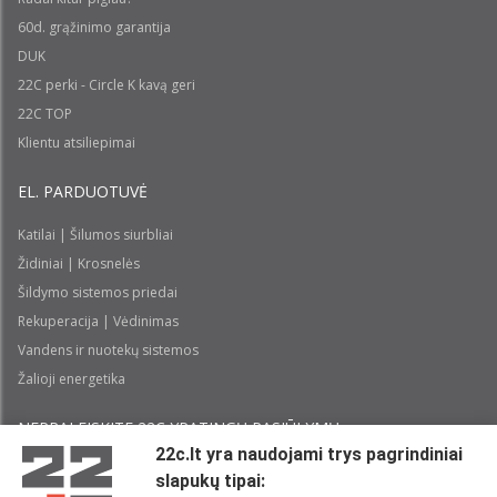
60d. grąžinimo garantija
DUK
22C perki - Circle K kavą geri
22C TOP
Klientu atsiliepimai
EL. PARDUOTUVĖ
Katilai | Šilumos siurbliai
Židiniai | Krosnelės
Šildymo sistemos priedai
Rekuperacija | Vėdinimas
Vandens ir nuotekų sistemos
Žalioji energetika
NEPRALEISKITE 22С YPATINGŲ PASIŪLYMŲ:
22c.lt yra naudojami trys pagrindiniai
slapukų tipai:
Prenumeruoti