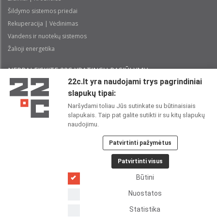
Šildymo sistemos priedai
Rekuperacija | Vėdinimas
Vandens ir nuotekų sistemos
Žalioji energetika
NEPRALEISKITE 22С YPATINGŲ PASIŪLYMŲ:
22c.lt yra naudojami trys pagrindiniai
slapukų tipai:
Prenumeruoti
Naršydami toliau Jūs sutinkate su būtinaisiais
slapukais. Taip pat galite sutikti ir su kitų slapukų
Perskaičiau ir sutinku su 22C
Privatumo politika
naudojimu.
Patvirtinti pažymėtus
22C SOCIALINIUOSE TINKLUOSE:
Patvirtinti visus
Būtini
Nuostatos
Statistika
Copyright 2026