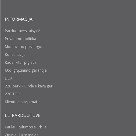
INFORMACIJA
Parduotuvės taisyklės
Privatumo politika
Montavimo paslaugos
Konsultacija
Radai kitur pigiau?
60d. grąžinimo garantija
DUK
22C perki - Circle K kavą geri
22C TOP
Klientu atsiliepimai
EL. PARDUOTUVĖ
Katilai | Šilumos siurbliai
Židiniai | Krosnelės