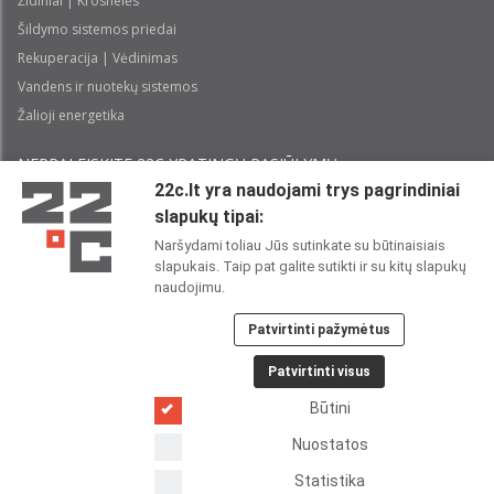
Židiniai | Krosnelės
Šildymo sistemos priedai
Rekuperacija | Vėdinimas
Vandens ir nuotekų sistemos
Žalioji energetika
NEPRALEISKITE 22С YPATINGŲ PASIŪLYMŲ:
22c.lt yra naudojami trys pagrindiniai
slapukų tipai:
Prenumeruoti
Naršydami toliau Jūs sutinkate su būtinaisiais
slapukais. Taip pat galite sutikti ir su kitų slapukų
Perskaičiau ir sutinku su 22C
Privatumo politika
naudojimu.
Patvirtinti pažymėtus
22C SOCIALINIUOSE TINKLUOSE:
Patvirtinti visus
Būtini
Nuostatos
Statistika
Copyright 2026