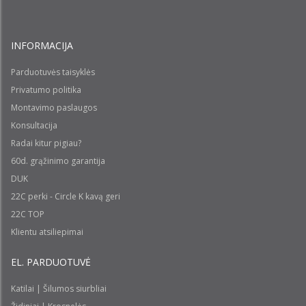
INFORMACIJA
Parduotuvės taisyklės
Privatumo politika
Montavimo paslaugos
Konsultacija
Radai kitur pigiau?
60d. grąžinimo garantija
DUK
22C perki - Circle K kavą geri
22C TOP
Klientu atsiliepimai
EL. PARDUOTUVĖ
Katilai | Šilumos siurbliai