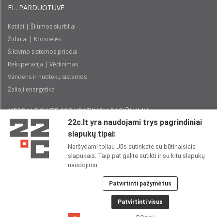
EL. PARDUOTUVĖ
Katilai | Šilumos siurbliai
Židiniai | Krosnelės
Šildymo sistemos priedai
Rekuperacija | Vėdinimas
Vandens ir nuotekų sistemos
Žalioji energetika
NEPRALEISKITE 22С YPATINGŲ PASIŪLYMŲ:
22c.lt yra naudojami trys pagrindiniai
slapukų tipai:
Prenumeruoti
Naršydami toliau Jūs sutinkate su būtinaisiais
slapukais. Taip pat galite sutikti ir su kitų slapukų
Perskaičiau ir sutinku su 22C
Privatumo politika
naudojimu.
Patvirtinti pažymėtus
22C SOCIALINIUOSE TINKLUOSE:
Patvirtinti visus