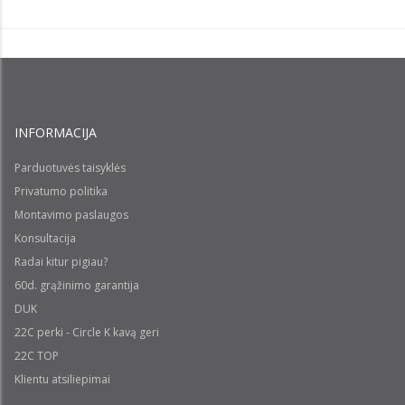
INFORMACIJA
Parduotuvės taisyklės
Privatumo politika
Montavimo paslaugos
Konsultacija
Radai kitur pigiau?
60d. grąžinimo garantija
DUK
22C perki - Circle K kavą geri
22C TOP
Klientu atsiliepimai