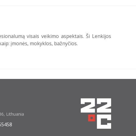
sionalumą visais veikimo aspektais. Ši Lenkijos
 kaip: įmonės, mokyklos, bažnyčios.
6, Lithuania
55458