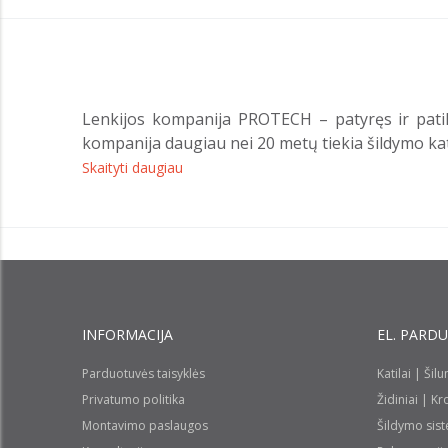
Lenkijos kompanija PROTECH – patyręs ir patiki
kompanija daugiau nei 20 metų tiekia šildymo kat
Skaityti daugiau
INFORMACIJA
EL. PARD
Parduotuvės taisyklės
Katilai | Šil
Privatumo politika
Židiniai | K
Montavimo paslaugos
Šildymo sis