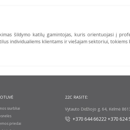
mas šildymo katilų gamintojas, kuris orientuojasi į profe
ilus individualiems klientams ir viešajam sektoriui, tokiems
UOTUVĖ
22C RASITE:
umos siurbliai
Vytauto Didžiojo g. 64, Kelmė 8613
rosnelės
+370 644 66222 +370 624 
temos priedai