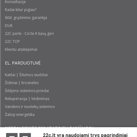
Konsultacija
Radai kitur pigiau?
60d. grąžinimo garantija
DUK
22C perki - Circle K kavą geri
22C TOP
Klientu atsiliepimai
EL. PARDUOTUVĖ
Katilai | Šilumos siurbliai
Židiniai | Krosnelės
Šildymo sistemos priedai
Rekuperacija | Vėdinimas
Vandens ir nuotekų sistemos
Žalioji energetika
NEPRALEISKITE 22С YPATINGŲ PASIŪLYMŲ:
22c.lt yra naudojami trys pagrindiniai