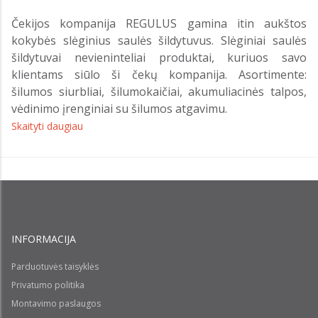
Čekijos kompanija REGULUS gamina itin aukštos
kokybės slėginius saulės šildytuvus. Slėginiai saulės
šildytuvai nevieninteliai produktai, kuriuos savo
klientams siūlo ši čekų kompanija. Asortimente:
šilumos siurbliai, šilumokaičiai, akumuliacinės talpos,
vėdinimo įrenginiai su šilumos atgavimu.
Skaityti daugiau
INFORMACIJA
Parduotuvės taisyklės
Privatumo politika
Montavimo paslaugos