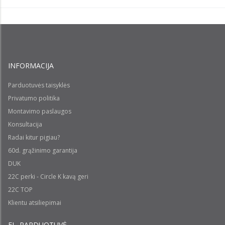
INFORMACIJA
Parduotuvės taisyklės
Privatumo politika
Montavimo paslaugos
Konsultacija
Radai kitur pigiau?
60d. grąžinimo garantija
DUK
22C perki - Circle K kavą geri
22C TOP
Klientu atsiliepimai
EL. PARDUOTUVĖ