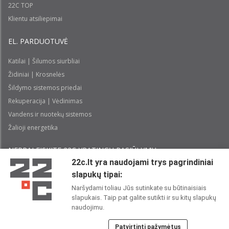
22C TOP
Klientu atsiliepimai
EL. PARDUOTUVĖ
Katilai | Šilumos siurbliai
Židiniai | Krosnelės
Šildymo sistemos priedai
Rekuperacija | Vėdinimas
Vandens ir nuotekų sistemos
Žalioji energetika
NEPRALEISKITE 22С YPATINGŲ PASIŪLYMŲ:
22c.lt yra naudojami trys pagrindiniai
slapukų tipai:
Prenumeruoti
Naršydami toliau Jūs sutinkate su būtinaisiais
slapukais. Taip pat galite sutikti ir su kitų slapukų
Perskaičiau ir sutinku su 22C
Privatumo politika
naudojimu.
Patvirtinti pažymėtus