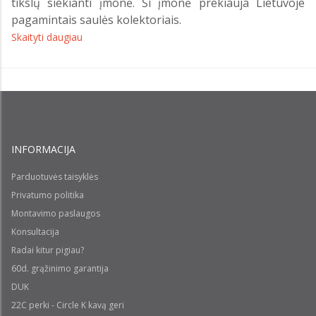
tikslų siekianti įmonė. Ši įmonė prekiauja Lietuvoje
pagamintais saulės kolektoriais.
Skaityti daugiau
INFORMACIJA
Parduotuvės taisyklės
Privatumo politika
Montavimo paslaugos
Konsultacija
Radai kitur pigiau?
60d. grąžinimo garantija
DUK
22C perki - Circle K kavą geri