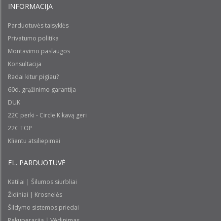
INFORMACIJA
Parduotuvės taisyklės
Privatumo politika
Montavimo paslaugos
Konsultacija
Radai kitur pigiau?
60d. grąžinimo garantija
DUK
22C perki - Circle K kavą geri
22C TOP
Klientu atsiliepimai
EL. PARDUOTUVĖ
Katilai | Šilumos siurbliai
Židiniai | Krosnelės
Šildymo sistemos priedai
Rekuperacija | Vėdinimas