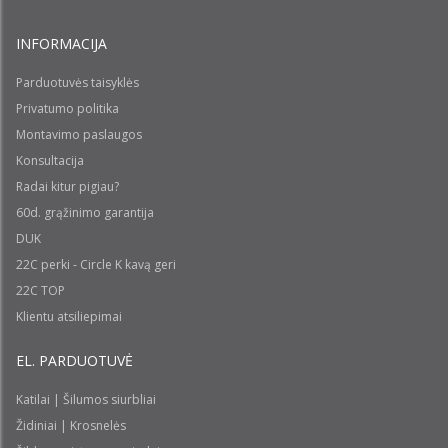
INFORMACIJA
Parduotuvės taisyklės
Privatumo politika
Montavimo paslaugos
Konsultacija
Radai kitur pigiau?
60d. grąžinimo garantija
DUK
22C perki - Circle K kavą geri
22C TOP
Klientu atsiliepimai
EL. PARDUOTUVĖ
Katilai | Šilumos siurbliai
Židiniai | Krosnelės