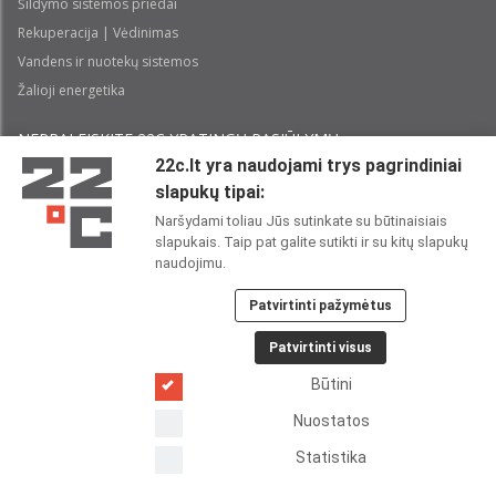
Šildymo sistemos priedai
Rekuperacija | Vėdinimas
Vandens ir nuotekų sistemos
Žalioji energetika
NEPRALEISKITE 22С YPATINGŲ PASIŪLYMŲ:
22c.lt yra naudojami trys pagrindiniai
slapukų tipai:
Prenumeruoti
Naršydami toliau Jūs sutinkate su būtinaisiais
slapukais. Taip pat galite sutikti ir su kitų slapukų
Perskaičiau ir sutinku su 22C
Privatumo politika
naudojimu.
Patvirtinti pažymėtus
22C SOCIALINIUOSE TINKLUOSE:
Patvirtinti visus
Būtini
Nuostatos
Statistika
Copyright 2026