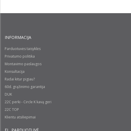
INFORMACIJA
Parduotuvės taisyklės
Privatumo politika
Montavimo paslaugos
Konsultacija
Radai kitur pigiau?
60d. grąžinimo garantija
DUK
22C perki - Circle K kavą geri
22C TOP
Klientu atsiliepimai
EL. PARDUOTUVĖ