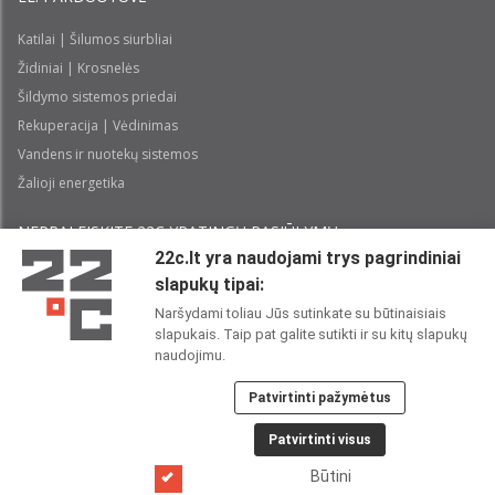
Katilai | Šilumos siurbliai
Židiniai | Krosnelės
Šildymo sistemos priedai
Rekuperacija | Vėdinimas
Vandens ir nuotekų sistemos
Žalioji energetika
NEPRALEISKITE 22С YPATINGŲ PASIŪLYMŲ:
22c.lt yra naudojami trys pagrindiniai
slapukų tipai:
Prenumeruoti
Naršydami toliau Jūs sutinkate su būtinaisiais
slapukais. Taip pat galite sutikti ir su kitų slapukų
Perskaičiau ir sutinku su 22C
Privatumo politika
naudojimu.
Patvirtinti pažymėtus
22C SOCIALINIUOSE TINKLUOSE:
Patvirtinti visus
Būtini