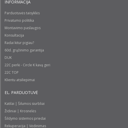
INFORMACIJA
Parduotuvės taisyklės
Privatumo politika
Montavimo paslaugos
Konsultacija
Radai kitur pigiau?
60d. grąžinimo garantija
DUK
22C perki - Circle K kavą geri
22C TOP
Klientu atsiliepimai
EL. PARDUOTUVĖ
Katilai | Šilumos siurbliai
Židiniai | Krosnelės
Šildymo sistemos priedai
Rekuperacija | Vėdinimas