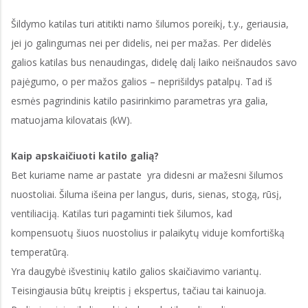
Šildymo katilas turi atitikti namo šilumos poreikį, t.y., geriausia,
jei jo galingumas nei per didelis, nei per mažas. Per didelės
galios katilas bus nenaudingas, didelę dalį laiko neišnaudos savo
pajėgumo, o per mažos galios – neprišildys patalpų. Tad iš
esmės pagrindinis katilo pasirinkimo parametras yra galia,
matuojama kilovatais (kW).
Kaip apskaičiuoti katilo galią?
Bet kuriame name ar pastate yra didesni ar mažesni šilumos
nuostoliai. Šiluma išeina per langus, duris, sienas, stogą, rūsį,
ventiliaciją. Katilas turi pagaminti tiek šilumos, kad
kompensuotų šiuos nuostolius ir palaikytų viduje komfortišką
temperatūrą.
Yra daugybė išvestinių katilo galios skaičiavimo variantų.
Teisingiausia būtų kreiptis į ekspertus, tačiau tai kainuoja.