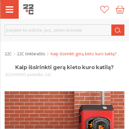
22C
22C tinklaraštis
Kaip išsirinkti gerą kieto kuro katilą?
Kaip išsirinkti gerą kieto kuro katilą?
2023/09/05 paskelbė 22C