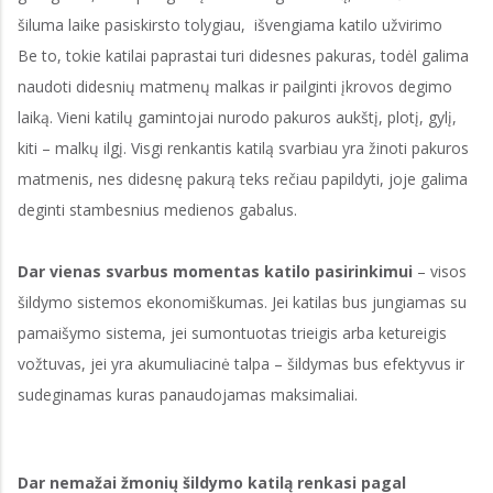
šiluma laike pasiskirsto tolygiau, išvengiama katilo užvirimo
Be to, tokie katilai paprastai turi didesnes pakuras, todėl galima
naudoti didesnių matmenų malkas ir pailginti įkrovos degimo
laiką. Vieni katilų gamintojai nurodo pakuros aukštį, plotį, gylį,
kiti – malkų ilgį. Visgi renkantis katilą svarbiau yra žinoti pakuros
matmenis, nes didesnę pakurą teks rečiau papildyti, joje galima
deginti stambesnius medienos gabalus.
Dar vienas svarbus momentas katilo pasirinkimui
– visos
šildymo sistemos ekonomiškumas. Jei katilas bus jungiamas su
pamaišymo sistema, jei sumontuotas trieigis arba ketureigis
vožtuvas, jei yra akumuliacinė talpa – šildymas bus efektyvus ir
sudeginamas kuras panaudojamas maksimaliai.
Dar nemažai žmonių šildymo katilą renkasi pagal