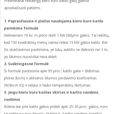
Preliminariai reikalingą kieto kuro katilo galią galima
apsiskaičiuoti patiems.
1. Paprasčiausia ir plačiai naudojama kieto kuro katilo
parinkimo formulė
Kiekvienam 10 kv. m ploto skirti 1 kW šildymo galios. Tai reikštų,
kad 150 kvadratinių metrų namui reikia 15 kW galios katilo. Bet
šis skaičiavimas pasiteisina, jei lubų aukštis ne didesnis nei 3 m,
jei šilumos nuostoliai nėra dideli.
2. Sudėtingesnė formulė
Ši formulė pasiteisina apie 95 proc.: katilo galia = šildomas
plotas (kv.m) x atitvaros šilumos perdavimo koeficientas
(W/(kv.m K)) x vidaus ir lauko temperatūrų skirtumas.
3. Jeigu kieto kuro katilas skirtas ir karšto vandens
ruošimui
Būtina dar prie katilo galios pridėti apie 25-30 proc. galios, nors
tai priklauso nuo žmonių skaičiaus, karšto vandens poreikio.