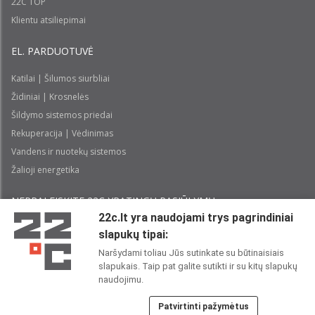
22C TOP
Klientu atsiliepimai
EL. PARDUOTUVĖ
Katilai | Šilumos siurbliai
Židiniai | Krosnelės
Šildymo sistemos priedai
Rekuperacija | Vėdinimas
Vandens ir nuotekų sistemos
Žalioji energetika
NEPRALEISKITE 22С YPATINGŲ PASIŪLYMŲ:
22c.lt yra naudojami trys pagrindiniai
slapukų tipai:
Prenumeruoti
Naršydami toliau Jūs sutinkate su būtinaisiais
slapukais. Taip pat galite sutikti ir su kitų slapukų
Perskaičiau ir sutinku su 22C
Privatumo politika
naudojimu.
Patvirtinti pažymėtus
22C SOCIALINIUOSE TINKLUOSE: