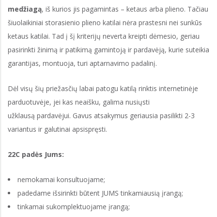
medžiagą
, iš kurios jis pagamintas – ketaus arba plieno. Tačiau
šiuolaikiniai storasienio plieno katilai nėra prastesni nei sunkūs
ketaus katilai. Tad į šį kriterijų neverta kreipti dėmesio, geriau
pasirinkti žinimą ir patikimą gamintoją ir pardavėją, kurie suteikia
garantijas, montuoja, turi aptarnavimo padalinį.
Dėl visų šių priežasčių labai patogu katilą rinktis internetinėje
parduotuvėje, jei kas neaišku, galima nusiųsti
užklausą pardavėjui. Gavus atsakymus geriausia pasilikti 2-3
variantus ir galutinai apsispręsti.
22C padės Jums:
nemokamai konsultuojame;
padedame išsirinkti būtent JUMS tinkamiausią įrangą;
tinkamai sukomplektuojame įrangą;