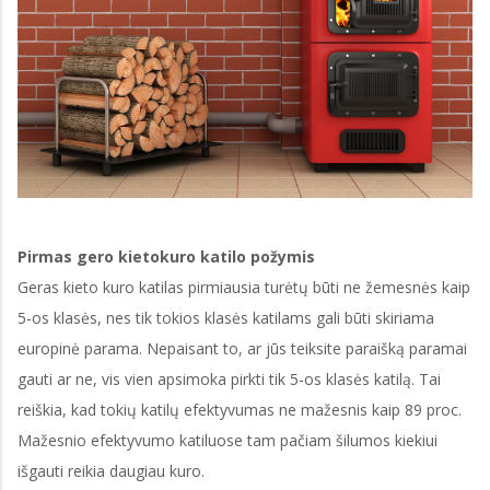
Pirmas gero kietokuro katilo požymis
Geras kieto kuro katilas pirmiausia turėtų būti ne žemesnės kaip
5-os klasės, nes tik tokios klasės katilams gali būti skiriama
europinė parama. Nepaisant to, ar jūs teiksite paraišką paramai
gauti ar ne, vis vien apsimoka pirkti tik 5-os klasės katilą. Tai
reiškia, kad tokių katilų efektyvumas ne mažesnis kaip 89 proc.
Mažesnio efektyvumo katiluose tam pačiam šilumos kiekiui
išgauti reikia daugiau kuro.