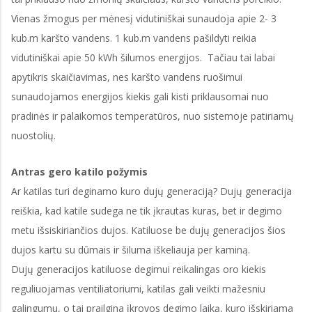
Vienas žmogus per mėnesį vidutiniškai sunaudoja apie 2- 3
kub.m karšto vandens. 1 kub.m vandens pašildyti reikia
vidutiniškai apie 50 kWh šilumos energijos. Tačiau tai labai
apytikris skaičiavimas, nes karšto vandens ruošimui
sunaudojamos energijos kiekis gali kisti priklausomai nuo
pradinės ir palaikomos temperatūros, nuo sistemoje patiriamų
nuostolių.
Antras gero katilo požymis
Ar katilas turi deginamo kuro dujų generaciją? Dujų generacija
reiškia, kad katile sudega ne tik įkrautas kuras, bet ir degimo
metu išsiskiriančios dujos. Katiluose be dujų generacijos šios
dujos kartu su dūmais ir šiluma iškeliauja per kaminą.
Dujų generacijos katiluose degimui reikalingas oro kiekis
reguliuojamas ventiliatoriumi, katilas gali veikti mažesniu
galingumu, o tai prailgina įkrovos degimo laiką, kuro išskiriama