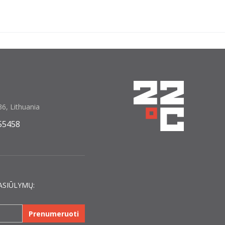
6, Lithuania
55458
ASIŪLYMŲ:
Prenumeruoti