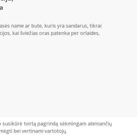
ja
asės name ar bute, kuris yra sandarus, tikrai
ijos, kai šviežias oras patenka per orlaides,
aip susikūrė tvirtą pagrindą sėkmingam ateinančių
mėgti bei vertinami vartotojų.