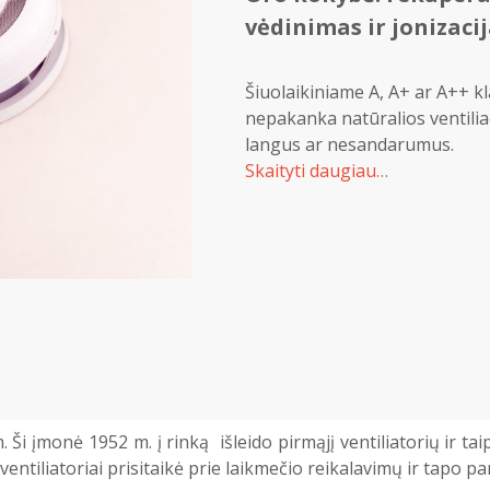
vėdinimas ir jonizaci
Šiuolaikiniame A, A+ ar A++ kl
nepakanka natūralios ventiliac
langus ar nesandarumus.
Skaityti daugiau…
i įmonė 1952 m. į rinką išleido pirmąjį ventiliatorių ir t
iliatoriai prisitaikė prie laikmečio reikalavimų ir tapo pa