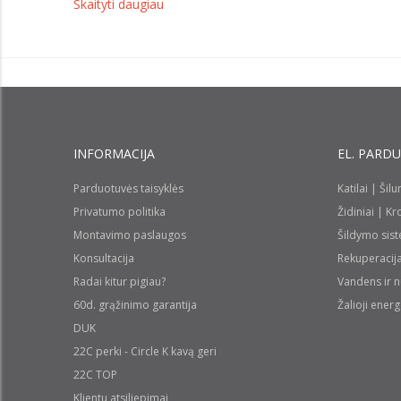
Skaityti daugiau
INFORMACIJA
EL. PARD
Parduotuvės taisyklės
Katilai | Šil
Privatumo politika
Židiniai | K
Montavimo paslaugos
Šildymo sis
Konsultacija
Rekuperacij
Radai kitur pigiau?
Vandens ir 
60d. grąžinimo garantija
Žalioji energ
DUK
22C perki - Circle K kavą geri
22C TOP
Klientu atsiliepimai