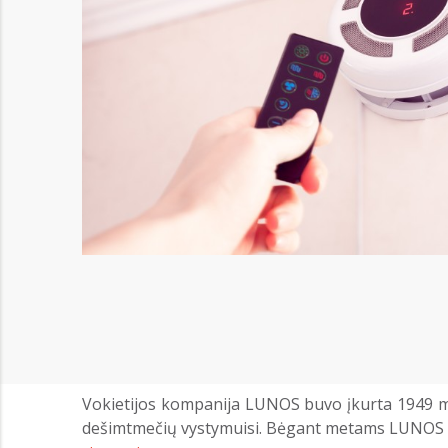
Vokietijos kompanija LUNOS buvo įkurta 1949 m. Š
dešimtmečių vystymuisi. Bėgant metams LUNOS vent