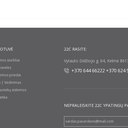
UOTUVĖ
22C RASITE:
umos siurbliai
Vytauto Didžiojo g. 64, Kelmė 8613
rosnelės
+370 644 66222 +370 624 
temos priedai
a | Vėdinimas
nuotekų sistemos
etika
NEPRALEISKITE 22С YPATINGŲ P