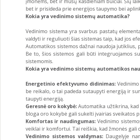
įmonėms, bet ir mūsų kasdieniam buičiai. Šių la
bet ir prisideda prie energijos taupymo bei apli
Kokia yra vedinimo sistemų automatika?
Vedinimo sistema yra svarbus pastatų elementas,
valdyti ir reguliuoti šias sistemas taip, kad jos e
Automatikos sistemos dažnai naudoja jutiklius, 
Be to, šios sistemos gali būti integruojamos s
sistemomis.
Kokia yra vedinimo sistemų automatikos na
Energetinio efektyvumo didinimas:
Vedinimo s
be reikalo, o tai padeda sutaupyti energiją ir s
taupyti energiją.
Geresnė oro kokybė:
Automatika užtikrina, kad o
bloga oro kokybė gali sukelti įvairias sveikatos 
Komfortas ir naudingumas:
Vedinimo sistemos
veiklai ir komfortui. Tai reiškia, kad žmonės gali 
Vedinimo sistemos valdymas:
Daugelyje namų