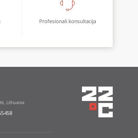
s
Profesionali konsultacija
6, Lithuania
55458