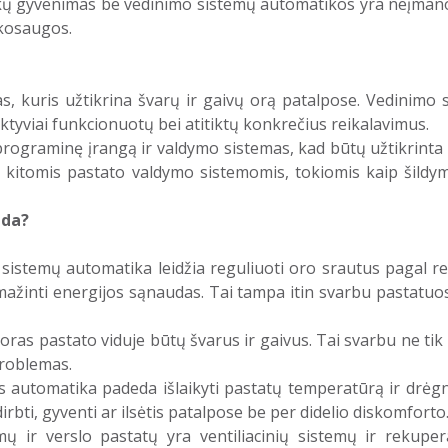
ikų gyvenimas be vedinimo sistemų automatikos yra neįmano
nkosaugos.
 kuris užtikrina švarų ir gaivų orą patalpose. Vedinimo s
fektyviai funkcionuotų bei atitiktų konkrečius reikalavimus.
programinę įrangą ir valdymo sistemas, kad būtų užtikrint
u kitomis pastato valdymo sistemomis, tokiomis kaip šildy
uda?
istemų automatika leidžia reguliuoti oro srautus pagal real
umažinti energijos sąnaudas. Tai tampa itin svarbu pastatuos
ras pastato viduje būtų švarus ir gaivus. Tai svarbu ne tik 
problemas.
 automatika padeda išlaikyti pastatų temperatūrą ir drėgn
dirbti, gyventi ar ilsėtis patalpose be per didelio diskomforto
 ir verslo pastatų yra ventiliacinių sistemų ir rekuper