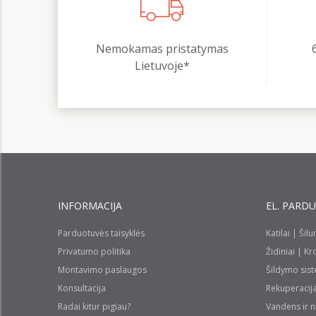
Nemokamas pristatymas
Lietuvoje*
INFORMACIJA
EL. PARD
Parduotuvės taisyklės
Katilai | Šil
Privatumo politika
Židiniai | K
Montavimo paslaugos
Šildymo sis
Konsultacija
Rekuperacij
Radai kitur pigiau?
Vandens ir 