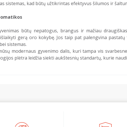
šias sistemas, kad būtų užtikrintas efektyvus šilumos ir šal
tomatikos
yvenimas būtų nepatogus, brangus ir mažiau draugiškas a
išlaikyti gerą oro kokybę. Jos taip pat palengvina pastatų
 bei sistemas.
sų modernaus gyvenimo dalis, kuri tampa vis svarbesne sie
jos plėtra leidžia siekti aukštesnių standartų, kurie naudin