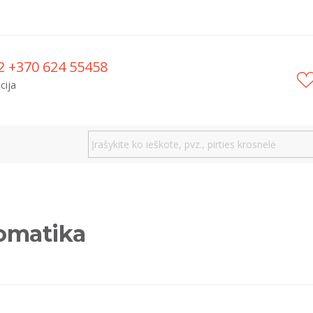
2 +370 624 55458
cija
omatika