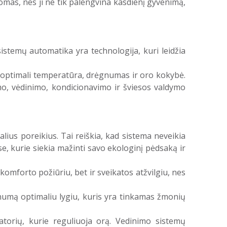
mas, nes ji ne tik palengvina kasdienį gyvenimą,
istemų automatika yra technologija, kuri leidžia
a optimali temperatūra, drėgnumas ir oro kokybė.
mo, vėdinimo, kondicionavimo ir šviesos valdymo
ius poreikius. Tai reiškia, kad sistema neveikia
e, kurie siekia mažinti savo ekologinį pėdsaką ir
komforto požiūriu, bet ir sveikatos atžvilgiu, nes
umą optimaliu lygiu, kuris yra tinkamas žmonių
.
atorių, kurie reguliuoja orą. Vedinimo sistemų