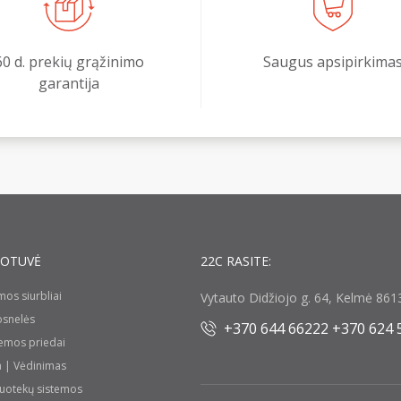
60 d. prekių grąžinimo
Saugus apsipirkima
garantija
UOTUVĖ
22C RASITE:
umos siurbliai
Vytauto Didžiojo g. 64, Kelmė 8613
rosnelės
+370 644 66222 +370 624 
temos priedai
a | Vėdinimas
nuotekų sistemos