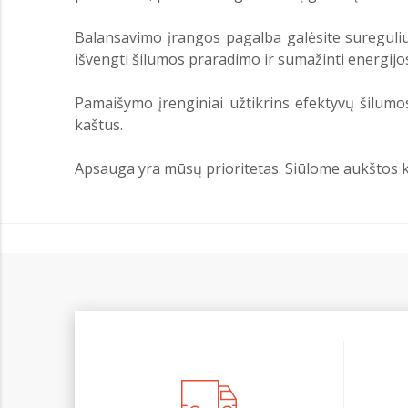
Balansavimo įrangos pagalba galėsite sureguliuo
išvengti šilumos praradimo ir sumažinti energij
Pamaišymo įrenginiai užtikrins efektyvų šilumos 
kaštus.
Apsauga yra mūsų prioritetas. Siūlome aukštos k