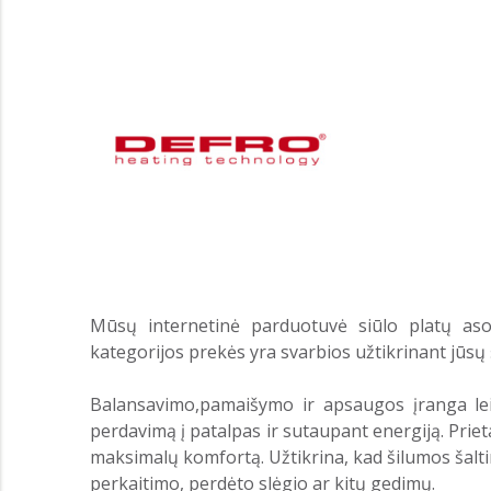
Mūsų internetinė parduotuvė siūlo platų aso
kategorijos prekės yra svarbios užtikrinant jū
Balansavimo,pamaišymo ir apsaugos įranga lei
perdavimą į patalpas ir sutaupant energiją. Priet
maksimalų komfortą. Užtikrina, kad šilumos šalti
perkaitimo, perdėto slėgio ar kitų gedimų.