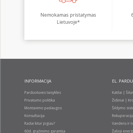
Nemokamas pristatymas
Lietuvoje*
INFORMACIJA
EL. PARD
Parduotuvės taisyklės
Katilai | Šil
Privatumo politika
Židiniai | K
Montavimo paslaugos
Šildymo sis
Konsultacija
Rekuperacij
Radai kitur pigiau?
Vandens ir 
60d. grąžinimo garantija
Žalioji energ