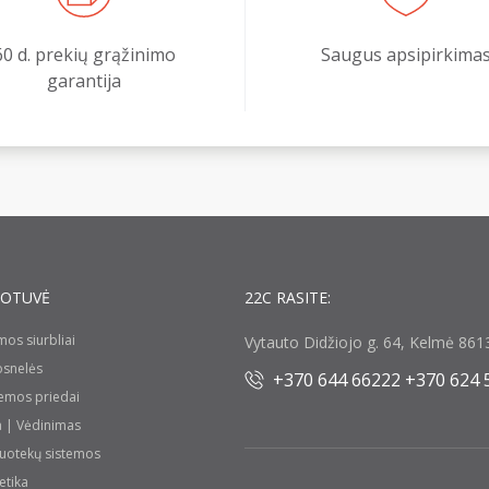
60 d. prekių grąžinimo
Saugus apsipirkima
garantija
UOTUVĖ
22C RASITE:
umos siurbliai
Vytauto Didžiojo g. 64, Kelmė 8613
rosnelės
+370 644 66222 +370 624 
temos priedai
a | Vėdinimas
nuotekų sistemos
etika