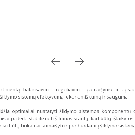
rtimentą balansavimo, reguliavimo, pamaišymo ir apsau
sų šildymo sistemų efektyvumą, ekonomiškumą ir saugumą.
džia optimaliai nustatyti šildymo sistemos komponentų 
aisai padeda stabilizuoti šilumos srautą, kad būtų išlaikyt
niai būtų tinkamai sumaišyti ir perduodami į šildymo siste