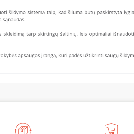
ti šildymo sistemą taip, kad šiluma būtų paskirstyta lygiag
os sąnaudas.
skleidimą tarp skirtingų šaltinių, leis optimaliai išnaudot
okybės apsaugos įrangą, kuri padės užtikrinti saugų šildymo