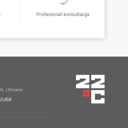
s
Profesionali konsultacija
6, Lithuania
55458