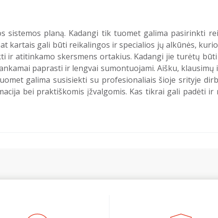
mos sistemos planą. Kadangi tik tuomet galima pasirinkti 
at kartais gali būti reikalingos ir specialios jų alkūnės, kur
ti ir atitinkamo skersmens ortakius. Kadangi jie turėtų bū
kankamai paprasti ir lengvai sumontuojami. Aišku, klausimų iš
omet galima susisiekti su profesionaliais šioje srityje dirba
acija bei praktiškomis įžvalgomis. Kas tikrai gali padėti ir