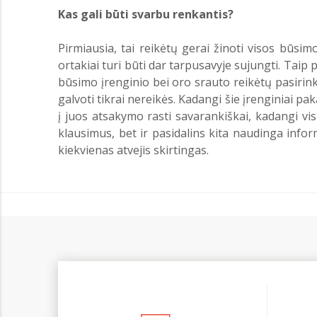
Kas gali būti svarbu renkantis?
Pirmiausia, tai reikėtų gerai žinoti visos būsi
ortakiai turi būti dar tarpusavyje sujungti. Taip p
būsimo įrenginio bei oro srauto reikėtų pasirink
galvoti tikrai nereikės. Kadangi šie įrenginiai pa
į juos atsakymo rasti savarankiškai, kadangi visu
klausimus, bet ir pasidalins kita naudinga inform
kiekvienas atvejis skirtingas.