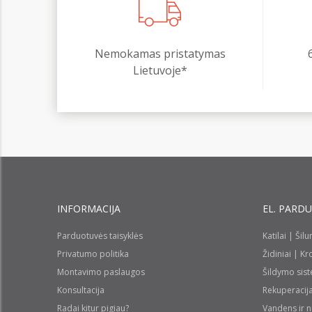
Nemokamas pristatymas
Lietuvoje*
INFORMACIJA
EL. PARD
Parduotuvės taisyklės
Katilai | Šil
Privatumo politika
Židiniai | K
Montavimo paslaugos
Šildymo sis
Konsultacija
Rekuperacij
Radai kitur pigiau?
Vandens ir 