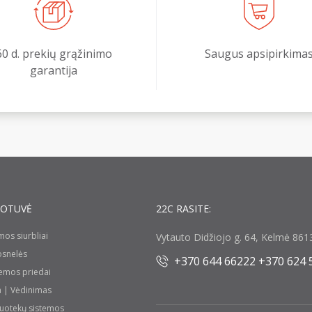
60 d. prekių grąžinimo
Saugus apsipirkima
garantija
UOTUVĖ
22C RASITE:
umos siurbliai
Vytauto Didžiojo g. 64, Kelmė 8613
rosnelės
+370 644 66222 +370 624 
temos priedai
a | Vėdinimas
nuotekų sistemos