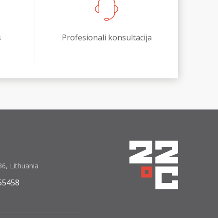
s
Profesionali konsultacija
6, Lithuania
55458