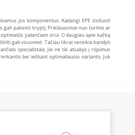
reikiamus jos komponentus. Kadangi EPE izoliuoti
ios gali pakeisti kryptį. Priklausomai nuo turimo ar
ti optimalūs judančiam orui. O daugiau apie kažką
kilti gali visuomet. Tačiau tikrai nereikia bandyti
nčiais specialistais. Jie ne tik atsakys į rūpimus
 renkantis bei ieškant optimaliausio varianto. Juk