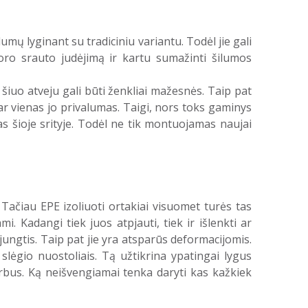
umų lyginant su tradiciniu variantu. Todėl jie gali
 oro srauto judėjimą ir kartu sumažinti šilumos
šiuo atveju gali būti ženkliai mažesnės. Taip pat
ar vienas jo privalumas. Taigi, nors toks gaminys
s šioje srityje. Todėl ne tik montuojamas naujai
 Tačiau EPE izoliuoti ortakiai visuomet turės tas
i. Kadangi tiek juos atpjauti, tiek ir išlenkti ar
ungtis. Taip pat jie yra atsparūs deformacijomis.
 slėgio nuostoliais. Tą užtikrina ypatingai lygus
darbus. Ką neišvengiamai tenka daryti kas kažkiek