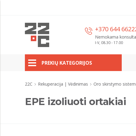
+370 644 6622
Nemokama konsulta
I-V, 08.30 - 17.00
PREKIŲ KATEGORIJOS
22C
Rekuperacija | Vėdinimas
Oro skirstymo siste
EPE izoliuoti ortakiai