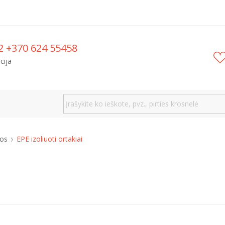
2 +370 624 55458
cija
mos
EPE izoliuoti ortakiai