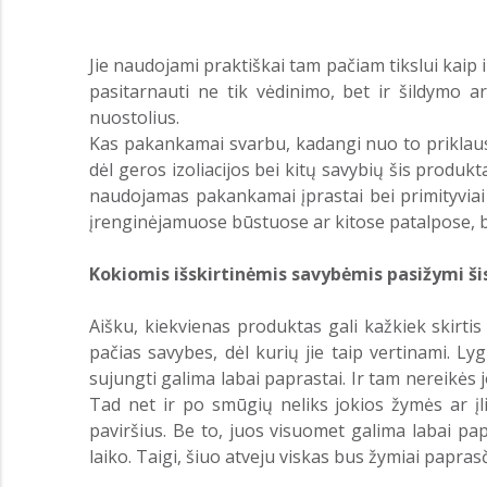
Jie naudojami praktiškai tam pačiam tikslui kaip i
pasitarnauti ne tik vėdinimo, bet ir šildymo a
nuostolius.
Kas pakankamai svarbu, kadangi nuo to priklauso 
dėl geros izoliacijos bei kitų savybių šis produ
naudojamas pakankamai įprastai bei primityviai 
įrenginėjamuose būstuose ar kitose patalpose, b
Kokiomis išskirtinėmis savybėmis pasižymi š
Aišku, kiekvienas produktas gali kažkiek skirtis
pačias savybes, dėl kurių jie taip vertinami. Lyg
sujungti galima labai paprastai. Ir tam nereikės
Tad net ir po smūgių neliks jokios žymės ar įlin
paviršius. Be to, juos visuomet galima labai pap
laiko. Taigi, šiuo atveju viskas bus žymiai papras