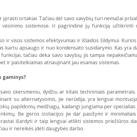
r įprasti ortakiai. Tačiau dėl savo savybių turi nemažai prival
r vėsinimo sistemose. Ir pagrindinė jų funkciją užtikrinti
ir visos sistemos efektyvumas ir išlaidos šildymui. Kurios 
ktas kartu apsaugo ir nuo kondensato susidarymo. Kas yra d
funkcijai, tačiau dėka savo savybių jis tampa nepakeičiama
et ir pasitelkiamas atnaujinant jau esamas sistemas.
is gaminys?
 savo skersmeniu, dydžiu ar kitais techniniais parametrais.
inant su alternatyvomis, jie nerūdija, yra lengvai montuojam
 jokių papildomų medžiagų, kadangi jungiama per specialias j
kimų. Be geros izoliacijos jie dar pasižymi ir minimaliais
rastai išardyti ir taip lengvai atlikti sistemos priežiūros 
čiau ir nereikės įdėti daugybės darbo.