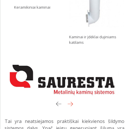
Keramikiniai kaminai
Kaminai ir įdėklai dujiniams
katilams
Tai yra neatsiejamos praktiškai kiekvienos šildymo
sistemos dalys. Ypač jeigu generuojant šilumą yra