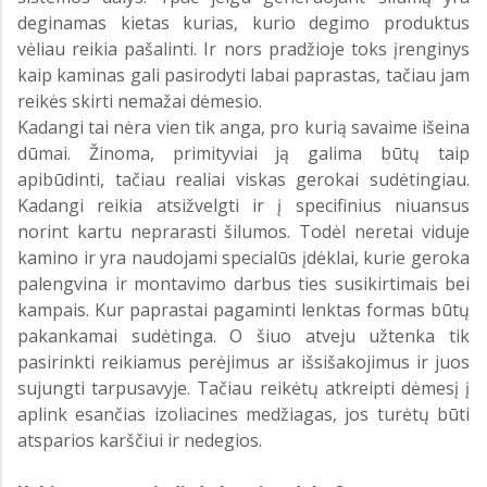
deginamas kietas kurias, kurio degimo produktus
vėliau reikia pašalinti. Ir nors pradžioje toks įrenginys
kaip kaminas gali pasirodyti labai paprastas, tačiau jam
reikės skirti nemažai dėmesio.
Kadangi tai nėra vien tik anga, pro kurią savaime išeina
dūmai. Žinoma, primityviai ją galima būtų taip
apibūdinti, tačiau realiai viskas gerokai sudėtingiau.
Kadangi reikia atsižvelgti ir į specifinius niuansus
norint kartu neprarasti šilumos. Todėl neretai viduje
kamino ir yra naudojami specialūs įdėklai, kurie geroka
palengvina ir montavimo darbus ties susikirtimais bei
kampais. Kur paprastai pagaminti lenktas formas būtų
pakankamai sudėtinga. O šiuo atveju užtenka tik
pasirinkti reikiamus perėjimus ar išsišakojimus ir juos
sujungti tarpusavyje. Tačiau reikėtų atkreipti dėmesį į
aplink esančias izoliacines medžiagas, jos turėtų būti
atsparios karščiui ir nedegios.