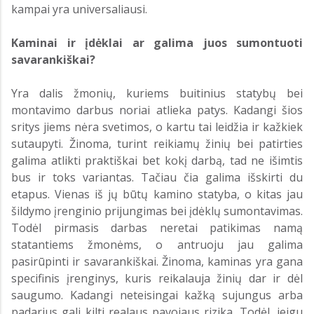
kampai yra universaliausi.
Kaminai ir įdėklai ar galima juos sumontuoti
savarankiškai?
Yra dalis žmonių, kuriems buitinius statybų bei
montavimo darbus noriai atlieka patys. Kadangi šios
sritys jiems nėra svetimos, o kartu tai leidžia ir kažkiek
sutaupyti. Žinoma, turint reikiamų žinių bei patirties
galima atlikti praktiškai bet kokį darbą, tad ne išimtis
bus ir toks variantas. Tačiau čia galima išskirti du
etapus. Vienas iš jų būtų kamino statyba, o kitas jau
šildymo įrenginio prijungimas bei įdėklų sumontavimas.
Todėl pirmasis darbas neretai patikimas namą
statantiems žmonėms, o antruoju jau galima
pasirūpinti ir savarankiškai. Žinoma, kaminas yra gana
specifinis įrenginys, kuris reikalauja žinių dar ir dėl
saugumo. Kadangi neteisingai kažką sujungus arba
padarius gali kilti realaus pavojaus rizika. Todėl, jeigu