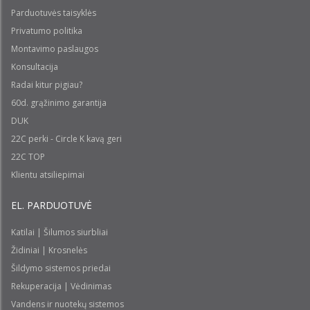
Parduotuvės taisyklės
Privatumo politika
Montavimo paslaugos
Konsultacija
Radai kitur pigiau?
60d. grąžinimo garantija
DUK
22C perki - Circle K kavą geri
22C TOP
Klientu atsiliepimai
EL. PARDUOTUVĖ
Katilai | Šilumos siurbliai
Židiniai | Krosnelės
Šildymo sistemos priedai
Rekuperacija | Vėdinimas
Vandens ir nuotekų sistemos