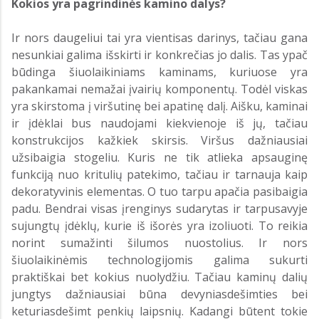
Kokios yra pagrindinės kamino dalys?
Ir nors daugeliui tai yra vientisas darinys, tačiau gana
nesunkiai galima išskirti ir konkrečias jo dalis. Tas ypač
būdinga šiuolaikiniams kaminams, kuriuose yra
pakankamai nemažai įvairių komponentų. Todėl viskas
yra skirstoma į viršutinę bei apatinę dalį. Aišku, kaminai
ir įdėklai bus naudojami kiekvienoje iš jų, tačiau
konstrukcijos kažkiek skirsis. Viršus dažniausiai
užsibaigia stogeliu. Kuris ne tik atlieka apsauginę
funkciją nuo kritulių patekimo, tačiau ir tarnauja kaip
dekoratyvinis elementas. O tuo tarpu apačia pasibaigia
padu. Bendrai visas įrenginys sudarytas ir tarpusavyje
sujungtų įdėklų, kurie iš išorės yra izoliuoti. To reikia
norint sumažinti šilumos nuostolius. Ir nors
šiuolaikinėmis technologijomis galima sukurti
praktiškai bet kokius nuolydžiu. Tačiau kaminų dalių
jungtys dažniausiai būna devyniasdešimties bei
keturiasdešimt penkių laipsnių. Kadangi būtent tokie