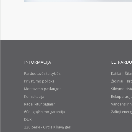
INFORMACIJA
EL. PARD
Parduotuvės taisyklės
Katilai | Šil
Privatumo politika
Židiniai | K
Montavimo paslaugos
Šildymo sis
Konsultacija
Rekuperacij
Radai kitur pigiau?
Vandens ir 
60d. grąžinimo garantija
Žalioji energ
DUK
22C perki - Circle K kavą geri