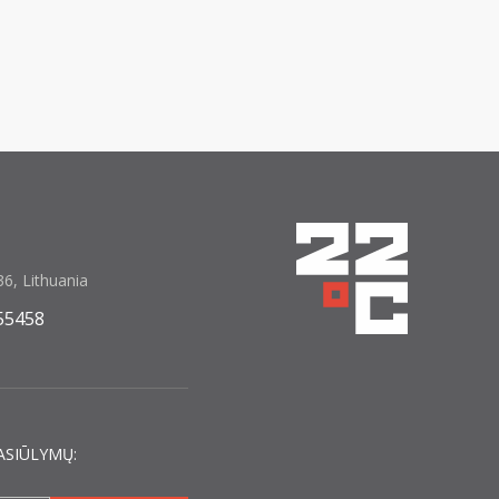
6, Lithuania
55458
ASIŪLYMŲ: