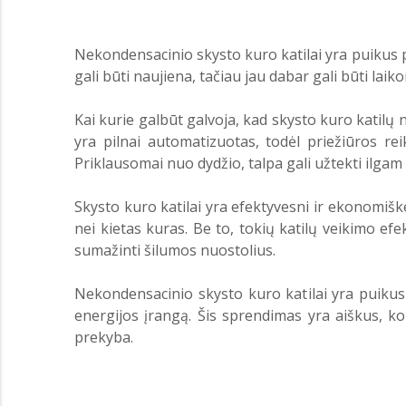
Nekondensacinio skysto kuro katilai yra puikus p
gali būti naujiena, tačiau jau dabar gali būti la
Kai kurie galbūt galvoja, kad skysto kuro katilų 
yra pilnai automatizuotas, todėl priežiūros reik
Priklausomai nuo dydžio, talpa gali užtekti ilgam 
Skysto kuro katilai yra efektyvesni ir ekonomiške
nei kietas kuras. Be to, tokių katilų veikimo efe
sumažinti šilumos nuostolius.
Nekondensacinio skysto kuro katilai yra puikus p
energijos įrangą. Šis sprendimas yra aiškus, ko
prekyba.