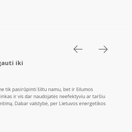
auti iki
 tik pasirūpinti šiltu namu, bet ir šilumos
ninkas ir vis dar naudojatės neefektyviu ar taršiu
keitimą. Dabar valstybė, per Lietuvos energetikos