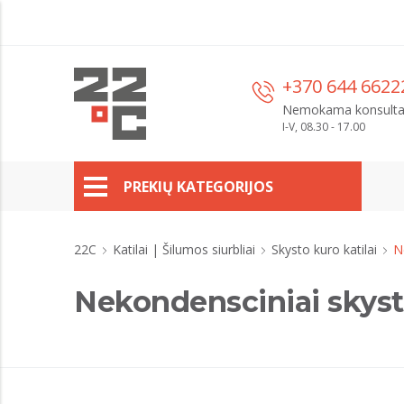
+370 644 6622
Nemokama konsulta
I-V, 08.30 - 17.00
PREKIŲ KATEGORIJOS
22C
Katilai | Šilumos siurbliai
Skysto kuro katilai
N
Nekondensciniai skysto