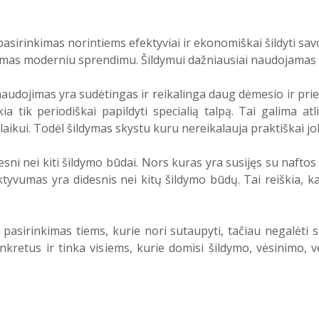
asirinkimas norintiems efektyviai ir ekonomiškai šildyti sav
ikomas moderniu sprendimu. Šildymui dažniausiai naudojamas dy
naudojimas yra sudėtingas ir reikalinga daug dėmesio ir prieži
ia tik periodiškai papildyti specialią talpą. Tai galima at
laikui. Todėl šildymas skystu kuru nereikalauja praktiškai jok
sni nei kiti šildymo būdai. Nors kuras yra susijęs su nafto
ktyvumas yra didesnis nei kitų šildymo būdų. Tai reiškia, k
asirinkimas tiems, kurie nori sutaupyti, tačiau negalėti s
nkretus ir tinka visiems, kurie domisi šildymo, vėsinimo, 