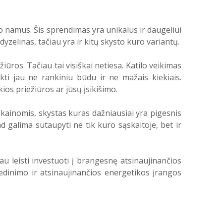
o namus. Šis sprendimas yra unikalus ir daugeliui
zelinas, tačiau yra ir kitų skysto kuro variantų.
ūros. Tačiau tai visiškai netiesa. Katilo veikimas
likti jau ne rankiniu būdu ir ne mažais kiekiais.
ios priežiūros ar jūsų įsikišimo.
s kainomis, skystas kuras dažniausiai yra pigesnis
ad galima sutaupyti ne tik kuro sąskaitoje, bet ir
au leisti investuoti į brangesnę atsinaujinančios
vedinimo ir atsinaujinančios energetikos įrangos