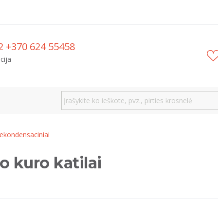
2 +370 624 55458
cija
ekondensaciniai
 kuro katilai