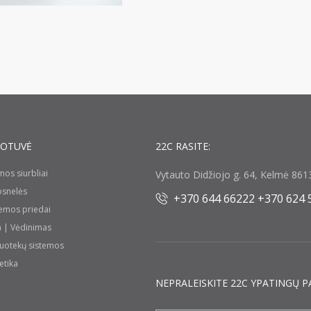
UOTUVĖ
22C RASITE:
umos siurbliai
Vytauto Didžiojo g. 64, Kelmė 8613
rosnelės
+370 644 66222 +370 624 
temos priedai
a | Vėdinimas
nuotekų sistemos
etika
NEPRALEISKITE 22С YPATINGŲ P