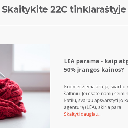
Skaitykite 22C tinklaraštyje
LEA parama - kaip atg
50% įrangos kainos?
Kuomet žiema artėja, svarbu ne
šaltiniu. Jei esate namų šeimi
katilu, svarbu apsvarstyti jo 
agentūrą (LEA), skiria para
Skaityti daugiau…