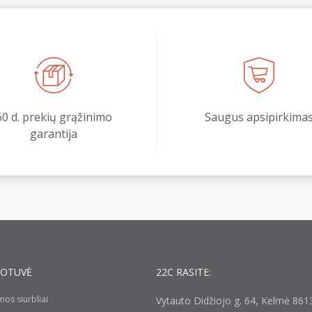
60 d. prekių grąžinimo
Saugus apsipirkima
garantija
UOTUVĖ
22C RASITE:
umos siurbliai
Vytauto Didžiojo g. 64, Kelmė 8613