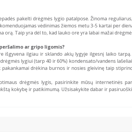
padės pakelti drėgmės lygio patalpose. Žinoma reguliarus,
rekomenduojamas vėdinimas žiemos metu 3-5 kartai per dien
a orą. Taip yra dėl to, kad lauko ore yra labai mažai drėgmės,
peršalimo ar gripo ligomis?
e išgyvena ilgiau ir sklando akių lygyje ilgesnį laiko tarp
rėgmės lygiui (tarp 40 ir 60%) kondensato/vandens lašeliai pr
k pakankamai drėkina burnos ir nosies gleivinę taip stipri
optimaus drėgmės lygis, pasirinkite mūsų internetinės pa
ukštą kokybę ir patikimumą. Užsisakykite dabar ir pasiruošk