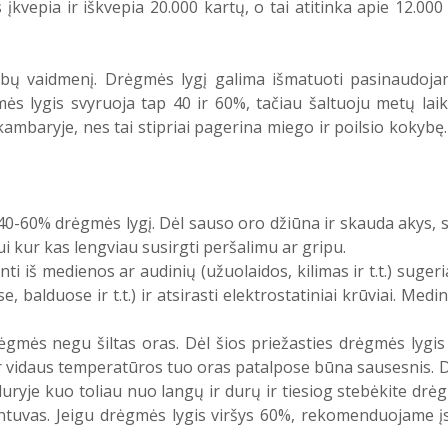
vepia ir iškvepia 20.000 kartų, o tai atitinka apie 12.000 
arbų vaidmenį. Drėgmės lygį galima išmatuoti pasinaudo
lygis svyruoja tap 40 ir 60%, tačiau šaltuoju metų laiku 
ambaryje, nes tai stipriai pagerina miego ir poilsio kokybę
0-60% drėgmės lygį. Dėl sauso oro džiūna ir skauda akys, sa
i kur kas lengviau susirgti peršalimu ar gripu.
i iš medienos ar audinių (užuolaidos, kilimas ir t.t.) suger
se, balduose ir t.t.) ir atsirasti elektrostatiniai krūviai. M
drėgmės negu šiltas oras. Dėl šios priežasties drėgmės lyg
r vidaus temperatūros tuo oras patalpose būna sausesnis. 
ryje kuo toliau nuo langų ir durų ir tiesiog stebėkite dr
tuvas. Jeigu drėgmės lygis viršys 60%, rekomenduojame įsi