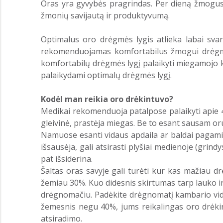
Oras yra gyvybės pragrindas. Per dieną žmogus įk
žmonių savijautą ir produktyvumą.
Optimalus oro drėgmės lygis atlieka labai sv
rekomenduojamas komfortabilus žmogui drėgmės 
komfortabilų drėgmės lygį palaikyti miegamojo k
palaikydami optimalų drėgmės lygį.
Kodėl man reikia oro drėkintuvo?
Medikai rekomenduoja patalpose palaikyti apie 4
gleivinė, prastėja miegas. Be to esant sausam oru
Namuose esanti vidaus apdaila ar baldai pagamint
išsausėja, gali atsirasti plyšiai medienoje (grindy
pat išsiderina.
Šaltas oras savyje gali turėti kur kas mažiau 
žemiau 30%. Kuo didesnis skirtumas tarp lauko i
drėgnomačiu. Padėkite drėgnomatį kambario vidu
žemesnis negu 40%, jums reikalingas oro drėkin
atsiradimo.