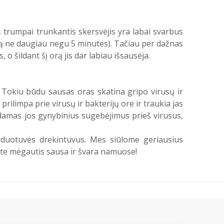
 trumpai trunkantis skersvėjis yra labai svarbus
ą ne daugiau negu 5 minutes). Tačiau per dažnas
 o šildant šį orą jis dar labiau išsausėja.
ą. Tokiu būdu sausas oras skatina gripo virusų ir
ilimpa prie virusų ir bakterijų ore ir traukia jas
ndamas jos gynybinius sugebėjimus prieš virusus,
rduotuvės drekintuvus. Mes siūlome geriausius
ite mėgautis sausa ir švara namuose!