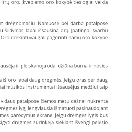
litrų oro. Įkvepiamo oro kokybė tiesiogiai veikia
jant drėgnomačiu. Namuose bei darbo patalpose
šildymas labai išsausina orą. Įpatingai svarbu
. Oro drėkintuvai gali pagerinti namų oro kokybę
usėja ir pleiskanoja oda, džiūna burna ir nosies
ia iš oro labai daug drėgmės. Jeigu oras per daug
ediniai muzikos instrumentai išsausėjus medžiui taip
is vidaus patalpose žiemos metu dažnai nukrenta
Drėgmės lygį lengviausia išmatuoti pasinaudojant
ėgmės parodymus ekrane. Jeigu drėmgės lygis bus
gyti drėgmės surinkėją siekiant išvengi pelėsio