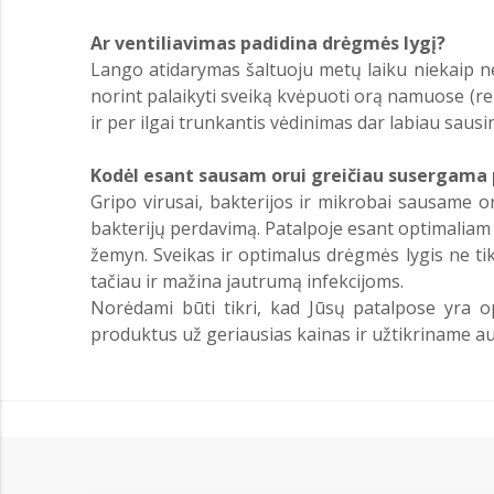
Ar ventiliavimas padidina drėgmės lygį?
Lango atidarymas šaltuoju metų laiku niekaip ne
norint palaikyti sveiką kvėpuoti orą namuose (
ir per ilgai trunkantis vėdinimas dar labiau sausin
Kodėl esant sausam orui greičiau susergama 
Gripo virusai, bakterijos ir mikrobai sausame or
bakterijų perdavimą. Patalpoje esant optimaliam d
žemyn. Sveikas ir optimalus drėgmės lygis ne ti
tačiau ir mažina jautrumą infekcijoms.
Norėdami būti tikri, kad Jūsų patalpose yra 
produktus už geriausias kainas ir užtikriname a