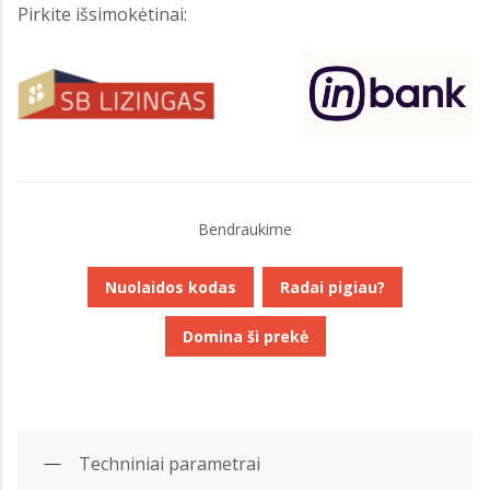
Pirkite išsimokėtinai:
Bendraukime
Nuolaidos kodas
Radai pigiau?
Domina ši prekė
Techniniai parametrai