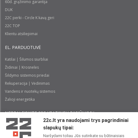
60d. grąžinimo garantija
DUK
22C perki - Circle K kavą geri
22C TOP
Klientu atsiliepimai
EL. PARDUOTUVĖ
Katilai | Šilumos siurbliai
Židiniai | Krosnelės
Šildymo sistemos priedai
Rekuperacija | Vėdinimas
Vandens ir nuotekų sistemos
Žalioji energetika
NEPRALEISKITE 22С YPATINGŲ PASIŪLYMŲ:
22c.lt yra naudojami trys pagrindiniai
slapukų tipai:
Prenumeruoti
Naršydami toliau Jūs sutinkate su būtinaisiais