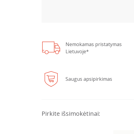
Nemokamas pristatymas
Lietuvoje*
Saugus apsipirkimas
Pirkite išsimokėtinai: