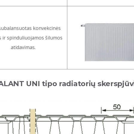
subalansuotas konvekcinės
 ir spinduliuojamos šilumos
atidavimas.
ALANT UNI tipo radiatorių skerspjūv