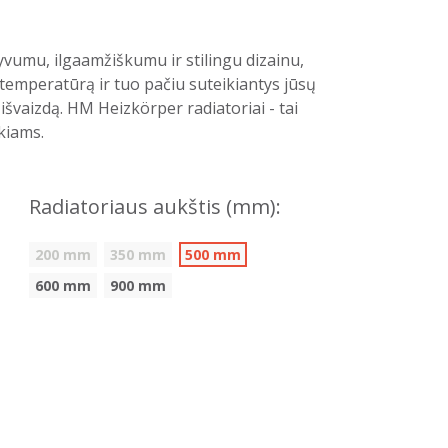
vumu, ilgaamžiškumu ir stilingu dizainu,
temperatūrą ir tuo pačiu suteikiantys jūsų
švaizdą. HM Heizkörper radiatoriai - tai
kiams.
Radiatoriaus aukštis (mm):
200 mm
350 mm
500 mm
600 mm
900 mm