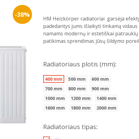
-38%
HM Heizkörper radiatoriai garsėja efekty
padedantys jums išlaikyti tinkamą vidaus 
namams modernų ir estetiškai patrauklų i
patikimas sprendimas jūsų šildymo porei
Radiatoriaus plotis (mm):
400 mm
500 mm
600 mm
700 mm
800 mm
900 mm
1000 mm
1200 mm
1400 mm
1600 mm
1800 mm
2000 mm
Radiatoriaus tipas: