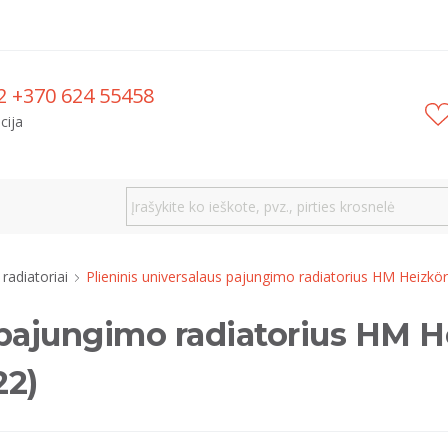
2 +370 624 55458
cija
i radiatoriai
Plieninis universalaus pajungimo radiatorius HM Heiz
s pajungimo radiatorius HM
22)