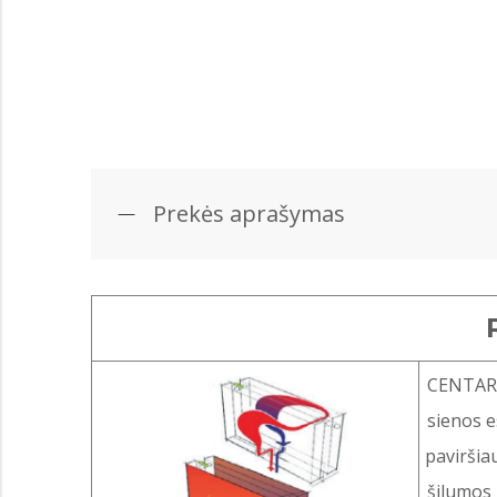
Prekės aprašymas
CENTARA
sienos e
paviršia
šilumos 