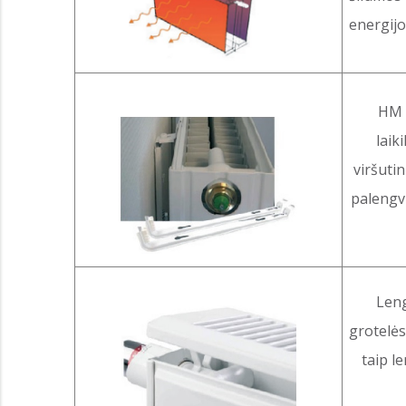
energij
HM r
laik
viršutin
palengvi
Leng
grotelės
taip l