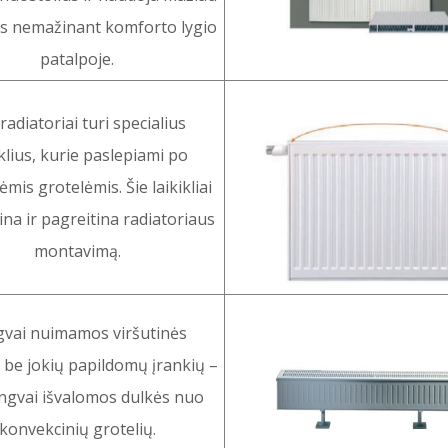
os nemažinant komforto lygio
patalpoje.
adiatoriai turi specialius
iklius, kurie paslepiami po
ėmis grotelėmis. Šie laikikliai
na ir pagreitina radiatoriaus
montavimą.
vai nuimamos viršutinės
 be jokių papildomų įrankių –
engvai išvalomos dulkės nuo
konvekcinių grotelių.