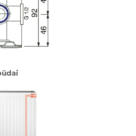
būdai