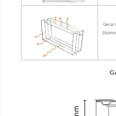
Gerai 
šilumos
G