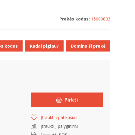
Prekės kodas:
15000803
os kodas
Radai pigiau?
Domina ši prekė
Pirkti
Įtraukti į patikusias
Įtraukti į palyginimą
Atsisiųsti PDF