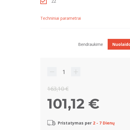
22
Techniniai parametrai
Bendraukime
Nuolaid
163,10 €
101,12 €
Pristatymas per
2 - 7 Dienų