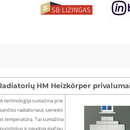
Radiatorių HM Heizkörper privaluma
 technologija sumažina prie
sančios radiatoriaus sienelės
us temperatūrą. Tai sumažina
nuostolius ir naudoja mažiau