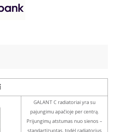
i
GALANT C radiatoriai yra su
pajungimu apačioje per centrą.
Prijungimų atstumas nuo sienos –
standartizuotas, todėl radiatorius