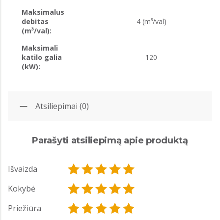
Maksimalus
debitas
4 (m³/val)
(m³/val):
Maksimali
katilo galia
120
(kW):
Atsiliepimai (0)
Parašyti atsiliepimą apie produktą
Išvaizda
Kokybė
Priežiūra