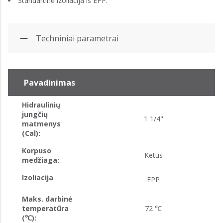
Standartinė izoliacija iš EPP.
Techniniai parametrai
Pavadinimas
Hidraulinių
jungčių
1 1/4"
matmenys
(Cal):
Korpuso
Ketus
medžiaga:
Izoliacija
EPP
Maks. darbinė
temperatūra
72 ℃
(℃):