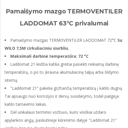
Pamaišymo mazgo TERMOVENTILER
LADDOMAT 63°C privalumai
Pamaišymo mazgas TERMOVENTILER LADDOMAT 72°C
Su
WILO 7,5M cirkuliaciniu siurbliu.
Maksimali darbinė temperatūra: 72 °C
Laddomat 21 leidžia katilui greitai pasiekti reikiamą darbinę
temperatūrą, o po to įkrauna akumuliacinę talpą arba šildymo
sitemą.
"Laddomat 21" pakelia grįžtančią temperatūrą į katilo dugną.
Tai apsaugo nuo korozijos ir dervų susidarymo, todėl pailgėja
katilo tarnavimo laikas.
Dėl unikalaus terminio vožtuvo, kuris visiškai uždaro
apylankos angą, paskutinėje kūrenimo dalyje "Laddomat 21"