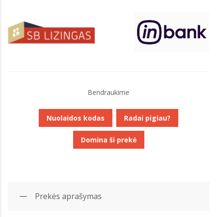
Bendraukime
Nuolaidos kodas
Radai pigiau?
Domina ši prekė
Prekės aprašymas