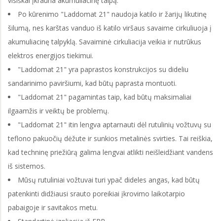
visiškai įkrauna akumuliacinę talpą.
Po kūrenimo "Laddomat 21" naudoja katilo ir žarijų likutinę
šilumą, nes karštas vanduo iš katilo viršaus savaime cirkuliuoja į
akumuliacinę talpyklą. Savaiminė cirkuliacija veikia ir nutrūkus
elektros energijos tiekimui.
"Laddomat 21" yra paprastos konstrukcijos su dideliu
sandarinimo paviršiumi, kad būtų paprasta montuoti.
"Laddomat 21" pagamintas taip, kad būtų maksimaliai
ilgaamžis ir veiktų be problemų.
"Laddomat 21" itin lengva aptarnauti dėl rutulinių vožtuvų su
teflono pakuočių dėžute ir sunkios metalinės svirties. Tai reiškia,
kad techninę priežiūrą galima lengvai atlikti neišleidžiant vandens
iš sistemos.
Mūsų rutuliniai vožtuvai turi ypač dideles angas, kad būtų
patenkinti didžiausi srauto poreikiai įkrovimo laikotarpio
pabaigoje ir savitakos metu.