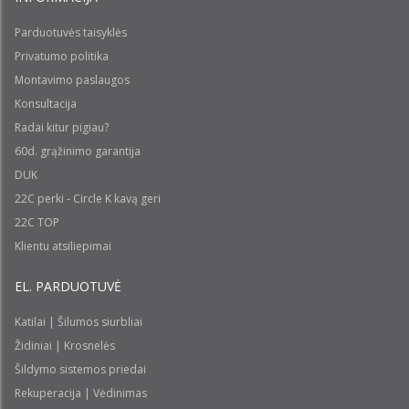
Parduotuvės taisyklės
Privatumo politika
Montavimo paslaugos
Konsultacija
Radai kitur pigiau?
60d. grąžinimo garantija
DUK
22C perki - Circle K kavą geri
22C TOP
Klientu atsiliepimai
EL. PARDUOTUVĖ
Katilai | Šilumos siurbliai
Židiniai | Krosnelės
Šildymo sistemos priedai
Rekuperacija | Vėdinimas