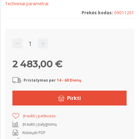
Techniniai parametrai
Prekės kodas:
09011201
2 483,00 €
Pristatymas per
14 - 60 Dienų
Pirkti
Įtraukti į patikusias
Įtraukti į palyginimą
Atsisiųsti PDF