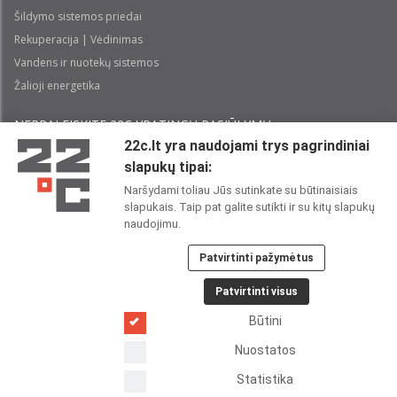
Šildymo sistemos priedai
Rekuperacija | Vėdinimas
Vandens ir nuotekų sistemos
Žalioji energetika
NEPRALEISKITE 22С YPATINGŲ PASIŪLYMŲ:
22c.lt yra naudojami trys pagrindiniai
slapukų tipai:
Prenumeruoti
Naršydami toliau Jūs sutinkate su būtinaisiais
slapukais. Taip pat galite sutikti ir su kitų slapukų
Perskaičiau ir sutinku su 22C
Privatumo politika
naudojimu.
Patvirtinti pažymėtus
22C SOCIALINIUOSE TINKLUOSE:
Patvirtinti visus
Būtini
Nuostatos
Statistika
Copyright 2026