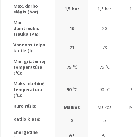
Max. darbo
1,5 bar
1,5 bar
1,5
slėgis (bar):
Min.
dūmtraukio
16
20
2
trauka (Pa):
Vandens talpa
71
78
8
katile (l):
Min. grįžtamoji
temperatūra
75 ℃
75 ℃
75
(℃):
Maks. darbinė
temperatūra
90 ℃
90 ℃
90
(℃):
Kuro rūšis:
Malkos
Malkos
Mal
Katilo klasė:
5
5
Energetinė
A+
A+
A