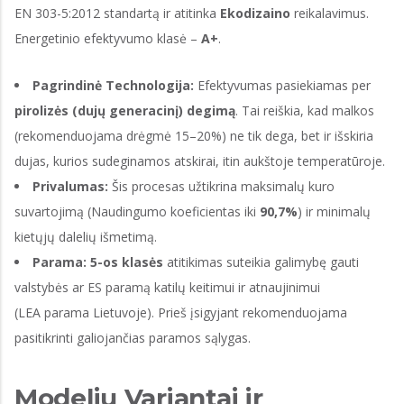
EN 303-5:2012 standartą ir atitinka
Ekodizaino
reikalavimus.
Energetinio efektyvumo klasė –
A+
.
Pagrindinė Technologija:
Efektyvumas pasiekiamas per
pirolizės (dujų generacinį) degimą
. Tai reiškia, kad malkos
(rekomenduojama drėgmė 15–20%) ne tik dega, bet ir išskiria
dujas, kurios sudeginamos atskirai, itin aukštoje temperatūroje.
Privalumas:
Šis procesas užtikrina maksimalų kuro
suvartojimą (Naudingumo koeficientas iki
90,7%
) ir minimalų
kietųjų dalelių išmetimą.
Parama:
5-os klasės
atitikimas suteikia galimybę gauti
valstybės ar ES paramą katilų keitimui ir atnaujinimui
(LEA parama Lietuvoje). Prieš įsigyjant rekomenduojama
pasitikrinti galiojančias paramos sąlygas.
Modelių Variantai ir