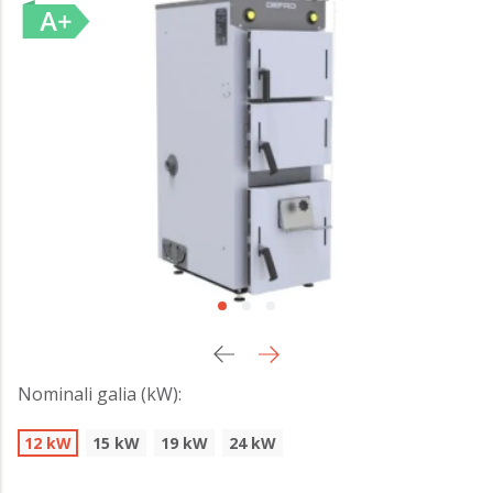
Nominali galia (kW):
12 kW
15 kW
19 kW
24 kW