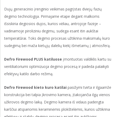
Dujų generacinio įrenginio veikimas pagrįstas dviejų fazių
degimo technologija. Pirmajame etape degant malkoms
išsiskiria degiosios dujos, kurios vėliau, antrojoje fazėje –
vadinamoje piroliziniu degimu, sudega esant itin aukštai
temperatūrai. Toks degimo procesas užtikrina maksimalų kuro
sudegimą bei maža kietųjų dalelių kiekį išmetamų į atmosferą.
Defro Firewood PLUS katiluose
įmontuotas valdiklis kartu su
ventiliatoriumi optimizuoja degimo procesą ir padeda palaikyti
efektyvų katilo darbo režimą.
Defro Firewood kieto kuro katilai
pasižymi tvirta ir ilgaamže
konstrukcija bei talpia įkrovimo kamera, įtakojančia ilgą vienos
užkrovos degimo laiką. Degimo kamera iš vidaus padengta
karščiui atspariomis keraminėmis plokštelėmis, kurios užtikrina
efektyvų ir stabilų degimo procesą esant itin aukštoms