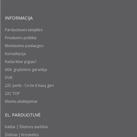
INFORMACIJA
Parduotuvės taisyklės
Privatumo politika
Montavimo paslaugos
Konsultacija
Radai kitur pigiau?
60d. grąžinimo garantija
DUK
22C perki - Circle K kavą geri
22C TOP
Klientu atsiliepimai
EL. PARDUOTUVĖ
Katilai | Šilumos siurbliai
Židiniai | Krosnelės