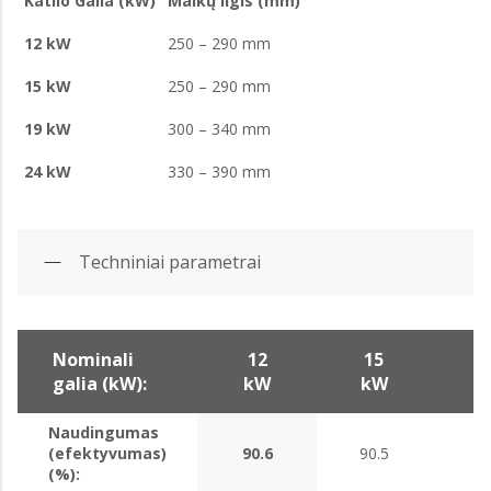
Katilo Galia (kW)
Malkų Ilgis (mm)
12 kW
250 – 290 mm
15 kW
250 – 290 mm
19 kW
300 – 340 mm
24 kW
330 – 390 mm
Techniniai parametrai
Nominali
12
15
1
galia (kW):
kW
kW
k
Naudingumas
(efektyvumas)
90.6
90.5
90
(%):