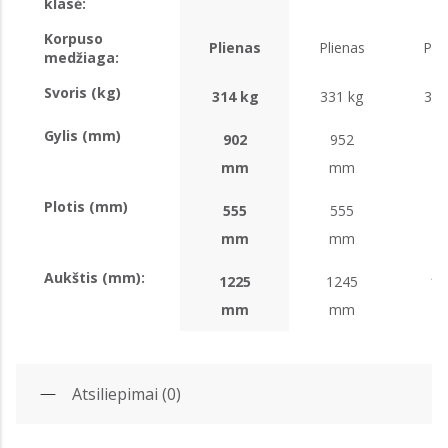
klasė:
Korpuso
Plienas
Plienas
Pli
medžiaga:
Svoris (kg)
314 kg
331 kg
358
Gylis (mm)
902
952
9
mm
mm
m
Plotis (mm)
555
555
6
mm
mm
m
Aukštis (mm):
1225
1245
12
mm
mm
m
Atsiliepimai (0)