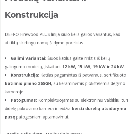
Konstrukcija
DEFRO Firewood PLUS linija siūlo kelis galios variantus, kad
atitiktų skirtingų namų šildymo poreikius.
Galimi Variantai:
Šiuos katilus galite rinktis iš kelių
galingumo modelių, įskaitant
12 kW, 15 kW, 19 kW ir 24 kW
.
Konstrukcija:
Katilas pagamintas iš patvaraus, sertifikuoto
katilinio plieno 265GH
, su keraminėmis plokštelėmis degimo
kameroje.
Patogumas:
Komplektuojamas su elektroniniu valdikliu, turi
didelę pakrovimo kamerą ir leidžia
keisti durelių atsidarymo
pusę
patogesniam aptarnavimui.