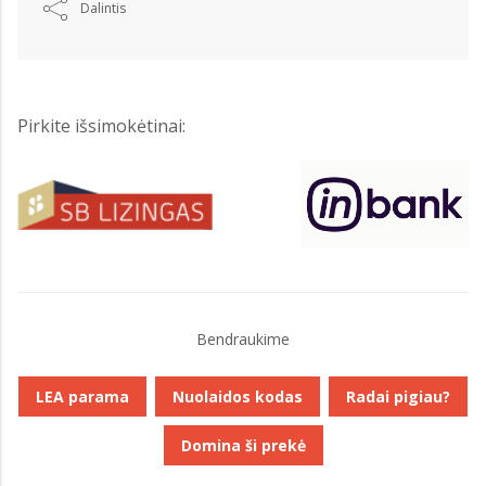
Dalintis
Pirkite išsimokėtinai:
Bendraukime
LEA parama
Nuolaidos kodas
Radai pigiau?
Domina ši prekė