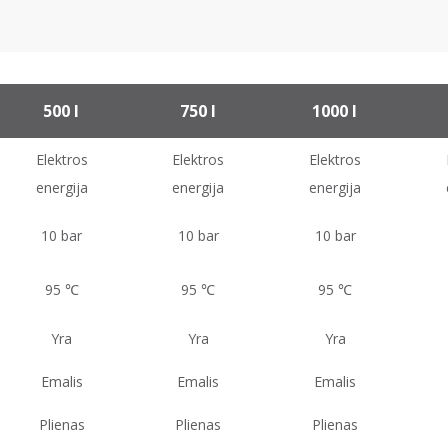
500 l
750 l
1000 l
Elektros
Elektros
Elektros
energija
energija
energija
10 bar
10 bar
10 bar
95 ℃
95 ℃
95 ℃
Yra
Yra
Yra
Emalis
Emalis
Emalis
Plienas
Plienas
Plienas