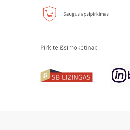
Saugus apsipirkimas
Pirkite išsimokėtinai: