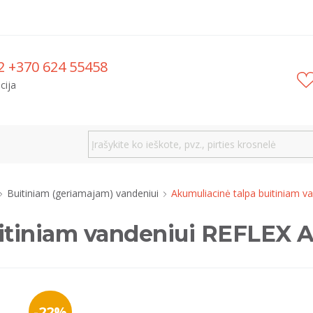
2 +370 624 55458
cija
Buitiniam (geriamajam) vandeniui
Akumuliacinė talpa buitiniam v
itiniam vandeniui REFLEX AL
-22%