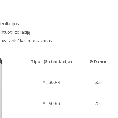
zoliacijos
tuoti izoliaciją
. Savarankiškas montavimas.
Tipas (Su izoliacija)
Ø D mm
AL 300/R
600
AL 500/R
700