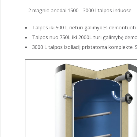
- 2 magnio anodai 1500 - 3000 l talpos induose
Talpos iki 500 L neturi galimybės demontuoti i
Talpos nuo 750L iki 2000L turi galimybę demon
3000 L talpos izoliacij pristatoma komplekte