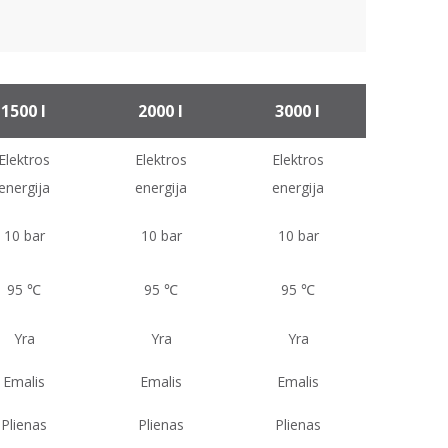
1500 l
2000 l
3000 l
Elektros
Elektros
Elektros
energija
energija
energija
10 bar
10 bar
10 bar
95 ℃
95 ℃
95 ℃
Yra
Yra
Yra
Emalis
Emalis
Emalis
Plienas
Plienas
Plienas