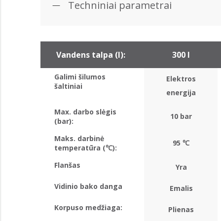
Techniniai parametrai
Vandens talpa (l):
300 l
Galimi šilumos
Elektros
šaltiniai
energija
Max. darbo slėgis
10 bar
(bar):
Maks. darbinė
95 ℃
temperatūra (℃):
Flanšas
Yra
Vidinio bako danga
Emalis
Korpuso medžiaga:
Plienas