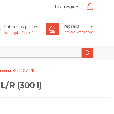
Informacija
Krepšelis
Patikusios prekės
0 prekės krepšelyje
Išsaugota
0
prekės
andeniui REFLEX AL/R
/R (300 l)