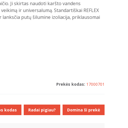
čio. Ji skirtas naudoti karšto vandens
 veikimą ir universalumą. Standartiškai REFLEX
lanksčia putų šilumine izoliacija, priklausomai
Prekės kodas:
17000701
os kodas
Radai pigiau?
Domina ši prekė