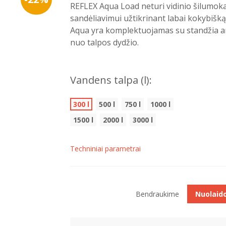
REFLEX Aqua Load neturi vidinio šilumokai
sandėliavimui užtikrinant labai kokybišką
Aqua yra komplektuojamas su standžia ar 
nuo talpos dydžio.
Vandens talpa (l):
300 l
500 l
750 l
1000 l
1500 l
2000 l
3000 l
Techniniai parametrai
Bendraukime
Nuolaid