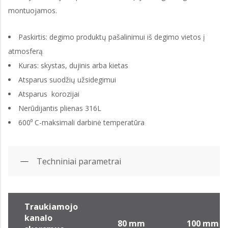
montuojamos.
Paskirtis: degimo produktų pašalinimui iš degimo vietos į
atmosferą
Kuras: skystas, dujinis arba kietas
Atsparus suodžių užsidegimui
Atsparus korozijai
Nerūdijantis plienas 316L
600⁰ C-maksimali darbinė temperatūra
Techniniai parametrai
Traukiamojo
kanalo
80 mm
100 mm