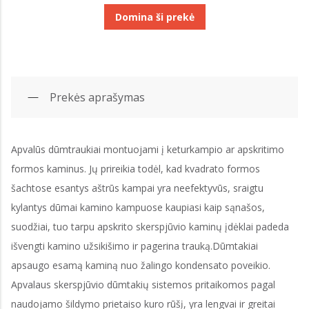
Domina ši prekė
Prekės aprašymas
Apvalūs dūmtraukiai montuojami į keturkampio ar apskritimo
formos kaminus. Jų prireikia todėl, kad kvadrato formos
šachtose esantys aštrūs kampai yra neefektyvūs, sraigtu
kylantys dūmai kamino kampuose kaupiasi kaip sąnašos,
suodžiai, tuo tarpu apskrito skerspjūvio kaminų įdėklai padeda
išvengti kamino užsikišimo ir pagerina trauką.Dūmtakiai
apsaugo esamą kaminą nuo žalingo kondensato poveikio.
Apvalaus skerspjūvio dūmtakių sistemos pritaikomos pagal
naudojamo šildymo prietaiso kuro rūšį, yra lengvai ir greitai