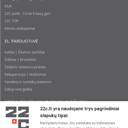
DUK
22C perki - Circle K kavą geri
22C TOP
Klientu atsiliepimai
EL. PARDUOTUVĖ
Katilai | Šilumos siurbliai
Židiniai | Krosnelės
Šildymo sistemos priedai
Rekuperacija | Vėdinimas
Vandens ir nuotekų sistemos
Žalioji energetika
NEPRALEISKITE 22С YPATINGŲ PASIŪLYMŲ:
22c.lt yra naudojami trys pagrindiniai
slapukų tipai:
Prenumeruoti
Naršydami toliau Jūs sutinkate su būtinaisiais