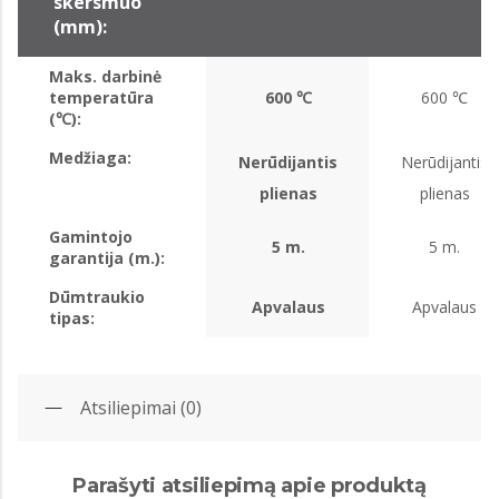
skersmuo
(mm):
Maks. darbinė
temperatūra
600 ℃
600 ℃
(℃):
Medžiaga:
Nerūdijantis
Nerūdijantis
plienas
plienas
Gamintojo
5 m.
5 m.
garantija (m.):
Dūmtraukio
Apvalaus
Apvalaus
tipas:
Atsiliepimai (0)
Parašyti atsiliepimą apie produktą