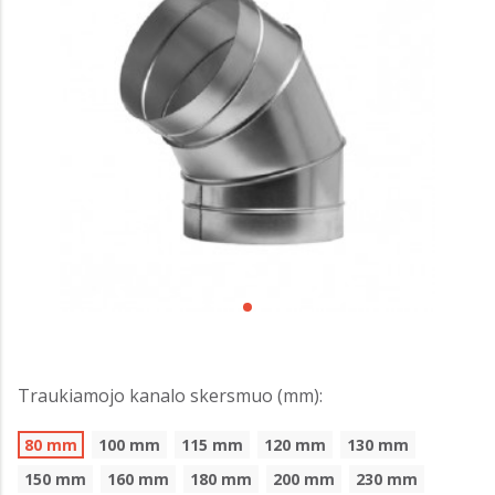
Traukiamojo kanalo skersmuo (mm):
80 mm
100 mm
115 mm
120 mm
130 mm
150 mm
160 mm
180 mm
200 mm
230 mm