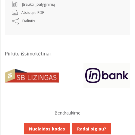
Įtraukti į palyginimą
Atsisiųsti PDF
Dalintis
Pirkite išsimokėtinai:
Bendraukime
Nuolaidos kodas
Radai pigiau?