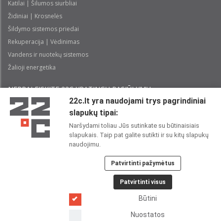
Katilai | Šilumos siurbliai
Židiniai | Krosnelės
Šildymo sistemos priedai
Rekuperacija | Vėdinimas
Vandens ir nuotekų sistemos
Žalioji energetika
NEPRALEISKITE 22С YPATINGŲ PASIŪLYMŲ:
22c.lt yra naudojami trys pagrindiniai
slapukų tipai:
Prenumeruoti
Naršydami toliau Jūs sutinkate su būtinaisiais
slapukais. Taip pat galite sutikti ir su kitų slapukų
Perskaičiau ir sutinku su 22C
Privatumo politika
naudojimu.
Patvirtinti pažymėtus
22C SOCIALINIUOSE TINKLUOSE:
Patvirtinti visus
Būtini
Nuostatos