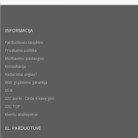
INFORMACIJA
Parduotuvės taisyklės
Privatumo politika
Montavimo paslaugos
Konsultacija
Radai kitur pigiau?
60d. grąžinimo garantija
DUK
22C perki - Circle K kavą geri
22C TOP
Klientu atsiliepimai
EL. PARDUOTUVĖ