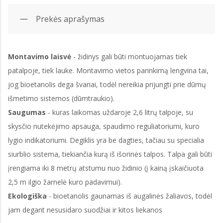
Prekės aprašymas
Montavimo laisvė
- židinys gali būti montuojamas tiek
patalpoje, tiek lauke. Montavimo vietos parinkimą lengvina tai,
jog bioetanolis dega švariai, todėl nereikia prijungti prie dūmų
išmetimo sistemos (dūmtraukio).
Saugumas
- kuras laikomas uždaroje 2,6 litrų talpoje, su
skysčio nutekėjimo apsauga, spaudimo reguliatoriumi, kuro
lygio indikatoriumi. Degiklis yra be dagties, tačiau su specialia
siurblio sistema, tiekiančia kurą iš išorinės talpos. Talpa gali būti
įrengiama iki 8 metrų atstumu nuo židinio (į kainą įskaičiuota
2,5 m ilgio žarnelė kuro padavimui).
Ekologiška
- bioetanolis gaunamas iš augalinės žaliavos, todėl
jam degant nesusidaro suodžiai ir kitos liekanos