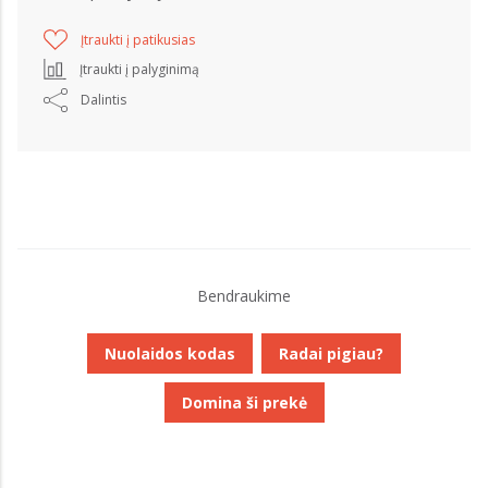
Įtraukti į patikusias
Įtraukti į palyginimą
Dalintis
Bendraukime
Nuolaidos kodas
Radai pigiau?
Domina ši prekė