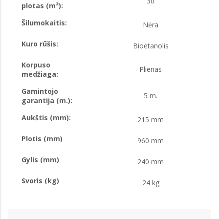
30
plotas (m²):
Šilumokaitis:
Nėra
Kuro rūšis:
Bioetanolis
Korpuso
Plienas
medžiaga:
Gamintojo
5 m.
garantija (m.):
Aukštis (mm):
215 mm
Plotis (mm)
960 mm
Gylis (mm)
240 mm
Svoris (kg)
24 kg