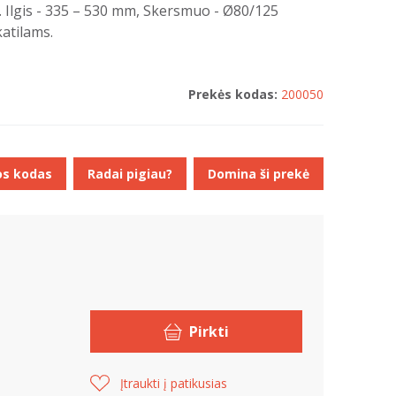
Ilgis - 335 – 530 mm, Skersmuo - Ø80/125
atilams.
Prekės kodas:
200050
os kodas
Radai pigiau?
Domina ši prekė
Pirkti
Įtraukti į patikusias