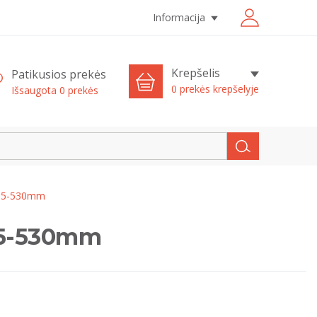
Informacija
Krepšelis
Patikusios prekės
0 prekės krepšelyje
Išsaugota
0
prekės
335-530mm
35-530mm