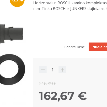
Horizontalus BOSCH kamino komplektas. 
mm. Tinka BOSCH ir JUNKERS dujiniams k
Bendraukime
Nuolaid
216,89 €
162,67 €