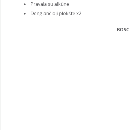
Pravala su alkūne
Dengiančioji plokštė x2
BOSC