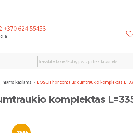
2 +370 624 55458
cija
jiniams katilams
BOSCH horizontalus dūmtraukio komplektas L=
dūmtraukio komplektas L=3
-25%