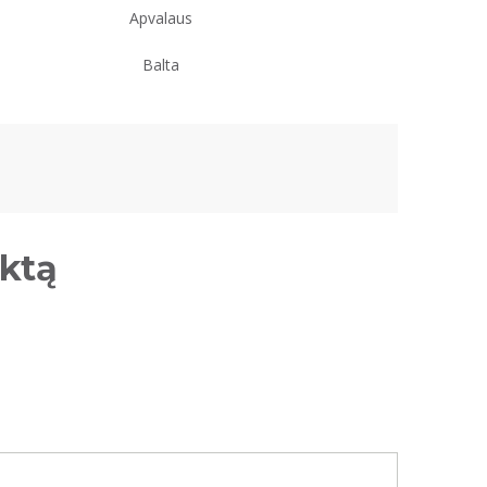
Apvalaus
Balta
uktą