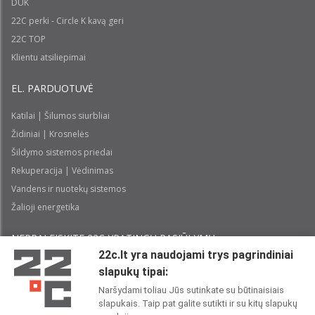
DUK
22C perki - Circle K kavą geri
22C TOP
Klientu atsiliepimai
EL. PARDUOTUVĖ
Katilai | Šilumos siurbliai
Židiniai | Krosnelės
Šildymo sistemos priedai
Rekuperacija | Vėdinimas
Vandens ir nuotekų sistemos
Žalioji energetika
NEPRALEISKITE 22С YPATINGŲ PASIŪLYMŲ:
22c.lt yra naudojami trys pagrindiniai
slapukų tipai:
Prenumeruoti
Naršydami toliau Jūs sutinkate su būtinaisiais
slapukais. Taip pat galite sutikti ir su kitų slapukų
Perskaičiau ir sutinku su 22C
Privatumo politika