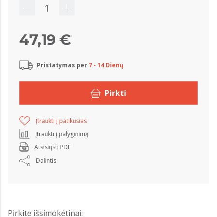
47,19 €
Pristatymas per
7 - 14 Dienų
Pirkti
Įtraukti į patikusias
Įtraukti į palyginimą
Atsisiųsti PDF
Dalintis
Pirkite išsimokėtinai: