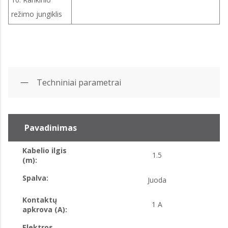
režimo jungiklis
Techniniai parametrai
Pavadinimas
Kabelio ilgis
1.5
(m):
Spalva:
Juoda
Kontaktų
1 A
apkrova (A):
Elektros