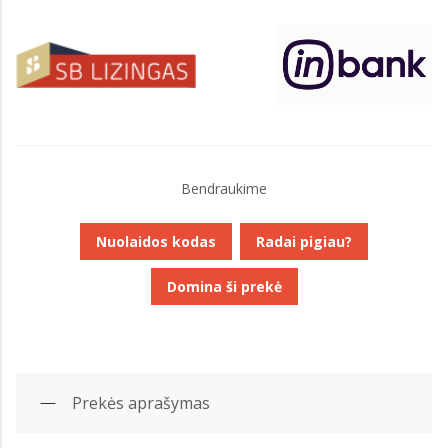
Bendraukime
Nuolaidos kodas
Radai pigiau?
Domina ši prekė
Prekės aprašymas