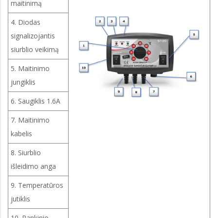
maitinimą
4. Diodas
signalizojantis
siurblio veikimą
5. Maitinimo
jungiklis
6. Saugiklis 1.6A
7. Maitinimo
kabelis
8. Siurblio
išleidimo anga
9. Temperatūros
jutiklis
10. Rankinio