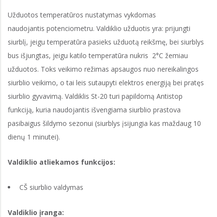
Užduotos temperatūros nustatymas vykdomas
naudojantis potenciometru. Valdiklio užduotis yra: prijungti
siurblį, jeigu temperatūra pasieks užduotą reikšmę, bei siurblys
bus išjungtas, jeigu katilo temperatūra nukris 2°C žemiau
užduotos. Toks veikimo režimas apsaugos nuo nereikalingos
siurblio veikimo, o tai leis sutaupyti elektros energiją bei pratęs
siurblio gyvavimą. Valdiklis St-20 turi papildomą Antistop
funkciją, kuria naudojantis išvengiama siurblio prastova
pasibaigus šildymo sezonui (siurblys įsijungia kas maždaug 10
dienų 1 minutei).
Valdiklio atliekamos funkcijos:
CŠ siurblio valdymas
Valdiklio įranga: