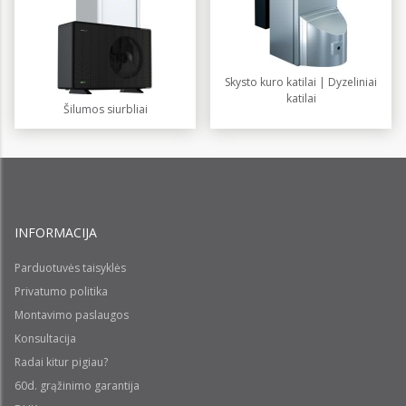
Skysto kuro katilai | Dyzeliniai
katilai
Šilumos siurbliai
INFORMACIJA
Parduotuvės taisyklės
Privatumo politika
Montavimo paslaugos
Konsultacija
Radai kitur pigiau?
60d. grąžinimo garantija