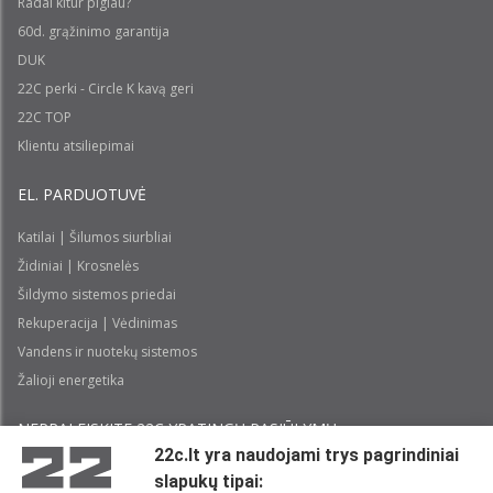
Radai kitur pigiau?
60d. grąžinimo garantija
DUK
22C perki - Circle K kavą geri
22C TOP
Klientu atsiliepimai
EL. PARDUOTUVĖ
Katilai | Šilumos siurbliai
Židiniai | Krosnelės
Šildymo sistemos priedai
Rekuperacija | Vėdinimas
Vandens ir nuotekų sistemos
Žalioji energetika
NEPRALEISKITE 22С YPATINGŲ PASIŪLYMŲ:
22c.lt yra naudojami trys pagrindiniai
slapukų tipai:
Prenumeruoti