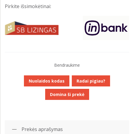
Pirkite išsimokėtinai:
Bendraukime
Nuolaidos kodas
Radai pigiau?
Domina ši prekė
Prekės aprašymas