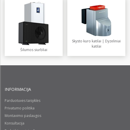
Skysto kuro katilai | Dyzeliniai
katilai
Šilumos siurbliai
INFORMACIJA
Parduotuvės taisyklės
Privatumo politika
Montavimo paslaugos
Konsultacija