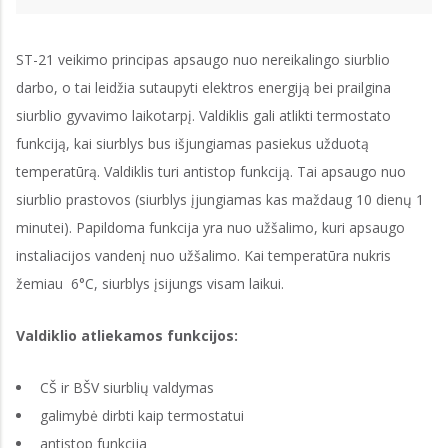
ST-21 veikimo principas apsaugo nuo nereikalingo siurblio
darbo, o tai leidžia sutaupyti elektros energiją bei prailgina
siurblio gyvavimo laikotarpį. Valdiklis gali atlikti termostato
funkciją, kai siurblys bus išjungiamas pasiekus užduotą
temperatūrą. Valdiklis turi antistop funkciją. Tai apsaugo nuo
siurblio prastovos (siurblys įjungiamas kas maždaug 10 dienų 1
minutei). Papildoma funkcija yra nuo užšalimo, kuri apsaugo
instaliacijos vandenį nuo užšalimo. Kai temperatūra nukris
žemiau 6°C, siurblys įsijungs visam laikui.
Valdiklio atliekamos funkcijos:
CŠ ir BŠV siurblių valdymas
galimybė dirbti kaip termostatui
antistop funkcija