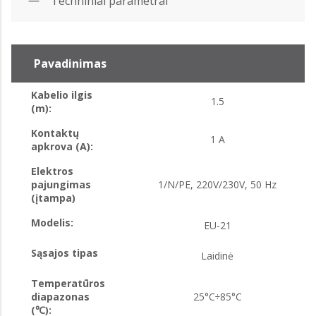
Techniniai parametrai
Pavadinimas
Kabelio ilgis
1.5
(m):
Kontaktų
1 A
apkrova (A):
Elektros
pajungimas
1/N/PE, 220V/230V, 50 Hz
(įtampa)
Modelis:
EU-21
Sąsajos tipas
Laidinė
Temperatūros
diapazonas
25°C÷85°C
(℃):