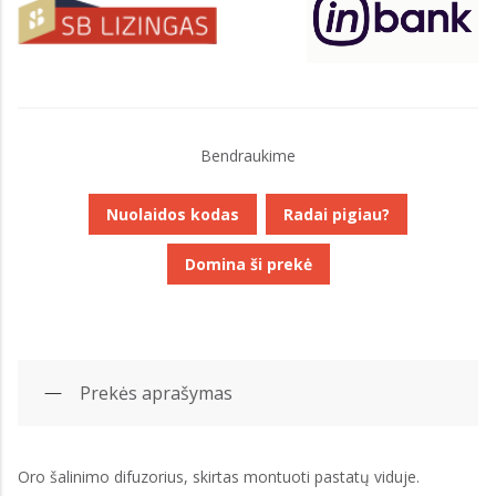
Bendraukime
Nuolaidos kodas
Radai pigiau?
Domina ši prekė
Prekės aprašymas
Oro šalinimo difuzorius, skirtas montuoti pastatų viduje.