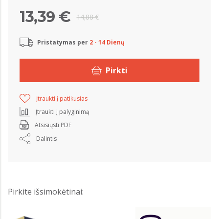
13,39 €
14,88 €
Pristatymas per
2 - 14 Dienų
Pirkti
Įtraukti į patikusias
Įtraukti į palyginimą
Atsisiųsti PDF
Dalintis
Pirkite išsimokėtinai: