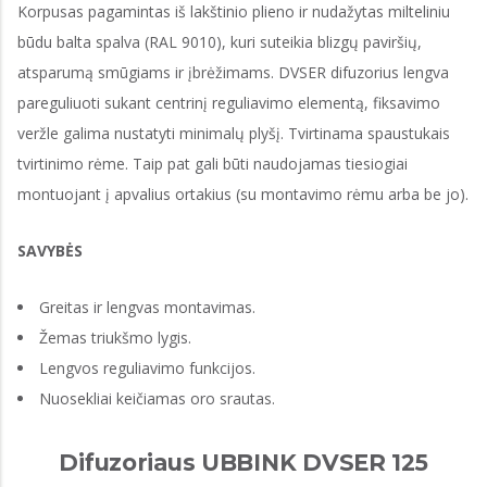
Korpusas pagamintas iš lakštinio plieno ir nudažytas milteliniu
būdu balta spalva (RAL 9010), kuri suteikia blizgų paviršių,
atsparumą smūgiams ir įbrėžimams. DVSER difuzorius lengva
pareguliuoti sukant centrinį reguliavimo elementą, fiksavimo
veržle galima nustatyti minimalų plyšį. Tvirtinama spaustukais
tvirtinimo rėme. Taip pat gali būti naudojamas tiesiogiai
montuojant į apvalius ortakius (su montavimo rėmu arba be jo).
SAVYBĖS
Greitas ir lengvas montavimas.
Žemas triukšmo lygis.
Lengvos reguliavimo funkcijos.
Nuosekliai keičiamas oro srautas.
Difuzoriaus UBBINK DVSER 125