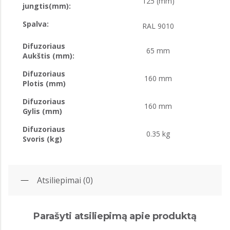
125 (mm)
jungtis(mm):
Spalva:
RAL 9010
Difuzoriaus
65 mm
Aukštis (mm):
Difuzoriaus
160 mm
Plotis (mm)
Difuzoriaus
160 mm
Gylis (mm)
Difuzoriaus
0.35 kg
Svoris (kg)
Atsiliepimai (0)
Parašyti atsiliepimą apie produktą