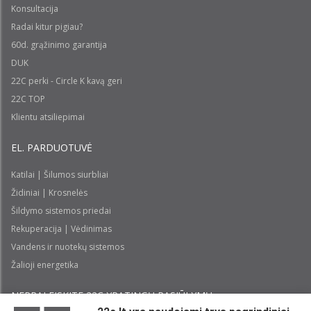
Konsultacija
Radai kitur pigiau?
60d. grąžinimo garantija
DUK
22C perki - Circle K kavą geri
22C TOP
Klientu atsiliepimai
EL. PARDUOTUVĖ
Katilai | Šilumos siurbliai
Židiniai | Krosnelės
Šildymo sistemos priedai
Rekuperacija | Vėdinimas
Vandens ir nuotekų sistemos
Žalioji energetika
NEPRALEISKITE 22С YPATINGŲ PASIŪLYMŲ: