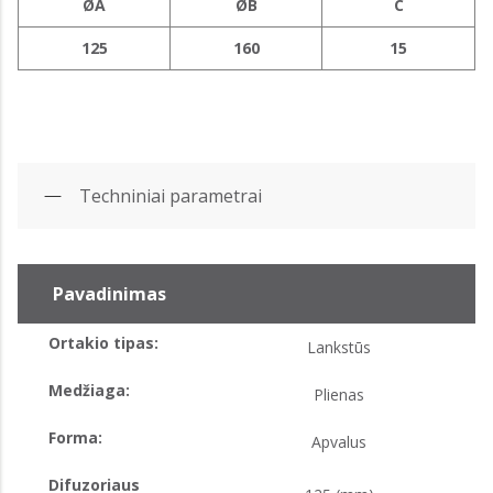
ØA
ØB
C
125
160
15
Techniniai parametrai
Pavadinimas
Ortakio tipas:
Lankstūs
Medžiaga:
Plienas
Forma:
Apvalus
Difuzoriaus