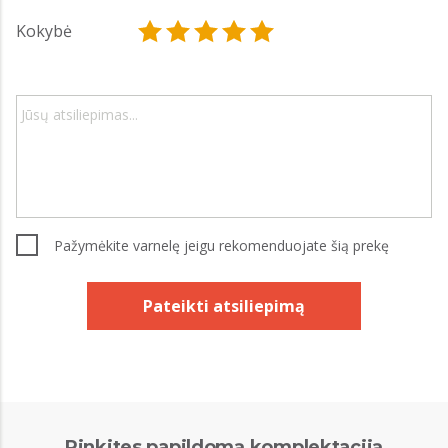
Kokybė
Pažymėkite varnelę jeigu rekomenduojate šią prekę
Pateikti atsiliepimą
Rinkites papildomą komplektaciją