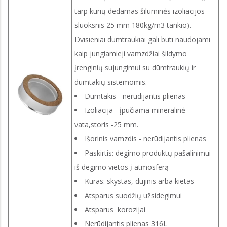
tarp kurių dedamas šiluminės izoliacijos
sluoksnis 25 mm 180kg/m3 tankio).
Dvisieniai dūmtraukiai gali būti naudojami
kaip jungiamieji vamzdžiai šildymo
įrenginių sujungimui su dūmtraukių ir
dūmtakių sistemomis.
Dūmtakis - nerūdijantis plienas
Izoliacija - įpučiama mineralinė
vata,storis -25 mm.
Išorinis vamzdis - nerūdijantis plienas
Paskirtis: degimo produktų pašalinimui
iš degimo vietos į atmosferą
Kuras: skystas, dujinis arba kietas
Atsparus suodžių užsidegimui
Atsparus korozijai
Nerūdijantis plienas 316L