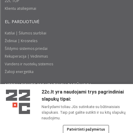
22C TOP
Klientu atsiliepimai
EL. PARDUOTUVĖ
Katilai | Šilumos siurbliai
Židiniai | Krosnelės
Šildymo sistemos priedai
Rekuperacija | Vėdinimas
Vandens ir nuotekų sistemos
Žalioji energetika
NEPRALEISKITE 22С YPATINGŲ PASIŪLYMŲ:
22c.lt yra naudojami trys pagrindiniai
slapukų tipai:
Prenumeruoti
Naršydami toliau Jūs sutinkate su būtinaisiais
slapukais. Taip pat galite sutikti ir su kitų slapukų
Perskaičiau ir sutinku su 22C
Privatumo politika
naudojimu.
Patvirtinti pažymėtus
22C SOCIALINIUOSE TINKLUOSE: