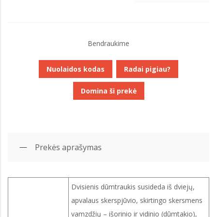
Bendraukime
Nuolaidos kodas
Radai pigiau?
Domina ši prekė
Prekės aprašymas
Dvisienis dūmtraukis susideda iš dviejų,
apvalaus skerspjūvio, skirtingo skersmens
vamzdžių – išorinio ir vidinio (dūmtakio),