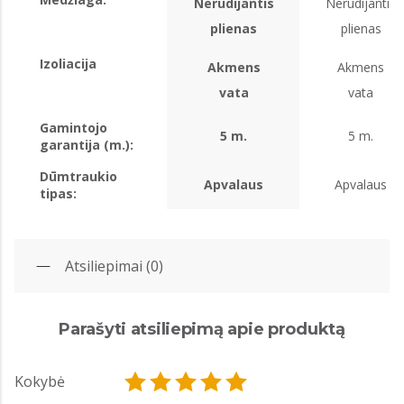
Nerūdijantis
Nerūdijantis
plienas
plienas
Izoliacija
Akmens
Akmens
vata
vata
Gamintojo
5 m.
5 m.
garantija (m.):
Dūmtraukio
Apvalaus
Apvalaus
tipas:
Atsiliepimai (0)
Parašyti atsiliepimą apie produktą
Kokybė