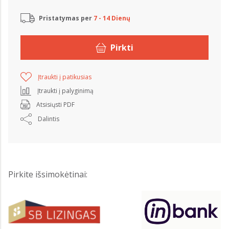
Pristatymas per
7 - 14 Dienų
Pirkti
Įtraukti į patikusias
Įtraukti į palyginimą
Atsisiųsti PDF
Dalintis
Pirkite išsimokėtinai: