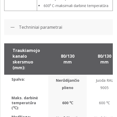
600⁰ C-maksimali darbinė temperatūra
Techniniai parametrai
Traukiamojo
kanalo
80/130
80/130
skersmuo
mm
mm
(mm):
Spalva:
Nerūdijančio
Juoda RAL
plieno
9005
Maks. darbinė
temperatūra
600 ℃
600 ℃
(℃):
Medžiaga: